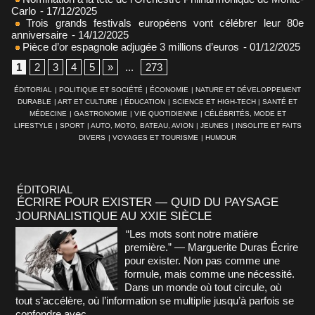
Carlo
- 17/12/2025
Trois grands festivals européens vont célébrer leur 80e
anniversaire
- 14/12/2025
Pièce d’or espagnole adjugée 3 millions d’euros
- 01/12/2025
1
2
3
4
5
»
...
273
ÉDITORIAL
|
POLITIQUE ET SOCIÉTÉ
|
ÉCONOMIE
|
NATURE ET DÉVELOPPEMENT
DURABLE
|
ART ET CULTURE
|
ÉDUCATION
|
SCIENCE ET HIGH-TECH
|
SANTÉ ET
MÉDECINE
|
GASTRONOMIE
|
VIE QUOTIDIENNE
|
CÉLÉBRITÉS, MODE ET
LIFESTYLE
|
SPORT
|
AUTO, MOTO, BATEAU, AVION
|
JEUNES
|
INSOLITE ET FAITS
DIVERS
|
VOYAGES ET TOURISME
|
HUMOUR
ÉDITORIAL
ÉCRIRE POUR EXISTER — QUID DU PAYSAGE
JOURNALISTIQUE AU XXIE SIÈCLE
“Les mots sont notre matière
première.” — Marguerite Duras Écrire
pour exister. Non pas comme une
formule, mais comme une nécessité.
Dans un monde où tout circule, où
tout s’accélère, où l’information se multiplie jusqu’à parfois se
confondre avec...