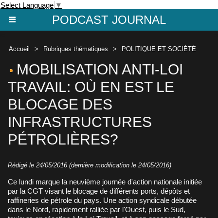
Select Language
▼
PODCAST JOURNAL
Accueil
>
Rubriques thématiques
>
POLITIQUE ET SOCIÉTÉ
MOBILISATION ANTI-LOI
TRAVAIL: OÙ EN EST LE
BLOCAGE DES
INFRASTRUCTURES
PÉTROLIÈRES?
Rédigé le 24/05/2016 (dernière modification le 24/05/2016)
Ce lundi marque la neuvième journée d'action nationale initiée
par la CGT visant le blocage de différents ports, dépôts et
raffineries de pétrole du pays. Une action syndicale débutée
dans le Nord, rapidement ralliée par l'Ouest, puis le Sud,