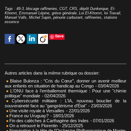
Tags
:
49-3
,
blocage raffineries
,
CGT
,
CRS
,
dépôt Dunkerque
,
El-
Khomri
,
Emmanuel Lépine
,
grève générale
,
Loi El-Khomri
,
loi Travail
,
Manuel Valls
,
Michel Sapin
,
pénurie carburant
,
raffineries
,
stations
essence
Save
Autres articles dans la même rubrique ou dossier:
Blaise Bulonza : “Cris du Cœur”, donner un avenir meilleur
aux enfants en situation de handicap au Congo
- 03/04/2026
L'ONU face à l’emballement thermique : Pour une "chimie
politique" mondiale
- 02/04/2026
Cybersécurité militaire : L’IA, nouveau bouclier de la
souveraineté face au "gangstérisme d’État"
- 23/03/2026
Une visite royale à Versailles
- 22/01/2026
France ou Uruguay?
- 18/01/2026
Fin des calèches à Carthagène des Indes
- 07/01/2026
On a retrouvé le Florentin
- 25/12/2025
Nomination à la tête de l’Orchestre Philharmonique de Monte-