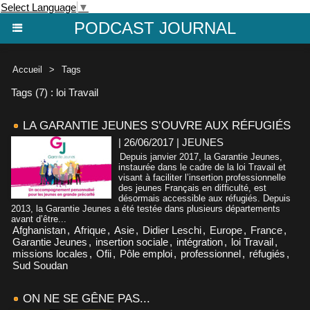
Select Language
▼
PODCAST JOURNAL
Accueil
>
Tags
Tags (7) : loi Travail
LA GARANTIE JEUNES S’OUVRE AUX RÉFUGIÉS
| 26/06/2017
|
JEUNES
Depuis janvier 2017, la Garantie Jeunes,
instaurée dans le cadre de la loi Travail et
visant à faciliter l’insertion professionnelle
des jeunes Français en difficulté, est
désormais accessible aux réfugiés. Depuis
2013, la Garantie Jeunes a été testée dans plusieurs départements
avant d’être...
Afghanistan
,
Afrique
,
Asie
,
Didier Leschi
,
Europe
,
France
,
Garantie Jeunes
,
insertion sociale
,
intégration
,
loi Travail
,
missions locales
,
Ofii
,
Pôle emploi
,
professionnel
,
réfugiés
,
Sud Soudan
ON NE SE GÊNE PAS...