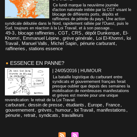
Ce lundi marque la neuvième journée
d'action nationale initiée par la CGT visant le
blocage de différents ports, dépôts et
raffineries de pétrole du pays. Une action
syndicale débutée dans le Nord, rapidement ralliée par l'Ouest, puis le
Sud, toujours en réaction à la Loi Travail, et à son passage...
49-3
,
blocage raffineries
,
CGT
,
CRS
,
dépôt Dunkerque
,
El-
Khomri
,
Emmanuel Lépine
,
grève générale
,
Loi El-Khomri
,
loi
Travail
,
Manuel Valls
,
Michel Sapin
,
pénurie carburant
,
raffineries
,
stations essence
ESSENCE EN PANNE?
| 24/05/2016
|
HUMOUR
La bataille logistique du carburant entre
syndicats et gouvernement français ferait
presque oublier que depuis des semaines la
mobilisation de nombreuses manifestations
et grèves est menée pour une unique
revendication: le retrait de la Loi Travail.
carburant
,
dessin de presse
,
étudiants
,
Europe
,
France
,
gouvernement
,
grèves
,
humour
,
loi Travail
,
manifestations
,
pénurie
,
retrait
,
syndicats
,
travailleurs