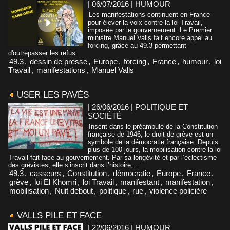
| 06/07/2016
|
HUMOUR
Les manifestations continuent en France
pour élever la voix contre la loi Travail,
imposée par le gouvernement. Le Premier
ministre Manuel Valls fait encore appel au
forcing, grâce au 49.3 permettant
d'outrepasser les refus.
49.3
,
dessin de presse
,
Europe
,
forcing
,
France
,
humour
,
loi
Travail
,
manifestations
,
Manuel Valls
USER LES PAVÉS
| 26/06/2016
|
POLITIQUE ET
SOCIÉTÉ
Inscrit dans le préambule de la Constitution
française de 1946, le droit de grève est un
symbole de la démocratie française. Depuis
plus de 100 jours, la mobilisation contre la loi
Travail fait face au gouvernement. Par sa longévité et par l’éclectisme
des grévistes, elle s’inscrit dans l’histoire,...
49.3
,
casseurs
,
Constitution
,
démocratie
,
Europe
,
France
,
grève
,
loi El Khomri
,
loi Travail
,
manifestant
,
manifestation
,
mobilisation
,
Nuit debout
,
politique
,
rue
,
violence policière
VALLS PILE ET FACE
| 22/06/2016
|
HUMOUR