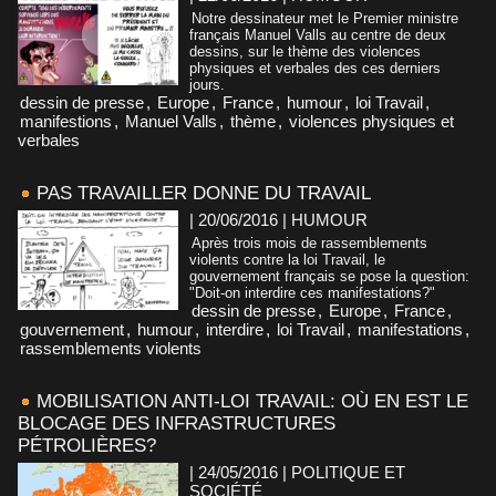
Notre dessinateur met le Premier ministre
français Manuel Valls au centre de deux
dessins, sur le thème des violences
physiques et verbales des ces derniers
jours.
dessin de presse
,
Europe
,
France
,
humour
,
loi Travail
,
manifestions
,
Manuel Valls
,
thème
,
violences physiques et
verbales
PAS TRAVAILLER DONNE DU TRAVAIL
| 20/06/2016
|
HUMOUR
Après trois mois de rassemblements
violents contre la loi Travail, le
gouvernement français se pose la question:
"Doit-on interdire ces manifestations?"
dessin de presse
,
Europe
,
France
,
gouvernement
,
humour
,
interdire
,
loi Travail
,
manifestations
,
rassemblements violents
MOBILISATION ANTI-LOI TRAVAIL: OÙ EN EST LE
BLOCAGE DES INFRASTRUCTURES
PÉTROLIÈRES?
| 24/05/2016
|
POLITIQUE ET
SOCIÉTÉ