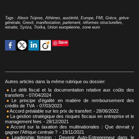
Tags
:
Alexis Tsipras
,
Athènes
,
austérité
,
Europe
,
FMI
,
Grèce
,
grève
générale
,
Grexit
,
manifestation
,
parlement
,
réformes structurelles
,
retraite
,
Syriza
,
Troïka
,
Union européenne
,
zone euro
Save
Autres articles dans la même rubrique ou dossier:
Le délit fiscal et la documentation relative aux coûts des
transferts
- 07/04/2024
Le principe d'égalité en matière de remboursement des
crédits de TVA
- 07/03/2023
Accord préalable sur les prix de transfert
- 28/06/2022
La gestion stratégique des risques fiscaux en entreprise et le
management fees
- 28/12/2021
Accord sur la taxation des multinationales : Que devrait y
gagner l’Afrique centrale ?
- 19/11/2021
Leadership féminin : Devenir Auto-Entrepreneur dans le