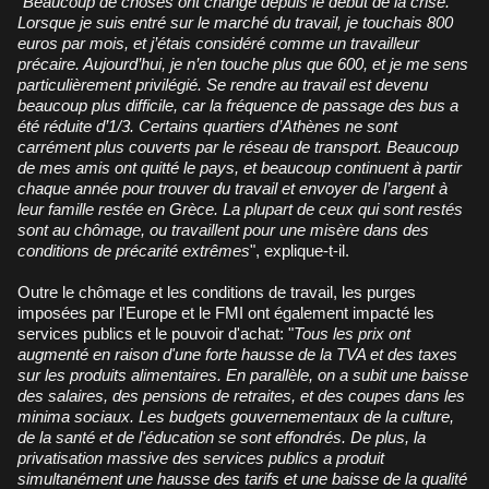
"
Beaucoup de choses ont changé depuis le début de la crise.
Lorsque je suis entré sur le marché du travail, je touchais 800
euros par mois, et j’étais considéré comme un travailleur
précaire. Aujourd’hui, je n’en touche plus que 600, et je me sens
particulièrement privilégié. Se rendre au travail est devenu
beaucoup plus difficile, car la fréquence de passage des bus a
été réduite d’1/3. Certains quartiers d’Athènes ne sont
carrément plus couverts par le réseau de transport. Beaucoup
de mes amis ont quitté le pays, et beaucoup continuent à partir
chaque année pour trouver du travail et envoyer de l’argent à
leur famille restée en Grèce. La plupart de ceux qui sont restés
sont au chômage, ou travaillent pour une misère dans des
conditions de précarité extrêmes
", explique-t-il.
Outre le chômage et les conditions de travail, les purges
imposées par l'Europe et le FMI ont également impacté les
services publics et le pouvoir d'achat: "
Tous les prix ont
augmenté en raison d'une forte hausse de la TVA et des taxes
sur les produits alimentaires. En parallèle, on a subit une baisse
des salaires, des pensions de retraites, et des coupes dans les
minima sociaux. Les budgets gouvernementaux de la culture,
de la santé et de l'éducation se sont effondrés. De plus, la
privatisation massive des services publics a produit
simultanément une hausse des tarifs et une baisse de la qualité