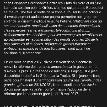
et des disparités croissantes entre les États du Nord et du Sud.
La seule solution pour la Grèce, c'est de quitter cette Europe qui
se meurt. Une fois la sortie de la zone euro, seule une politique
d'investissement audacieuse pourra permettre aux grecs de
sortir de la crise]i", explique le jeune hellène. "
Nationalisation du
secteur bancaire, renationalisation des secteurs économiques
clés (énergies, santé, transports, télécommunication...),
plafonnement des bénéfices pour les compagnies pétrolières et
agroalimentaires, augmentation des impôts pour les 1% de la
population les plus riches, politique de grands travaux et
embauches massives de fonctionnaires
" sont autant de
solutions qu'il préconise.
En ce mois de mai 2017, Nikos est vent debout contre la
nouvelle réforme des retraites annoncée par le gouvernement
d'Alexis Tsipras. En l'espace de huit ans, il s'agit du 10e plan
d'austérité imposé à la Grèce par la Troïka. Si le jeune militant
parle pour l'instant d'une "
mobilisation qui n'a pas l'ampleur des
grandes grèves de 2011/2012
", il reste confiant et "
croise les
doigts pour que la rue l'emporte
", malgré l'adoption de la
réforme par le parlement grec jeudi 18 mai 2017.