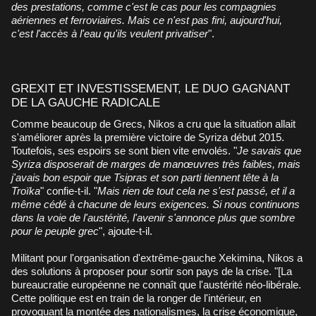
des prestations, comme c'est le cas pour les compagnies
aériennes et ferroviaires. Mais ce n'est pas fini, aujourd'hui,
c'est l'accès à l'eau qu'ils veulent privatiser
".
GREXIT ET INVESTISSEMENT, LE DUO GAGNANT
DE LA GAUCHE RADICALE
Comme beaucoup de Grecs, Nikos a cru que la situation allait
s'améliorer après la première victoire de Syriza début 2015.
Toutefois, ses espoirs se sont bien vite envolés. "
Je savais que
Syriza disposerait de marges de manœuvres très faibles, mais
j'avais bon espoir que Tsipras et son parti tiennent tête à la
Troïka
" confie-t-il. "
Mais rien de tout cela ne s'est passé, et il a
même cédé à chacune de leurs exigences. Si nous continuons
dans la voie de l'austérité, l'avenir s'annonce plus que sombre
pour le peuple grec
", ajoute-t-il.
Militant pour l'organisation d'extrême-gauche Xekimina, Nikos a
des solutions à proposer pour sortir son pays de la crise. "[La
bureaucratie européenne ne connaît que l'austérité néo-libérale.
Cette politique est en train de la ronger de l'intérieur, en
provoquant la montée des nationalismes, la crise économique,