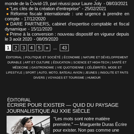
monde de la Covid-19, pari réussi pour Laure Joly
- 08/03/2021
"Les clés de la création d’entreprise"
- 25/02/2021
Réforme fiscale internationale : une urgence à prendre en
compte
- 17/12/2020
DARE PARTNERS, cabinet d’expertise comptable et fiscal
dynamique
- 15/11/2020
Prime à la conversion : nouveau dispositif en vigueur depuis
le 3 août 2020
- 08/09/2020
1
2
3
4
5
»
...
43
ÉDITORIAL
|
POLITIQUE ET SOCIÉTÉ
|
ÉCONOMIE
|
NATURE ET DÉVELOPPEMENT
DURABLE
|
ART ET CULTURE
|
ÉDUCATION
|
SCIENCE ET HIGH-TECH
|
SANTÉ ET
MÉDECINE
|
GASTRONOMIE
|
VIE QUOTIDIENNE
|
CÉLÉBRITÉS, MODE ET
LIFESTYLE
|
SPORT
|
AUTO, MOTO, BATEAU, AVION
|
JEUNES
|
INSOLITE ET FAITS
DIVERS
|
VOYAGES ET TOURISME
|
HUMOUR
ÉDITORIAL
ÉCRIRE POUR EXISTER — QUID DU PAYSAGE
JOURNALISTIQUE AU XXIE SIÈCLE
“Les mots sont notre matière
première.” — Marguerite Duras Écrire
pour exister. Non pas comme une