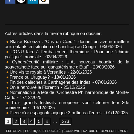
Autres articles dans la même rubrique ou dossier:
Blaise Bulonza : “Cris du Cœur”, donner un avenir meilleur
aux enfants en situation de handicap au Congo
- 03/04/2026
L'ONU face à l’emballement thermique : Pour une "chimie
politique" mondiale
- 02/04/2026
Cybersécurité militaire : L’IA, nouveau bouclier de la
souveraineté face au "gangstérisme d’État"
- 23/03/2026
Une visite royale à Versailles
- 22/01/2026
France ou Uruguay?
- 18/01/2026
Fin des calèches à Carthagène des Indes
- 07/01/2026
On a retrouvé le Florentin
- 25/12/2025
Nomination à la tête de l’Orchestre Philharmonique de Monte-
Carlo
- 17/12/2025
Trois grands festivals européens vont célébrer leur 80e
anniversaire
- 14/12/2025
Pièce d’or espagnole adjugée 3 millions d’euros
- 01/12/2025
1
2
3
4
5
»
...
273
ÉDITORIAL
|
POLITIQUE ET SOCIÉTÉ
|
ÉCONOMIE
|
NATURE ET DÉVELOPPEMENT