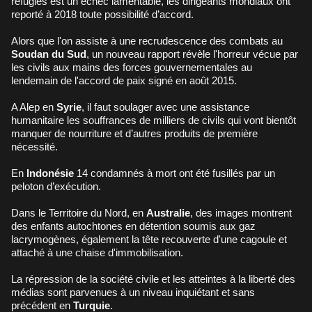
réfugiés est un échec lamentable, les dirigeants mondiaux ont
reporté à 2018 toute possibilité d’accord.
Alors que l'on assiste à une recrudescence des combats au
Soudan du Sud
, un nouveau rapport révèle l'horreur vécue par
les civils aux mains des forces gouvernementales au
lendemain de l'accord de paix signé en août 2015.
A Alep en
Syrie
, il faut soulager avec une assistance
humanitaire les souffrances de milliers de civils qui vont bientôt
manquer de nourriture et d’autres produits de première
nécessité.
En
Indonésie
14 condamnés à mort ont été fusillés par un
peloton d’exécution.
Dans le Territoire du Nord, en
Australie
, des images montrent
des enfants autochtones en détention soumis aux gaz
lacrymogènes, également la tête recouverte d'une cagoule et
attaché à une chaise d'immobilisation.
La répression de la société civile et les atteintes à la liberté des
médias sont parvenues à un niveau inquiétant et sans
précédent en
Turquie
.