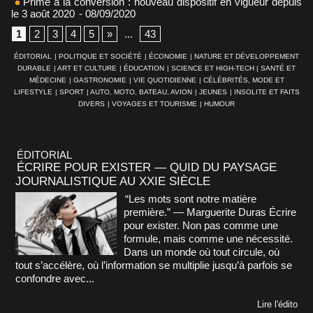
Prime à la conversion : nouveau dispositif en vigueur depuis
le 3 août 2020
- 08/09/2020
1
2
3
4
5
»
...
43
ÉDITORIAL
|
POLITIQUE ET SOCIÉTÉ
|
ÉCONOMIE
|
NATURE ET DÉVELOPPEMENT
DURABLE
|
ART ET CULTURE
|
ÉDUCATION
|
SCIENCE ET HIGH-TECH
|
SANTÉ ET
MÉDECINE
|
GASTRONOMIE
|
VIE QUOTIDIENNE
|
CÉLÉBRITÉS, MODE ET
LIFESTYLE
|
SPORT
|
AUTO, MOTO, BATEAU, AVION
|
JEUNES
|
INSOLITE ET FAITS
DIVERS
|
VOYAGES ET TOURISME
|
HUMOUR
ÉDITORIAL
ÉCRIRE POUR EXISTER — QUID DU PAYSAGE
JOURNALISTIQUE AU XXIE SIÈCLE
“Les mots sont notre matière
première.” — Marguerite Duras Écrire
pour exister. Non pas comme une
formule, mais comme une nécessité.
Dans un monde où tout circule, où
tout s’accélère, où l’information se multiplie jusqu’à parfois se
confondre avec...
Lire l'édito