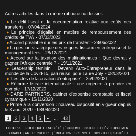
Autres articles dans la même rubrique ou dossier:
Le délit fiscal et la documentation relative aux coûts des
transferts
- 07/04/2024
Le principe d'égalité en matière de remboursement des
crédits de TVA
- 07/03/2023
Accord préalable sur les prix de transfert
- 28/06/2022
La gestion stratégique des risques fiscaux en entreprise et le
management fees
- 28/12/2021
Accord sur la taxation des multinationales : Que devrait y
gagner l’Afrique centrale ?
- 19/11/2021
Leadership féminin : Devenir Auto-Entrepreneur dans le
monde de la Covid-19, pari réussi pour Laure Joly
- 08/03/2021
"Les clés de la création d’entreprise"
- 25/02/2021
Réforme fiscale internationale : une urgence à prendre en
compte
- 17/12/2020
DARE PARTNERS, cabinet d’expertise comptable et fiscal
dynamique
- 15/11/2020
Prime à la conversion : nouveau dispositif en vigueur depuis
le 3 août 2020
- 08/09/2020
1
2
3
4
5
»
...
43
ÉDITORIAL
|
POLITIQUE ET SOCIÉTÉ
|
ÉCONOMIE
|
NATURE ET DÉVELOPPEMENT
DURABLE
|
ART ET CULTURE
|
ÉDUCATION
|
SCIENCE ET HIGH-TECH
|
SANTÉ ET