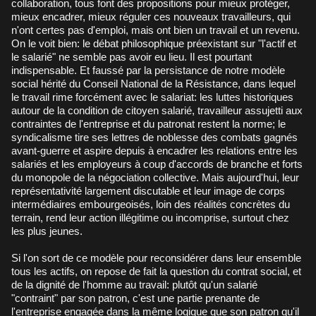
collaboration, tous font des propositions pour mieux protéger,
mieux encadrer, mieux réguler ces nouveaux travailleurs, qui
n'ont certes pas d'emploi, mais ont bien un travail et un revenu.
On le voit bien: le débat philosophique préexistant sur "l'actif et
le salarié" ne semble pas avoir eu lieu. Il est pourtant
indispensable. Et faussé par la persistance de notre modèle
social hérité du Conseil National de la Résistance, dans lequel
le travail rime forcément avec le salariat: les luttes historiques
autour de la condition de citoyen salarié, travailleur assujetti aux
contraintes de l'entreprise et du patronat restent la norme; le
syndicalisme tire ses lettres de noblesse des combats gagnés
avant-guerre et aspire depuis à encadrer les relations entre les
salariés et les employeurs à coup d'accords de branche et forts
du monopole de la négociation collective. Mais aujourd'hui, leur
représentativité largement discutable et leur image de corps
intermédiaires embourgeoisés, loin des réalités concrètes du
terrain, rend leur action illégitime ou incomprise, surtout chez
les plus jeunes.
Si l'on sort de ce modèle pour reconsidérer dans leur ensemble
tous les actifs, on repose de fait la question du contrat social, et
de la dignité de l'homme au travail: plutôt qu'un salarié
"contraint" par son patron, c'est une partie prenante de
l'entreprise engagée dans la même logique que son patron qu'il