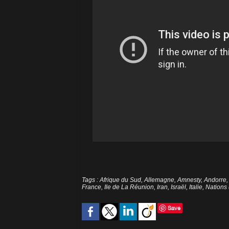
Tags
:
Afrique du Sud
,
Allemagne
,
Amnesty
,
Andorre
France
,
Ile de La Réunion
,
Iran
,
Israël
,
Italie
,
Nations
Save