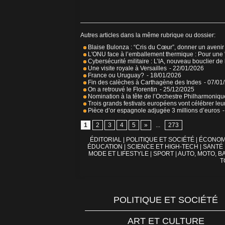
Autres articles dans la même rubrique ou dossier:
Blaise Bulonza : “Cris du Cœur”, donner un avenir
L'ONU face à l’emballement thermique : Pour une 
Cybersécurité militaire : L’IA, nouveau bouclier de
Une visite royale à Versailles
- 22/01/2026
France ou Uruguay?
- 18/01/2026
Fin des calèches à Carthagène des Indes
- 07/01
On a retrouvé le Florentin
- 25/12/2025
Nomination à la tête de l’Orchestre Philharmoniq
Trois grands festivals européens vont célébrer leu
Pièce d’or espagnole adjugée 3 millions d’euros
1
2
3
4
5
»
...
273
ÉDITORIAL
|
POLITIQUE ET SOCIÉTÉ
|
ÉCONOM
ÉDUCATION
|
SCIENCE ET HIGH-TECH
|
SANTÉ
MODE ET LIFESTYLE
|
SPORT
|
AUTO, MOTO, BA
T
POLITIQUE ET SOCIÉTÉ
ART ET CULTURE