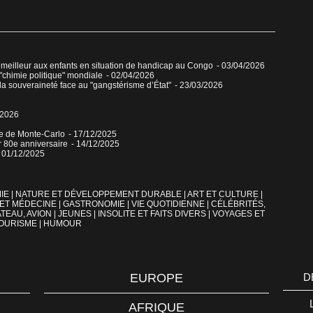
 meilleur aux enfants en situation de handicap au Congo
- 03/04/2026
"chimie politique" mondiale
- 02/04/2026
 la souveraineté face au "gangstérisme d’État"
- 23/03/2026
/2026
ue de Monte-Carlo
- 17/12/2025
r 80e anniversaire
- 14/12/2025
- 01/12/2025
IE
|
NATURE ET DÉVELOPPEMENT DURABLE
|
ART ET CULTURE
|
 ET MÉDECINE
|
GASTRONOMIE
|
VIE QUOTIDIENNE
|
CÉLÉBRITÉS,
TEAU, AVION
|
JEUNES
|
INSOLITE ET FAITS DIVERS
|
VOYAGES ET
OURISME
|
HUMOUR
EUROPE
D
AFRIQUE