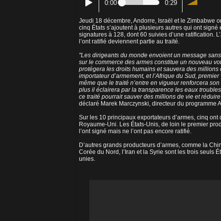
0:00
0:29
Jeudi 18 décembre, Andorre, Israël et le Zimbabwe ont 
cinq États s’ajoutent à plusieurs autres qui ont signé 
signatures à 128, dont 60 suivies d’une ratification. 
l’ont ratifié deviennent partie au traité.
"Les dirigeants du monde envoient un message sans 
sur le commerce des armes constitue un nouveau vote
protégera les droits humains et sauvera des millions 
importateur d’armement, et l’Afrique du Sud, premier 
même que le traité n’entre en vigueur renforcera son 
plus il éclairera par la transparence les eaux troub
ce traité pourrait sauver des millions de vie et rédui
déclaré Marek Marczynski, directeur du programme Ar
Sur les 10 principaux exportateurs d’armes, cinq ont dé
Royaume-Uni. Les États-Unis, de loin le premier prod
l’ont signé mais ne l’ont pas encore ratifié.
D’autres grands producteurs d’armes, comme la Chine, 
Corée du Nord, l’Iran et la Syrie sont les trois seuls
unies.