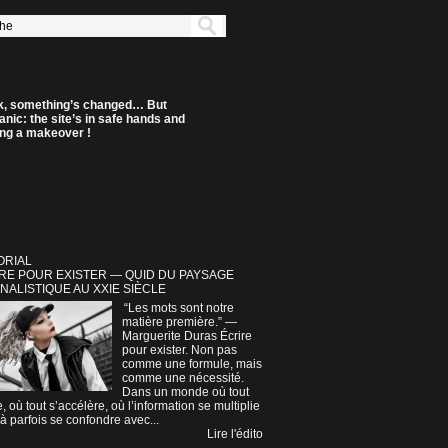
k, something’s changed… But
anic: the site’s in safe hands and
ting a makeover !
ORIAL
RE POUR EXISTER — QUID DU PAYSAGE
NALISTIQUE AU XXIE SIÈCLE
“Les mots sont notre
matière première.” —
Marguerite Duras Écrire
pour exister. Non pas
comme une formule, mais
comme une nécessité.
Dans un monde où tout
e, où tout s’accélère, où l’information se multiplie
à parfois se confondre avec...
Lire l'édito