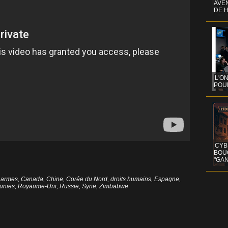
AVEN
DE 
L'O
POUR
CYB
BOU
"GAN
,
armes
,
Canada
,
Chine
,
Corée du Nord
,
droits humains
,
Espagne
,
 unies
,
Royaume-Uni
,
Russie
,
Syrie
,
Zimbabwe