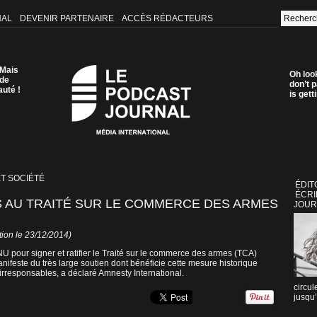
NAL
DEVENIR PARTENAIRE
ACCÈS RÉDACTEURS
 Mais
Oh loo
 de
don’t p
auté !
is get
ET SOCIÉTÉ
ÉDIT
ÉCRI
 AU TRAITÉ SUR LE COMMERCE DES ARMES
JOUR
tion le 23/12/2014)
 pour signer et ratifier le Traité sur le commerce des armes (TCA)
ifeste du très large soutien dont bénéficie cette mesure historique
 irresponsables, a déclaré Amnesty International.
circul
jusqu’