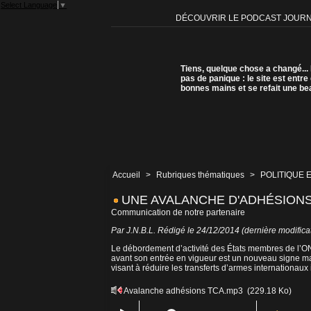
Select Language
▼
DÉCOUVRIR LE PODCAST JOUR
Tiens, quelque chose a changé...
pas de panique : le site est entre
bonnes mains et se refait une be
Accueil
>
Rubriques thématiques
>
POLITIQUE 
UNE AVALANCHE D'ADHÉSIONS
Communication de notre partenaire
Par J.N.B.L. Rédigé le 24/12/2014 (dernière modifica
Le débordement d’activité des États membres de l’ONU
avant son entrée en vigueur est un nouveau signe man
visant à réduire les transferts d’armes internationaux
Avalanche adhésions TCA.mp3
(229.18 Ko)