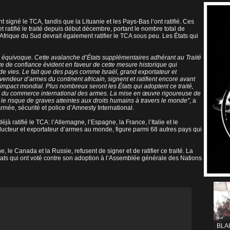
signé le TCA, tandis que la Lituanie et les Pays-Bas l’ont ratifié. Ces
et ratifié le traité depuis début décembre, portant le nombre total de
L’Afrique du Sud devrait également ratifier le TCA sous peu. Les États qui
équivoque. Cette avalanche d’États supplémentaires adhérant au Traité
 de confiance évident en faveur de cette mesure historique qui
de vies. Le fait que des pays comme Israël, grand exportateur et
vendeur d’armes du continent africain, signent et ratifient encore avant
impact mondial. Plus nombreux seront les États qui adoptent ce traité,
les du commerce international des armes. La mise en œuvre rigoureuse de
re le risque de graves atteintes aux droits humains à travers le monde"
, a
mée, sécurité et police d’Amnesty International.
jà ratifié le TCA: l’Allemagne, l’Espagne, la France, l’Italie et le
ucteur et exportateur d’armes au monde, figure parmi 68 autres pays qui
le Canada et la Russie, refusent de signer et de ratifier ce traité. La
 États qui ont voté contre son adoption à l’Assemblée générale des Nations
BLA