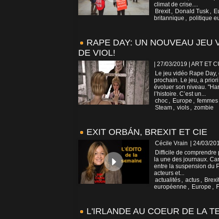
climat de crise....
Brexit
,
Donald Tusk
,
E
britannique
,
politique 
RAPE DAY: UN NOUVEAU JEU
DE VIOL!
| 27/03/2019
|
ART ET 
Le jeu vidéo Rape Day, d
prochain. Le jeu, a prior
évoluer son niveau. "Ha
l’histoire. C’est un...
choc
,
Europe
,
femmes
Steam
,
viols
,
zombie
EXIT ORBÁN, BREXIT ET CIE
Cécile Vrain
| 24/03/20
Difficile de comprendre
la une des journaux. Car
entre la suspension du Pr
acteurs et...
actualités
,
actus
,
Brexi
européenne
,
Europe
,
L'IRLANDE AU COEUR DE LA T