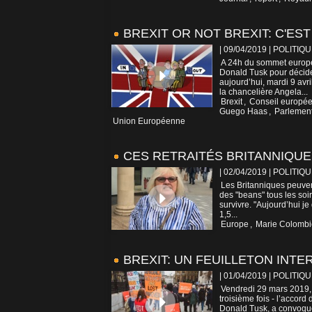
BREXIT OR NOT BREXIT: C'EST
| 09/04/2019
|
POLITIQU
A 24h du sommet europé
Donald Tusk pour décide
aujourd’hui, mardi 9 avri
la chancelière Angela...
Brexit
,
Conseil europé
Guego Haas
,
Parlement
Union Européenne
CES RETRAITÉS BRITANNIQUE
| 02/04/2019
|
POLITIQU
Les Britanniques peuven
des "beans" tous les soir
survivre. "Aujourd’hui je
1,5...
Europe
,
Marie Colombi
BREXIT: UN FEUILLETON INTE
| 01/04/2019
|
POLITIQU
Vendredi 29 mars 2019, p
troisième fois - l’accor
Donald Tusk, a convoqué