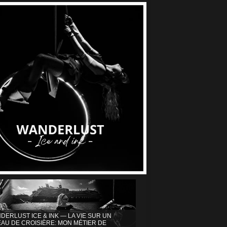
DERLUST ICE & INK — LA VIE SUR UN
AU DE CROISIÈRE: MON MÉTIER DE