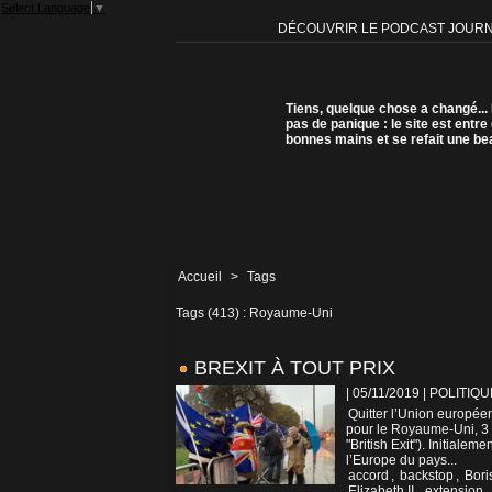
Select Language
▼
DÉCOUVRIR LE PODCAST JOUR
Tiens, quelque chose a changé...
pas de panique : le site est entre
bonnes mains et se refait une be
Accueil
>
Tags
Tags (413) : Royaume-Uni
BREXIT À TOUT PRIX
| 05/11/2019
|
POLITIQU
Quitter l’Union europée
pour le Royaume-Uni, 3 a
"British Exit"). Initiale
l’Europe du pays...
accord
,
backstop
,
Bori
Elizabeth II
,
extension
,