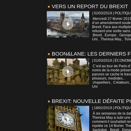
VERS UN REPORT DU BREXIT
| 02/03/2019
|
POLITIQU
Mercredi 27 février 2019
d’un amendement soutena
Brexit. Face aux multi
refusent une sortie sans.
Brexit
,
Europe
,
George
Uni
,
Theresa May
,
Tori
BOON&LANE: LES DERNIERS 
| 01/03/2019
|
ÉCONOM
C’est au tour de Paris d
noms de la mode présent
parures se cache le trav
plisseurs, modistes...
chapelliers
,
Créateurs
Uni
BREXIT: NOUVELLE DÉFAITE 
| 18/02/2019
|
POLITIQU
À six semaines de la da
Theresa May a subi une 
comment il souhaitait re
rejetée ce 14 février. The
backstop
,
Brexit
,
Dona