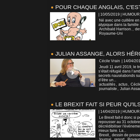
POUR CHAQUE ANGLAIS, C'EST 
| 10/05/2019
|
HUMOUR
Né avec une cuillère en
atypique dans la famille
Archibald Harrison.
,
de
Royaume-Uni
JULIAN ASSANGE, ALORS HÉR
Cécile Vrain
| 14/04/20
Jeudi 11 avril 2019, le t
s’était réfugié dans l’
secrets nauséabonds sur u
d’être un...
actualités
,
actus
,
Cécil
journaliste
,
Julian Ass
LE BREXIT FAIT SI PEUR QU'I
| 14/04/2019
|
HUMOUR
Le Brexit fait-il donc s
repousser au 31 octobre 
décrédibiliser l'événemen
mieux faire. La...
Brexit
,
dessin de press
Journal
,
report
,
Royau