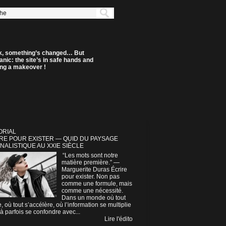
k, something’s changed… But
anic: the site’s in safe hands and
ting a makeover !
ORIAL
RE POUR EXISTER — QUID DU PAYSAGE
NALISTIQUE AU XXIE SIÈCLE
“Les mots sont notre
matière première.” —
Marguerite Duras Écrire
pour exister. Non pas
comme une formule, mais
comme une nécessité.
Dans un monde où tout
e, où tout s’accélère, où l’information se multiplie
à parfois se confondre avec...
Lire l'édito