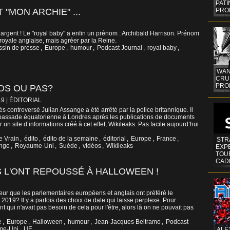
PAT
"MON ARCHIE" ...
PRO
 argent ! Le "royal baby" a enfin un prénom : Archibald Harrison. Prénom
 royale anglaise, mais agréer par la Reine.
ssin de presse
,
Europe
,
humour
,
Podcast Journal
,
royal baby
,
WAN
CRUI
PROF
OS OU PAS?
19
|
ÉDITORIAL
rès controversé Julian Assange a été arrêté par la police britannique. Il
ambassade équatorienne à Londres après les publications de documents
n site d’informations créé à cet effet, Wikileaks. Pas facile aujourd’hui
e Vrain
,
édito
,
édito de la semaine
,
éditorial
,
Europe
,
France
,
STR
ange
,
Royaume-Uni
,
Suède
,
vidéos
,
Wikileaks
EXP
TOUR
CAD
LS L'ONT REPOUSSÉ À HALLOWEEN !
i peur que les parlementaires européens et anglais ont préféré le
2019? Il y a parfois des choix de date qui laisse perplexe. Pour
t qui n'avait pas besoin de cela pour l'être, alors là on ne pouvait pas
e
,
Europe
,
Halloween
,
humour
,
Jean-Jacques Beltramo
,
Podcast
me-Uni
,
UE
ALE