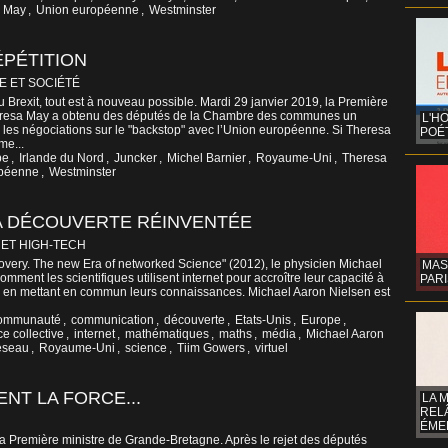
a May
,
Union européenne
,
Westminster
ÉPÉTITION
E ET SOCIÉTÉ
 Brexit, tout est à nouveau possible. Mardi 29 janvier 2019, la Première
heresa May a obtenu des députés de la Chambre des communes un
L'H
 les négociations sur le "backstop" avec l’Union européenne. Si Theresa
POÉT
me...
pe
,
Irlande du Nord
,
Juncker
,
Michel Barnier
,
Royaume-Uni
,
Theresa
opéenne
,
Westminster
LA DÉCOUVERTE RÉINVENTÉE
 ET HIGH-TECH
very. The new Era of networked Science" (2012), le physicien Michael
MAS
mment les scientifiques utilisent internet pour accroître leur capacité à
PARI
 en mettant en commun leurs connaissances. Michael Aaron Nielsen est
ommunauté
,
communication
,
découverte
,
Etats-Unis
,
Europe
,
ce collective
,
internet
,
mathématiques
,
maths
,
média
,
Michael Aaron
éseau
,
Royaume-Uni
,
science
,
Tiim Gowers
,
virtuel
ENT LA FORCE...
LA 
REL
ÉMER
 Première ministre de Grande-Bretagne. Après le rejet des députés