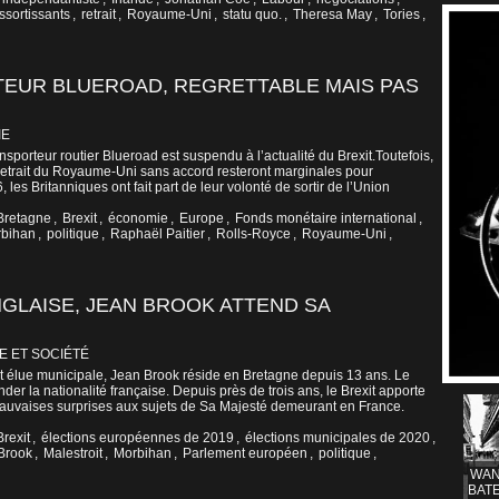
ssortissants
,
retrait
,
Royaume-Uni
,
statu quo.
,
Theresa May
,
Tories
,
TEUR BLUEROAD, REGRETTABLE MAIS PAS
IE
nsporteur routier Blueroad est suspendu à l’actualité du Brexit.Toutefois,
etrait du Royaume-Uni sans accord resteront marginales pour
, les Britanniques ont fait part de leur volonté de sortir de l’Union
Bretagne
,
Brexit
,
économie
,
Europe
,
Fonds monétaire international
,
bihan
,
politique
,
Raphaël Paitier
,
Rolls-Royce
,
Royaume-Uni
,
NGLAISE, JEAN BROOK ATTEND SA
E ET SOCIÉTÉ
t élue municipale, Jean Brook réside en Bretagne depuis 13 ans. Le
der la nationalité française. Depuis près de trois ans, le Brexit apporte
 mauvaises surprises aux sujets de Sa Majesté demeurant en France.
Brexit
,
élections européennes de 2019
,
élections municipales de 2020
,
Brook
,
Malestroit
,
Morbihan
,
Parlement européen
,
politique
,
WAN
BATE