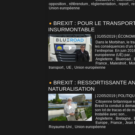
opposition
,
référendum
,
réglementation
,
report
,
re
Union européenne
BREXIT : POUR LE TRANSPOR
INSURMONTABLE
| 31/05/2019
|
ÉCONOM
Dans le Morbihan, le tra
les conséquences d’un r
l’entreprise. En juin 2016
européenne (UE) par...
Angleterre
,
Blueroad
,
France
,
Malestroit
,
Mor
transport
,
UE
,
Union européenne
BREXIT : RESSORTISSANTE A
NATURALISATION
| 22/05/2019
|
POLITIQU
Citoyenne britannique e
Brexit la conduit à deman
son lot de tracas et de
Installée avec son...
Angleterre
,
Bretagne
,
Europe
,
France
,
Jean 
Royaume-Uni
,
Union européenne