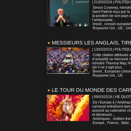
| 21/03/2019
|
POLITIQU
Simon Coveney, ministre 
Saint Patrick reçu par l
la position de son pays 
l’ambassade...
brexit
,
conseil europée
Royaume-Uni
,
UE
,
Un
MESSIEURS LES ANGLAIS, TIR
| 13/03/2019
|
POLITIQU
Cette citation attribué
d’actualité ce mercredi 1
ministre Theresa May, h
sûr il ne s’agit plus...
Brexit
,
European Union
Royaume-Uni
,
UE
LE TOUR DU MONDE DES CAR
| 09/03/2019
|
VIE QUOT
De l’Europe à l’Amérique
carnaval entraînent dans
associé au calendrier ch
et démesure....
Amériques
,
Antilles fr
Europe
,
France
,
Italie