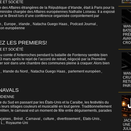
E ET SOCIÉTÉ
des Affaires étrangères de la République d’Irlande, était à Paris pour la
a ministre chargée des Affaires européennes Nathalie Loiseau. Il a exposé
sur le Brexit lors d’une conférence organisée conjointement par
n
,
Europe
,
irlande
,
Natacha Guego Haas
,
Podcast Journal
,
WAN
ion européenne
BATE
PRÉ
AVA
EZ LES PREMIERS!
CRO
E ET SOCIÉTÉ
e au comte d’Anterroches pendant la bataille de Fontenoy semble bien
3 mars après le rejet de l’accord de retrait, négocié par la Première
ier soir dans une chambre des communes pleine à craquer. Alors bien
,
Irlande du Nord
,
Natacha Guego Haas
,
parlement européen
,
WAN
CRUI
RETU
PAIR
NAVALS
IDIENNE
 du Sud en passant par les États-Unis et la Caraïbe, les festivités du
 leurs sillages couleurs et musicalité en tout genre. Traditionnellement
rétien, le carnaval est un moment de fête entre déguisements, parades
ançaises
,
Brésil
,
Carnaval
,
culture
,
divertissement
,
Etats-Unis
,
JAC
,
L
,
Royaume-Uni
UNE
JULI