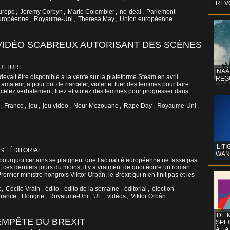
REV
urope
,
Jeremy Corbyn
,
Marie Colombier
,
no-deal
,
Parlement
européenne
,
Royaume-Uni
,
Theresa May
,
Union européenne
 VIDÉO SCABREUX AUTORISANT DES SCÈNES
CULTURE
NAÂ
evait être disponible à la vente sur la plateforme Steam en avril
REG
i amateur, a pour but de harceler, violer et tuer des femmes pour faire
rcelez verbalement, tuez et violez des femmes pour progresser dans
,
France
,
jeu
,
jeu vidéo
,
Nour Mezouane
,
Rape Day
,
Royaume-Uni
,
LITI
19
|
ÉDITORIAL
WAN
 pourquoi certains se plaignent que l’actualité européenne ne fasse pas
, ces derniers jours du moins, il y a vraiment de quoi écrire un roman
emier ministre hongrois Viktor Orbán, le Brexit qui n’en finit pas et les
t
,
Cécile Vrain
,
édito
,
édito de la semaine
,
éditorial
,
élection
France
,
Hongrie
,
Royaume-Uni
,
UE
,
vidéos
,
Viktor Orbán
DE 
EMPÊTE DU BREXIT
SPE
À LA