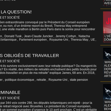
AVE
 LA QUESTION!
E ET SOCIÉTÉ
en extraordinaire convoqué par le Président du Conseil européen
r, ou non, d’un énième report du Brexit, Theresa May entreprend
l, une visite marathon à Berlin puis Paris dans la soirée pour rencontrer
en
,
Donald Tusk
,
Jean-Claude Juncker
,
Jeremy Corbyn
,
Natacha
L'H
 britannique
,
Parlement européen
,
Royaume-Uni
,
Theresa May
,
UE
,
DÔM
S OBLIGÉS DE TRAVAILLER
E ET SOCIÉTÉ
WAN
ALE
t-ils survivre exclusivement avec leur retraite publique? Ou mangent-ils
DERR
s? En réalité, des milliers de retraités enchaînent des petits boulots pour
RÉV
 dois travailler en plus de ma retraite" explique James, 68 ans. En 2018,
ART
er
,
politique économique
,
retraite
,
Royaume-Uni
,
state pension
RMINABLE
E ET SOCIÉTÉ
WAN
ar 344 voix contre 286, les députés britanniques ont rejeté - pour la
ALE
d de retrait négocié avec Bruxelles. Le président du Conseil européen,
BEHI
 un sommet européen d’urgence le 10 avril prochain. C’est un véritable