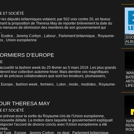
E ET SOCIÉTÉ
 les députés britanniques votaient, par 502 voix contre 20, en faveur
nt la proposition de Theresa May de reporter brièvement la date du
ples menaces de démission des membres de son gouvernement qui
..
 Eustice
,
Jeremy Corbyn
,
Labour
,
Parlement britannique
,
Royaume-
EGO
es
,
Union européenne
ALB
FORMIERS D’EUROPE
IE
’accueillir la fashion week du 25 février au 5 mars 2019. Les plus grands
eront leur collection automne-hiver. Mais derrière ces magnifiques
WAN
ail de précieux collaborateurs que sont les brodeurs, plumassiers,
BATE
ART
,
Europe
,
fashion week
,
formiers
,
Luton
,
mode
,
modistes
,
Royaume-
LIFE
POUR THERESA MAY
E ET SOCIÉTÉ
te prévue pour la sortie du Royaume-Uni de l'Union européenne,
nouvelle défaite. La motion dans laquelle le gouvernement expliquait
NAT
négocier l'accord de divorce conclu avec l'Union européenne a été
REN
resa...
ROU
ld Tusk
,
Europe
,
Jeremy Corbyn
,
no deal
,
Parlement britannique
,