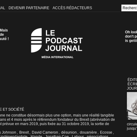
NAL
DEVENIR PARTENAIRE
ACCÈS RÉDACTEURS
 Mais
Oh loo
 de
don’t p
auté !
is get
ÉDIT
ÉCRI
JOUR
E ET SOCIÉTÉ
nne ne constitue désormais plus une option, mais une réalité tangible
ns et 4 mois après le référendum fondateur du Brexit (abréviation de
ment prévue en mars 2019, puis fixée au 31 octobre 2019, la sortie de
circul
jusqu’
s Johnson
,
Brexit
,
David Cameron
,
désunion
,
douanière
,
Ecosse
,
indépendantiste
,
Irlande
,
Jonathan Coe
,
Labour
,
négociations
,