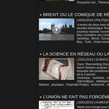
Royaume-Uni
,
Theres
BREXIT OU LE COMIQUE DE R
| 04/02/2019
|
POLITIQU
A moins de deux mois du
ministre britannique T
nouveau mandat: rouvrir
May considère ceci com
backstop
,
Brexit
,
Euro
May
,
Tusk
,
Union eur
LA SCIENCE EN RÉSEAU OU 
| 22/01/2019
|
SCIENCE
Dans "Reinventing Disco
Aaron Nielsen analyse co
résoudre des problèmes
né le 4 janvier...
Amérique
,
Australie
,
c
informatique
,
intelligen
Nielsen
,
physique
,
Polymath Project
,
recherche
,
r
L'UNION NE FAIT PAS FORCÉM
| 20/01/2019
|
HUMOUR
Week end chargé pour la