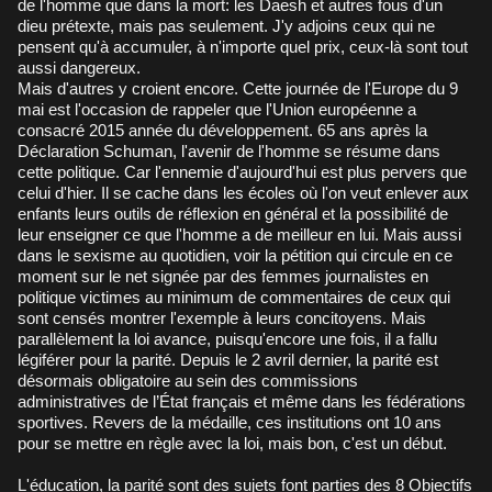
de l'homme que dans la mort: les Daesh et autres fous d'un
dieu prétexte, mais pas seulement. J'y adjoins ceux qui ne
pensent qu'à accumuler, à n'importe quel prix, ceux-là sont tout
aussi dangereux.
Mais d'autres y croient encore. Cette journée de l'Europe du 9
mai est l'occasion de rappeler que l'Union européenne a
consacré 2015 année du développement. 65 ans après la
Déclaration Schuman, l'avenir de l'homme se résume dans
cette politique. Car l'ennemie d'aujourd'hui est plus pervers que
celui d'hier. Il se cache dans les écoles où l'on veut enlever aux
enfants leurs outils de réflexion en général et la possibilité de
leur enseigner ce que l'homme a de meilleur en lui. Mais aussi
dans le sexisme au quotidien, voir la pétition qui circule en ce
moment sur le net signée par des femmes journalistes en
politique victimes au minimum de commentaires de ceux qui
sont censés montrer l'exemple à leurs concitoyens. Mais
parallèlement la loi avance, puisqu'encore une fois, il a fallu
légiférer pour la parité. Depuis le 2 avril dernier, la parité est
désormais obligatoire au sein des commissions
administratives de l’État français et même dans les fédérations
sportives. Revers de la médaille, ces institutions ont 10 ans
pour se mettre en règle avec la loi, mais bon, c'est un début.
L'éducation, la parité sont des sujets font parties des 8 Objectifs