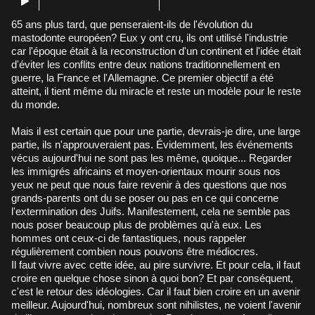
65 ans plus tard, que penseraient-ils de l'évolution du
mastodonte européen? Eux y ont cru, ils ont utilisé l'industrie
car l'époque était à la reconstruction d'un continent et l'idée était
d'éviter les conflits entre deux nations traditionnellement en
guerre, la France et l'Allemagne. Ce premier objectif a été
atteint, il tient même du miracle et reste un modèle pour le reste
du monde.
Mais il est certain que pour une partie, devrais-je dire, une large
partie, ils n'approuveraient pas. Évidemment, les événements
vécus aujourd'hui ne sont pas les même, quoique... Regarder
les immigrés africains et moyen-orientaux mourir sous nos
yeux ne peut que nous faire revenir à des questions que nos
grands-parents ont du se poser ou pas en ce qui concerne
l'extermination des Juifs. Manifestement, cela ne semble pas
nous poser beaucoup plus de problèmes qu'à eux. Les
hommes ont ceux-ci de fantastiques, nous rappeler
régulièrement combien nous pouvons être médiocres.
Il faut vivre avec cette idée, au pire survivre. Et pour cela, il faut
croire en quelque chose sinon à quoi bon? Et par conséquent,
c'est le retour des idéologies. Car il faut bien croire en un avenir
meilleur. Aujourd'hui, nombreux sont nihilistes, ne voient l'avenir