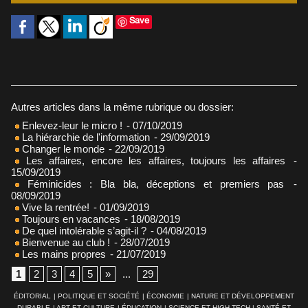
Save
Autres articles dans la même rubrique ou dossier:
Enlevez-leur le micro !
- 07/10/2019
La hiérarchie de l'information
- 29/09/2019
Changer le monde
- 22/09/2019
Les affaires, encore les affaires, toujours les affaires
-
15/09/2019
Féminicides : Bla bla, déceptions et premiers pas
-
08/09/2019
Vive la rentrée!
- 01/09/2019
Toujours en vacances
- 18/08/2019
De quel intolérable s’agit-il ?
- 04/08/2019
Bienvenue au club !
- 28/07/2019
Les mains propres
- 21/07/2019
1
2
3
4
5
»
...
29
ÉDITORIAL
|
POLITIQUE ET SOCIÉTÉ
|
ÉCONOMIE
|
NATURE ET DÉVELOPPEMENT
DURABLE
|
ART ET CULTURE
|
ÉDUCATION
|
SCIENCE ET HIGH-TECH
|
SANTÉ ET