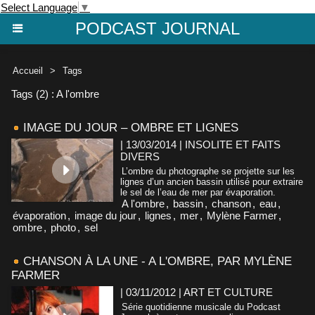
Select Language
▼
PODCAST JOURNAL
Accueil
>
Tags
Tags (2) : A l'ombre
IMAGE DU JOUR – OMBRE ET LIGNES
| 13/03/2014
|
INSOLITE ET FAITS
DIVERS
L’ombre du photographe se projette sur les
lignes d’un ancien bassin utilisé pour extraire
le sel de l’eau de mer par évaporation.
A l'ombre
,
bassin
,
chanson
,
eau
,
évaporation
,
image du jour
,
lignes
,
mer
,
Mylène Farmer
,
ombre
,
photo
,
sel
CHANSON À LA UNE - A L'OMBRE, PAR MYLÈNE
FARMER
| 03/11/2012
|
ART ET CULTURE
Série quotidienne musicale du Podcast