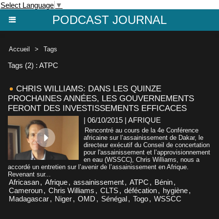
Select Language
▼
PODCAST JOURNAL
Accueil
>
Tags
Tags (2) : ATPC
CHRIS WILLIAMS: DANS LES QUINZE
PROCHAINES ANNÉES, LES GOUVERNEMENTS
FERONT DES INVESTISSEMENTS EFFICACES
| 06/10/2015
|
AFRIQUE
Rencontré au cours de la 4e Conférence
africaine sur l’assainissement de Dakar, le
directeur exécutif du Conseil de concertation
pour l'assainissement et l’approvisionnement
en eau (WSSCC), Chris Williams, nous a
accordé un entretien sur l’avenir de l’assainissement en Afrique.
Revenant sur...
Africasan
,
Afrique
,
assainissement
,
ATPC
,
Bénin
,
Cameroun
,
Chris Williams
,
CLTS
,
défécation
,
hygiène
,
Madagascar
,
Niger
,
OMD
,
Sénégal
,
Togo
,
WSSCC