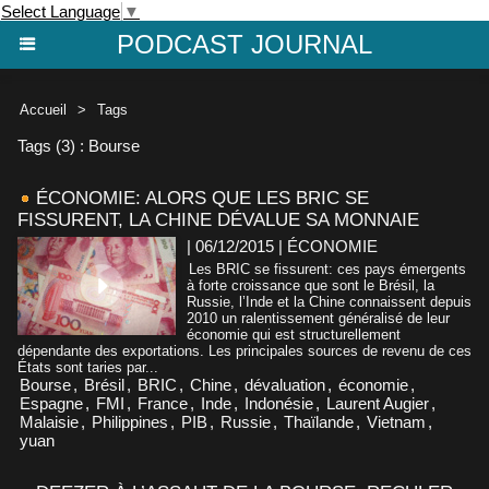
Select Language
▼
PODCAST JOURNAL
Accueil
>
Tags
Tags (3) : Bourse
ÉCONOMIE: ALORS QUE LES BRIC SE
FISSURENT, LA CHINE DÉVALUE SA MONNAIE
| 06/12/2015
|
ÉCONOMIE
Les BRIC se fissurent: ces pays émergents
à forte croissance que sont le Brésil, la
Russie, l’Inde et la Chine connaissent depuis
2010 un ralentissement généralisé de leur
économie qui est structurellement
dépendante des exportations. Les principales sources de revenu de ces
États sont taries par...
Bourse
,
Brésil
,
BRIC
,
Chine
,
dévaluation
,
économie
,
Espagne
,
FMI
,
France
,
Inde
,
Indonésie
,
Laurent Augier
,
Malaisie
,
Philippines
,
PIB
,
Russie
,
Thaïlande
,
Vietnam
,
yuan