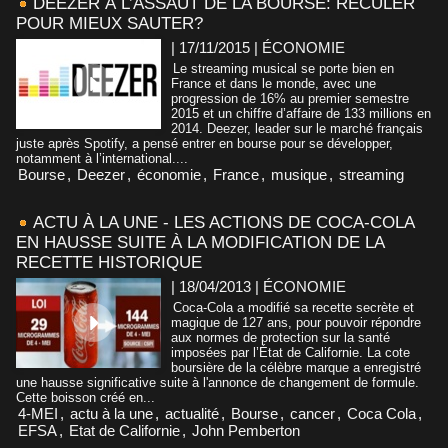
DEEZER À L’ASSAUT DE LA BOURSE: RECULER
POUR MIEUX SAUTER?
| 17/11/2015
|
ÉCONOMIE
Le streaming musical se porte bien en
France et dans le monde, avec une
progression de 16% au premier semestre
2015 et un chiffre d’affaire de 133 millions en
2014. Deezer, leader sur le marché français
juste après Spotify, a pensé entrer en bourse pour se développer,
notamment à l’international....
Bourse
,
Deezer
,
économie
,
France
,
musique
,
streaming
ACTU À LA UNE - LES ACTIONS DE COCA-COLA
EN HAUSSE SUITE À LA MODIFICATION DE LA
RECETTE HISTORIQUE
| 18/04/2013
|
ÉCONOMIE
Coca-Cola a modifié sa recette secrète et
magique de 127 ans, pour pouvoir répondre
aux normes de protection sur la santé
imposées par l’État de Californie. La cote
boursière de la célèbre marque a enregistré
une hausse significative suite à l'annonce de changement de formule.
Cette boisson créé en...
4-MEI
,
actu à la une
,
actualité
,
Bourse
,
cancer
,
Coca Cola
,
EFSA
,
Etat de Californie
,
John Pemberton