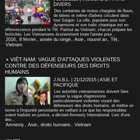
DIVERS
Des centaines de motos chargées de fleurs,
de bières et même d'arbres circulent dans
tout Saïgon. La ville, populaire pour son
dynamisme et son trafic chaotique est en
effervescence pendant le Têt. Partout au Vietnam, chacun prépare les
festivités. Les Vietnamiens économisent toute l'année pour...
2016
,
8 février
,
année du singe
,
Asie
,
nouvel an
,
Têt
,
Vietnam
VIÊT-NAM: VAGUE D'ATTAQUES VIOLENTES
CONTRE DES DÉFENSEURS DES DROITS
HUMAINS
J.N.B.L. | 21/12/2015
|
ASIE ET
PACIFIQUE
Les autorités vietnamiennes doivent faire
cesser la vague d'agressions
particulièrement violentes visant des
défenseurs des droits humains, et mettre un
terme à l'impunité persistante en veillant à ce que les responsables
soient traduits en justice, a déclaré Amnesty International. Lors d'une
des...
Amnesty
,
Asie
,
droits humains
,
Vietnam