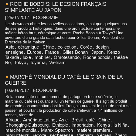
ROCHE BOBOIS: LE DESIGN FRANÇAIS
S’IMPLANTE AU JAPON
| 25/07/2017
|
ÉCONOMIE
Le showroom abrite les nouvelles collections, ainsi que quelques-uns
de ses produits historiques, dans une architecture contemporaine
mêlant béton brut, céramique et verre. Roche Bobois à Tokyo? Une
ouverture d’une grande satisfaction pour Gilles Bonan, Président du
Directoire de la maison...
Asie
,
céramique
,
Chine
,
collection
,
Corée
,
design
,
enseigne
,
Europe
,
France
,
Gilles Bonan
,
Japon
,
Kenzo
Takada
,
luxe
,
mobilier
,
Omotesando
,
Roche bobois
,
théâtre
Nô
,
Tokyo
,
Toyama
,
Vietnam
MARCHÉ MONDIAL DU CAFÉ: LE GRAIN DE LA
GUERRE
| 03/04/2017
|
ÉCONOMIE
Si la pause-café est un moment de partage en toute sérénité, le
marché du café est quant à lui un terrain de guerre. Il s’agit du produit
de grande consommation dont les Français auraient le plus de mal à se
passer, et pourtant la production de café s’élevant à 7,4 millions de
tonnes, vient de...
Afrique
,
Amérique Latine
,
Asie
,
Brésil
,
café
,
Chine
,
Chongqing-Duisbourg
,
Éthiopie
,
importation
,
Kenya
,
la Niña
,
marché mondial
,
Marex Spectron
,
matière première
,
producteurs
,
récolte
,
sécheresse
,
Vietnam
,
Yémen
,
Zheng