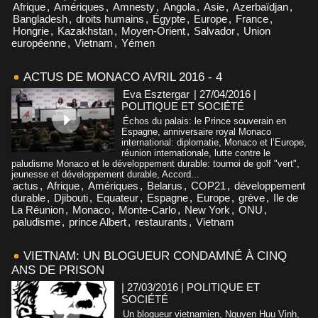
Afrique
,
Amériques
,
Amnesty
,
Angola
,
Asie
,
Azerbaïdjan
,
Bangladesh
,
droits humains
,
Égypte
,
Europe
,
France
,
Hongrie
,
Kazakhstan
,
Moyen-Orient
,
Salvador
,
Union
européenne
,
Vietnam
,
Yémen
ACTUS DE MONACO AVRIL 2016 - 4
Eva Esztergar
| 27/04/2016
|
POLITIQUE ET SOCIÉTÉ
Échos du palais: le Prince souverain en
Espagne, anniversaire royal Monaco
international: diplomatie, Monaco et l’Europe,
réunion internationale, lutte contre le
paludisme Monaco et le développement durable: tournoi de golf "vert",
jeunesse et développement durable, Accord...
actus
,
Afrique
,
Amériques
,
Belarus
,
COP21
,
développement
durable
,
Djibouti
,
Equateur
,
Espagne
,
Europe
,
grève
,
Ile de
La Réunion
,
Monaco
,
Monte-Carlo
,
New York
,
ONU
,
paludisme
,
prince Albert
,
restaurants
,
Vietnam
VIETNAM: UN BLOGUEUR CONDAMNÉ À CINQ
ANS DE PRISON
| 27/03/2016
|
POLITIQUE ET
SOCIÉTÉ
Un blogueur vietnamien, Nguyen Huu Vinh,