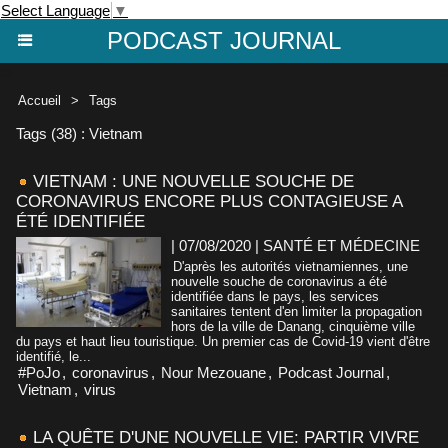
Select Language
▼
PODCAST JOURNAL
Accueil
>
Tags
Tags (38) : Vietnam
VIETNAM : UNE NOUVELLE SOUCHE DE
CORONAVIRUS ENCORE PLUS CONTAGIEUSE A
ÉTÉ IDENTIFIÉE
| 07/08/2020
|
SANTÉ ET MÉDECINE
D'après les autorités vietnamiennes, une
nouvelle souche de coronavirus a été
identifiée dans le pays, les services
sanitaires tentent d'en limiter la propagation
hors de la ville de Danang, cinquième ville
du pays et haut lieu touristique. Un premier cas de Covid-19 vient d'être
identifié, le...
#PoJo
,
coronavirus
,
Nour Mezouane
,
Podcast Journal
,
Vietnam
,
virus
LA QUÊTE D'UNE NOUVELLE VIE: PARTIR VIVRE