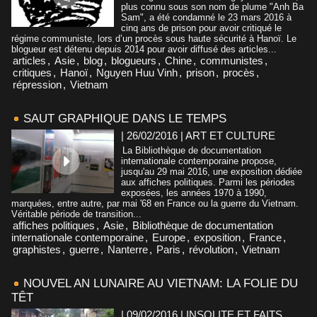
plus connu sous son nom de plume "Anh Ba
Sam", a été condamné le 23 mars 2016 à
cinq ans de prison pour avoir critiqué le
régime communiste, lors d’un procès sous haute sécurité à Hanoï. Le
blogueur est détenu depuis 2014 pour avoir diffusé des articles...
articles
,
Asie
,
blog
,
blogueurs
,
Chine
,
communistes
,
critiques
,
Hanoï
,
Nguyen Huu Vinh
,
prison
,
procès
,
répression
,
Vietnam
SAUT GRAPHIQUE DANS LE TEMPS
| 26/02/2016
|
ART ET CULTURE
La Bibliothèque de documentation
internationale contemporaine propose,
jusqu'au 29 mai 2016, une exposition dédiée
aux affiches politiques. Parmi les périodes
exposées, les années 1970 à 1990,
marquées, entre autre, par mai '68 en France ou la guerre du Vietnam.
Véritable période de transition...
affiches politiques
,
Asie
,
Bibliothèque de documentation
internationale contemporaine
,
Europe
,
exposition
,
France
,
graphistes
,
guerre
,
Nanterre
,
Paris
,
révolution
,
Vietnam
NOUVEL AN LUNAIRE AU VIETNAM: LA FOLIE DU
TÊT
| 09/02/2016
|
INSOLITE ET FAITS