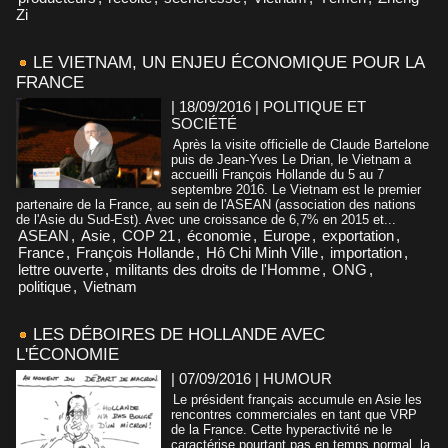
Zi
LE VIETNAM, UN ENJEU ÉCONOMIQUE POUR LA
FRANCE
| 18/09/2016
|
POLITIQUE ET
SOCIÉTÉ
Après la visite officielle de Claude Bartelone
puis de Jean-Yves Le Drian, le Vietnam a
accueilli François Hollande du 5 au 7
septembre 2016. Le Vietnam est le premier
partenaire de la France, au sein de l'ASEAN (association des nations
de l'Asie du Sud-Est). Avec une croissance de 6,7% en 2015 et...
ASEAN
,
Asie
,
COP 21
,
économie
,
Europe
,
exportation
,
France
,
François Hollande
,
Hô Chi Minh Ville
,
importation
,
lettre ouverte
,
militants des droits de l'Homme
,
ONG
,
politique
,
Vietnam
LES DÉBOIRES DE HOLLANDE AVEC
L'ÉCONOMIE
| 07/09/2016
|
HUMOUR
Le président français accumule en Asie les
rencontres commerciales en tant que VRP
de la France. Cette hyperactivité ne le
caractérise pourtant pas en temps normal, la