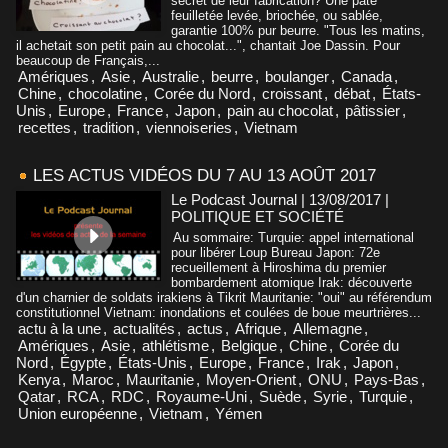
secret de leur fabrication? Une pâte
feuilletée levée, briochée, ou sablée,
garantie 100% pur beurre. "Tous les matins,
il achetait son petit pain au chocolat...", chantait Joe Dassin. Pour
beaucoup de Français,...
Amériques
,
Asie
,
Australie
,
beurre
,
boulanger
,
Canada
,
Chine
,
chocolatine
,
Corée du Nord
,
croissant
,
débat
,
États-
Unis
,
Europe
,
France
,
Japon
,
pain au chocolat
,
pâtissier
,
recettes
,
tradition
,
viennoiseries
,
Vietnam
LES ACTUS VIDÉOS DU 7 AU 13 AOÛT 2017
Le Podcast Journal | 13/08/2017
|
POLITIQUE ET SOCIÉTÉ
Au sommaire: Turquie: appel international
pour libérer Loup Bureau Japon: 72e
recueillement à Hiroshima du premier
bombardement atomique Irak: découverte
d'un charnier de soldats irakiens à Tikrit Mauritanie: "oui" au référendum
constitutionnel Vietnam: inondations et coulées de boue meurtrières...
actu à la une
,
actualités
,
actus
,
Afrique
,
Allemagne
,
Amériques
,
Asie
,
athlétisme
,
Belgique
,
Chine
,
Corée du
Nord
,
Égypte
,
États-Unis
,
Europe
,
France
,
Irak
,
Japon
,
Kenya
,
Maroc
,
Mauritanie
,
Moyen-Orient
,
ONU
,
Pays-Bas
,
Qatar
,
RCA
,
RDC
,
Royaume-Uni
,
Suède
,
Syrie
,
Turquie
,
Union européenne
,
Vietnam
,
Yémen