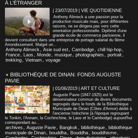
À L'ÉTRANGER
| 23/07/2019
|
VIE QUOTIDIENNE
Anthony Alimeck a une passion pour la
production musicale mais, pour différentes
raisons, ne se dirigera pas vers cette
orientation professionnelle. Diplômé d'une
grande école de commerce parisienne, il
devient consultant dans une entreprise de portage salarial du 9ème
Arrondissement. Malgré un...
Anthony Alimeck
,
Asie sud est
,
Cambodge
,
chill hip-hop
,
France
,
Laos
,
Monde
,
musique
,
photographies
,
portrait
,
trekking
,
Vietnam
,
voyage
BIBLIOTHÈQUE DE DINAN: FONDS AUGUSTE
PAVIE
| 01/06/2019
|
ART ET CULTURE
Auguste Pavie (1847-1925) est le
dénominateur commun de divers documents
regroupés dans le fonds de la Bibliothèque
Municipale de Dinan (Côtes d'Armor) dédié à
l'ancienne Indochine (à l'époque regroupant
le Tonkin, l'Annam, la Cochinchine, le Laos et le Cambodge) aujourd'hui
correspondant au...
archives
,
Auguste Pavie
,
Bangkok
,
bibliothèque
,
bibliothèque
municipale de Dinan
,
bouddha
,
Bouddha
,
bouddhisme
,
Cambodge
,
Cochinchine
,
Dinan
,
drap divinatoire
,
ethnologie
,