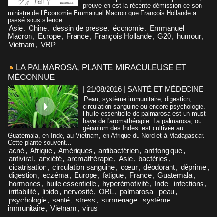
preuve en est la récente démission de son
ministre de l’Économie Emmanuel Macron que François Hollande a
passé sous silence...
Asie
,
Chine
,
dessin de presse
,
économie
,
Emmanuel
Macron
,
Europe
,
France
,
François Hollande
,
G20
,
humour
,
Vietnam
,
VRP
LA PALMAROSA, PLANTE MIRACULEUSE ET
MÉCONNUE
| 21/08/2016
|
SANTÉ ET MÉDECINE
Peau, système immunitaire, digestion,
circulation sanguine ou encore psychologie,
l’huile essentielle de palmarosa est un must
have de l'aromathérapie. La palmarosa, ou
géranium des Indes, est cultivée au
Guatemala, en Inde, au Vietnam, en Afrique du Nord et à Madagascar.
Cette plante souvent...
acné
,
Afrique
,
Amériques
,
antibactérien
,
antifongique
,
antiviral
,
anxiété
,
aromathérapie
,
Asie
,
bactéries
,
cicatrisation
,
circulation sanguine
,
cœur
,
déodorant
,
déprime
,
digestion
,
eczéma
,
Europe
,
fatigue
,
France
,
Guatemala
,
hormones
,
huile essentielle
,
hyperémotivité
,
Inde
,
infections
,
irritabilité
,
libido
,
nervosité
,
ORL
,
palmarosa
,
peau
,
psychologie
,
santé
,
stress
,
surmenage
,
système
immunitaire
,
Vietnam
,
virus