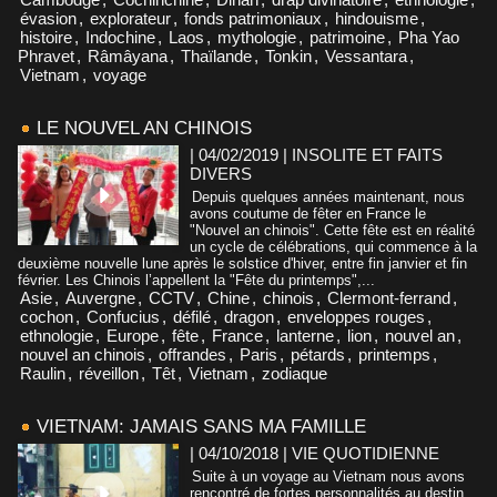
évasion
,
explorateur
,
fonds patrimoniaux
,
hindouisme
,
histoire
,
Indochine
,
Laos
,
mythologie
,
patrimoine
,
Pha Yao
Phravet
,
Râmâyana
,
Thaïlande
,
Tonkin
,
Vessantara
,
Vietnam
,
voyage
LE NOUVEL AN CHINOIS
| 04/02/2019
|
INSOLITE ET FAITS
DIVERS
Depuis quelques années maintenant, nous
avons coutume de fêter en France le
"Nouvel an chinois". Cette fête est en réalité
un cycle de célébrations, qui commence à la
deuxième nouvelle lune après le solstice d'hiver, entre fin janvier et fin
février. Les Chinois l’appellent la "Fête du printemps",...
Asie
,
Auvergne
,
CCTV
,
Chine
,
chinois
,
Clermont-ferrand
,
cochon
,
Confucius
,
défilé
,
dragon
,
enveloppes rouges
,
ethnologie
,
Europe
,
fête
,
France
,
lanterne
,
lion
,
nouvel an
,
nouvel an chinois
,
offrandes
,
Paris
,
pétards
,
printemps
,
Raulin
,
réveillon
,
Têt
,
Vietnam
,
zodiaque
VIETNAM: JAMAIS SANS MA FAMILLE
| 04/10/2018
|
VIE QUOTIDIENNE
Suite à un voyage au Vietnam nous avons
rencontré de fortes personnalités au destin