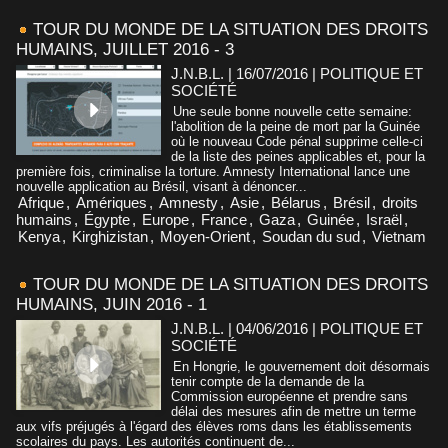
TOUR DU MONDE DE LA SITUATION DES DROITS
HUMAINS, JUILLET 2016 - 3
J.N.B.L. | 16/07/2016
|
POLITIQUE ET
SOCIÉTÉ
Une seule bonne nouvelle cette semaine:
l'abolition de la peine de mort par la Guinée
où le nouveau Code pénal supprime celle-ci
de la liste des peines applicables et, pour la
première fois, criminalise la torture. Amnesty International lance une
nouvelle application au Brésil, visant à dénoncer...
Afrique
,
Amériques
,
Amnesty
,
Asie
,
Bélarus
,
Brésil
,
droits
humains
,
Égypte
,
Europe
,
France
,
Gaza
,
Guinée
,
Israël
,
Kenya
,
Kirghizistan
,
Moyen-Orient
,
Soudan du sud
,
Vietnam
TOUR DU MONDE DE LA SITUATION DES DROITS
HUMAINS, JUIN 2016 - 1
J.N.B.L. | 04/06/2016
|
POLITIQUE ET
SOCIÉTÉ
En Hongrie, le gouvernement doit désormais
tenir compte de la demande de la
Commission européenne et prendre sans
délai des mesures afin de mettre un terme
aux vifs préjugés à l'égard des élèves roms dans les établissements
scolaires du pays. Les autorités continuent de...