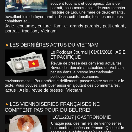
souvent touchant et courageux. Dans ce
portrait, nous avons choisi de vous raconter
l'histoire de Léo, une mère de deux enfants,
travaillant loin du foyer familial. Dans cette famille, tous les membres
cohabitent et...
Asie
,
coutume
,
culture
,
famille
,
grands-parents
,
petit-enfant
,
portrait
,
tradition
,
Vietnam
LES DERNIÈRES ACTUS DU VIETNAM
Le Podcast Journal | 01/01/2018
|
ASIE
ET PACIFIQUE
Revue de presse des dernières actualités
Revue des dernières actualités du Vietnam,
parues dans la presse internationale:
politique, société, économie,
environnement... Pour arrêter le défilement, passez votre souris sur le
texte. Vous pouvez contribuer aussi en ajoutant des commentaires.
actus
,
Asie
,
revue de presse
,
Vietnam
LES VIENNOISERIES FRANÇAISES NE
COMPTENT PAS POUR DU BEURRE!
| 16/11/2017
|
GASTRONOMIE
Chaque jour, des milliers de viennoiseries
sont confectionnées en France. Quel est le