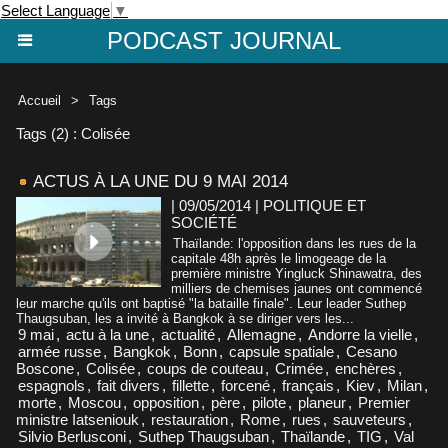
Select Language
▼
PODCAST JOURNAL
Accueil
>
Tags
Tags (2) : Colisée
ACTUS À LA UNE DU 9 MAI 2014
| 09/05/2014
|
POLITIQUE ET
SOCIÉTÉ
Thaïlande: l'opposition dans les rues de la
capitale 48h après le limogeage de la
première ministre Yingluck Shinawatra, des
milliers de chemises jaunes ont commencé
leur marche qu'ils ont baptisé "la bataille finale". Leur leader Suthep
Thaugsuban, les a invité à Bangkok à se diriger vers les...
9 mai
,
actu à la une
,
actualité
,
Allemagne
,
Andorre la vielle
,
armée russe
,
Bangkok
,
Bonn
,
capsule spatiale
,
Cesano
Boscone
,
Colisée
,
coups de couteau
,
Crimée
,
enchères
,
espagnols
,
fait divers
,
fillette
,
forcené
,
français
,
Kiev
,
Milan
,
morte
,
Moscou
,
opposition
,
père
,
pilote
,
planeur
,
Premier
ministre Iatseniouk
,
restauration
,
Rome
,
rues
,
sauveteurs
,
Silvio Berlusconi
,
Suthep Thaugsuban
,
Thaïlande
,
TIG
,
Val