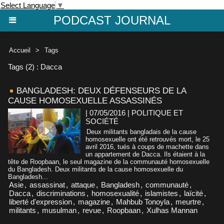
Select Language
▼
PODCAST JOURNAL
Accueil
>
Tags
Tags (2) : Dacca
BANGLADESH: DEUX DÉFENSEURS DE LA
CAUSE HOMOSEXUELLE ASSASSINÉS
| 07/05/2016
|
POLITIQUE ET
SOCIÉTÉ
Deux militants bangladais de la cause
homosexuelle ont été retrouvés mort, le 25
avril 2016, tués à coups de machette dans
un appartement de Dacca. Ils étaient à la
tête de Roopbaan, le seul magazine de la communauté homosexuelle
du Bangladesh. Deux militants de la cause homosexuelle du
Bangladesh...
Asie
,
assassinat
,
attaque
,
Bangladesh
,
communauté
,
Dacca
,
discriminations
,
homosexualité
,
islamistes
,
laïcité
,
liberté d'expression
,
magazine
,
Mahbub Tonoyla
,
meurtre
,
militants
,
musulman
,
revue
,
Roopbaan
,
Xulhas Mannan