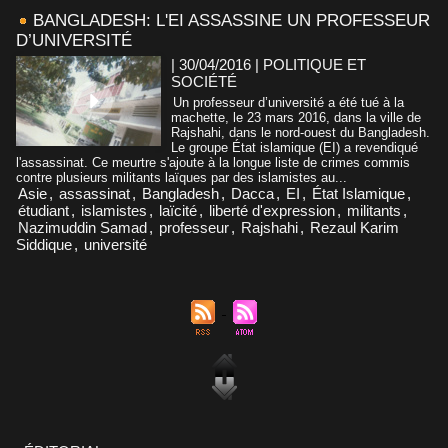
BANGLADESH: L'EI ASSASSINE UN PROFESSEUR
D’UNIVERSITÉ
| 30/04/2016
|
POLITIQUE ET
SOCIÉTÉ
Un professeur d’université a été tué à la
machette, le 23 mars 2016, dans la ville de
Rajshahi, dans le nord-ouest du Bangladesh.
Le groupe État islamique (EI) a revendiqué
l'assassinat. Ce meurtre s'ajoute à la longue liste de crimes commis
contre plusieurs militants laïques par des islamistes au...
Asie
,
assassinat
,
Bangladesh
,
Dacca
,
EI
,
État Islamique
,
étudiant
,
islamistes
,
laïcité
,
liberté d'expression
,
militants
,
Nazimuddin Samad
,
professeur
,
Rajshahi
,
Rezaul Karim
Siddique
,
université