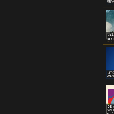
REV
NAÂ
REG
LITI
WAN
DE 
SPE
À LA