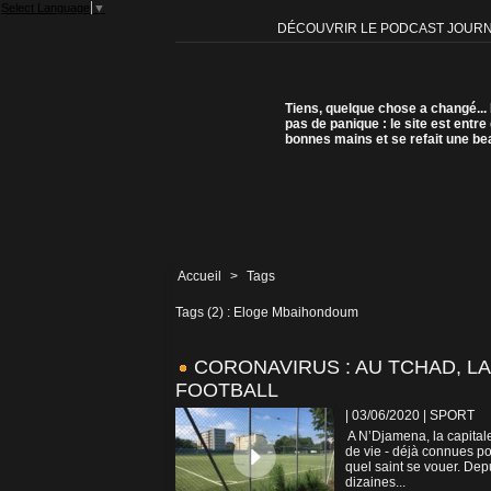
Select Language
▼
DÉCOUVRIR LE PODCAST JOUR
Tiens, quelque chose a changé...
pas de panique : le site est entre
bonnes mains et se refait une be
Accueil
>
Tags
Tags (2) : Eloge Mbaihondoum
CORONAVIRUS : AU TCHAD, LA
FOOTBALL
| 03/06/2020
|
SPORT
A N’Djamena, la capitale
de vie - déjà connues po
quel saint se vouer. Dep
dizaines...