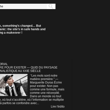
k, something’s changed… But
anic: the site’s in safe hands and
ting a makeover !
ORIAL
RE POUR EXISTER — QUID DU PAYSAGE
NALISTIQUE AU XXIE SIÈCLE
“Les mots sont notre
matière première.” —
Marguerite Duras Écrire
pour exister. Non pas
comme une formule, mais
comme une nécessité.
Dans un monde où tout
e, où tout s’accélère, où l’information se multiplie
à parfois se confondre avec...
Lire l'édito