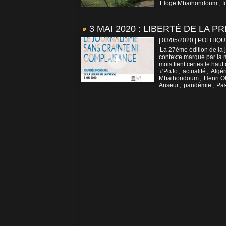
Eloge Mbaihondoum
,
f
3 MAI 2020 : LIBERTÉ DE LA P
| 03/05/2020
|
POLITIQU
La 27ème édition de la j
contexte marqué par la 
mois tient certes le haut 
#PoJo
,
actualité
,
Algér
Mbaihondoum
,
Henri O
Anseur
,
pandémie
,
Pas