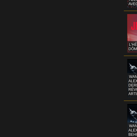
AVE
L'H
DÔM
WAN
ALE
DERR
RÉV
ART
WAN
ALE
BEHI