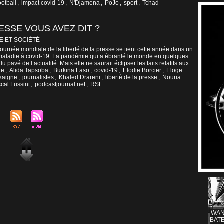
ootball
,
impact covid-19
,
N'Djamena
,
PoJo
,
sport
,
Tchad
RESSE VOUS AVEZ DIT ?
E ET SOCIÉTÉ
ournée mondiale de la liberté de la presse se tient cette année dans un
maladie à covid-19. La pandémie qui a ébranlé le monde en quelques
du pavé de l’actualité. Mais elle ne saurait éclipser les faits relatifs aux...
ie
,
Alida Tapsoba
,
Burkina Faso
,
covid-19
,
Elodie Borcier
,
Eloge
kaigne
,
journalistes
,
Khaled Drareni
,
liberté de la presse
,
Nouria
cal Lussint
,
podcastjournal.net
,
RSF
WAN
BATE