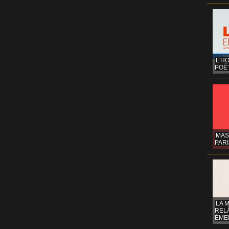
L'H
POÉT
MAS
PARI
LA 
REL
ÉMER