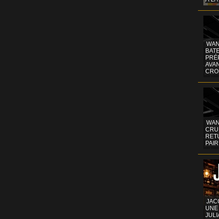
WAN
BATE
PRÉ
AVA
CRO
WAN
CRUI
RETU
PAIR
JAC
UNE
JULI