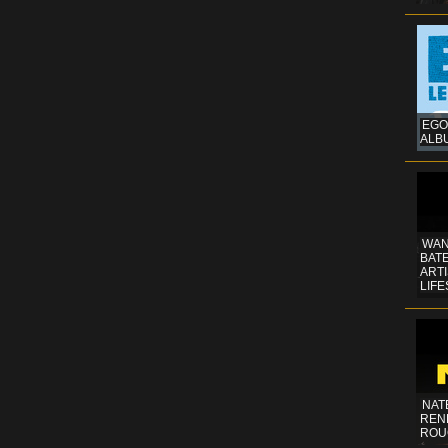
EGO
ALB
WAN
BATE
ART
LIFE
NAT
REN
ROU