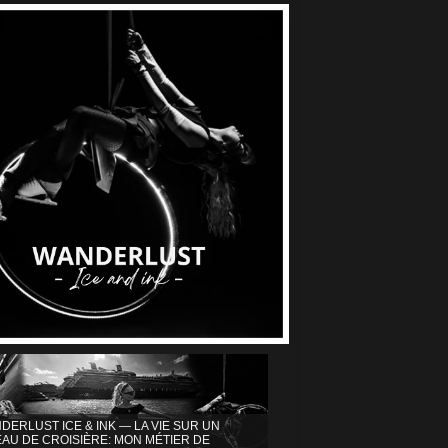
DERLUST ICE & INK — LA VIE SUR UN
AU DE CROISIÈRE: MON MÉTIER DE