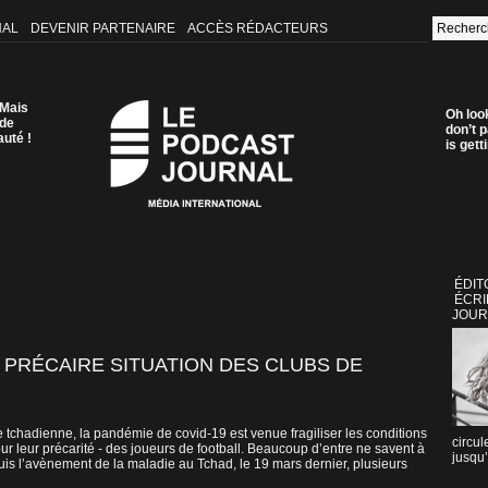
NAL
DEVENIR PARTENAIRE
ACCÈS RÉDACTEURS
 Mais
Oh loo
 de
don’t p
auté !
is get
ÉDIT
ÉCRI
JOUR
 PRÉCAIRE SITUATION DES CLUBS DE
 tchadienne, la pandémie de covid-19 est venue fragiliser les conditions
circul
ur leur précarité - des joueurs de football. Beaucoup d’entre ne savent à
jusqu’
uis l’avènement de la maladie au Tchad, le 19 mars dernier, plusieurs