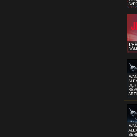
AVE
L'H
DÔM
WAN
ALE
DERR
RÉV
ART
WAN
ALE
BEHI