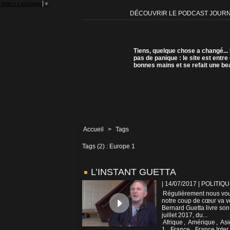
Select Language
▼
DÉCOUVRIR LE PODCAST JOUR
Tiens, quelque chose a changé...
pas de panique : le site est entre
bonnes mains et se refait une be
Accueil
>
Tags
Tags (2) : Europe 1
L’INSTANT GUETTA
| 14/07/2017
|
POLITIQU
Régulièrement nous vou
notre coup de cœur va ve
Bernard Guetta livre son
juillet 2017, du...
Afrique
,
Amérique
,
Asi
1
,
France
,
France Inter