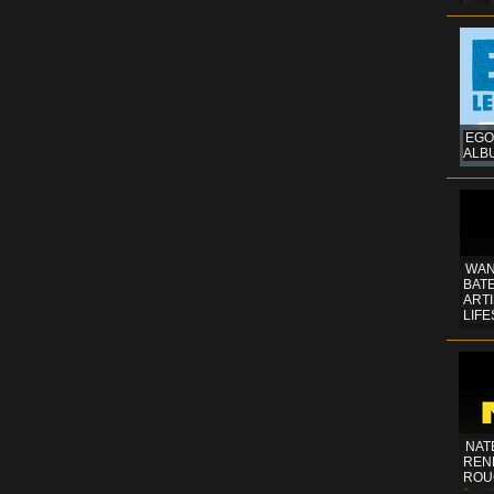
EGO
ALB
WAN
BATE
ART
LIFE
NAT
REN
ROU