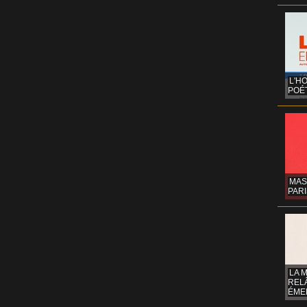
L'H
POÉT
MAS
PARI
LA 
REL
ÉMER