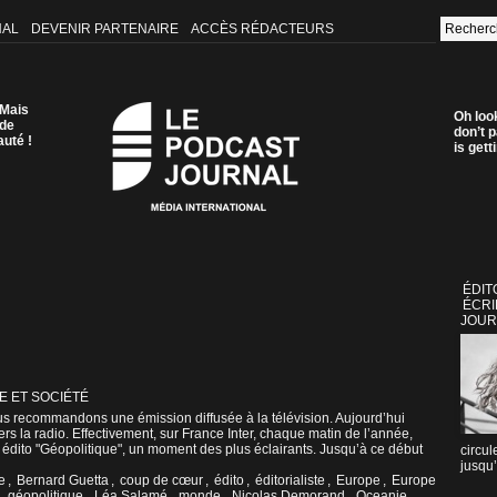
NAL
DEVENIR PARTENAIRE
ACCÈS RÉDACTEURS
 Mais
Oh loo
 de
don’t p
auté !
is get
ÉDIT
ÉCRI
JOUR
E ET SOCIÉTÉ
s recommandons une émission diffusée à la télévision. Aujourd’hui
rs la radio. Effectivement, sur France Inter, chaque matin de l’année,
 édito "Géopolitique", un moment des plus éclairants. Jusqu’à ce début
circul
jusqu’
e
,
Bernard Guetta
,
coup de cœur
,
édito
,
éditorialiste
,
Europe
,
Europe
,
géopolitique
,
Léa Salamé
,
monde
,
Nicolas Demorand
,
Oceanie
,