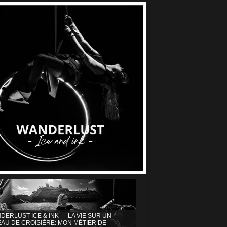
DERLUST ICE & INK — LA VIE SUR UN
AU DE CROISIÈRE: MON MÉTIER DE