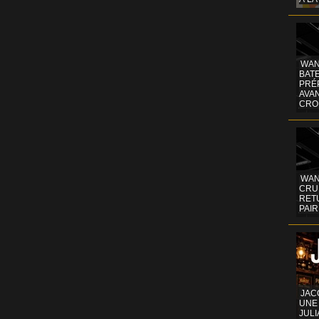
WAN
BATE
PRÉ
AVA
CRO
WAN
CRUI
RETU
PAIR
JAC
UNE
JULI