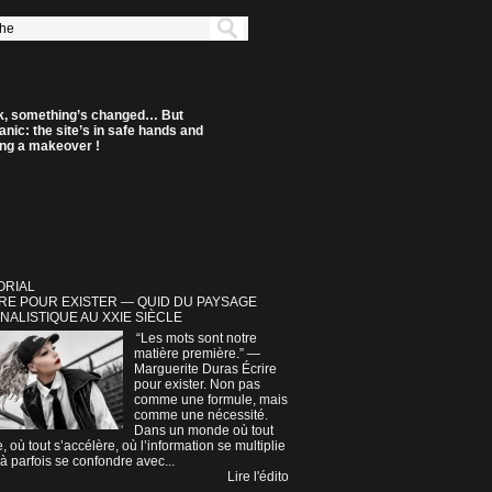
k, something’s changed… But
anic: the site’s in safe hands and
ting a makeover !
ORIAL
RE POUR EXISTER — QUID DU PAYSAGE
NALISTIQUE AU XXIE SIÈCLE
“Les mots sont notre
matière première.” —
Marguerite Duras Écrire
pour exister. Non pas
comme une formule, mais
comme une nécessité.
Dans un monde où tout
e, où tout s’accélère, où l’information se multiplie
à parfois se confondre avec...
Lire l'édito