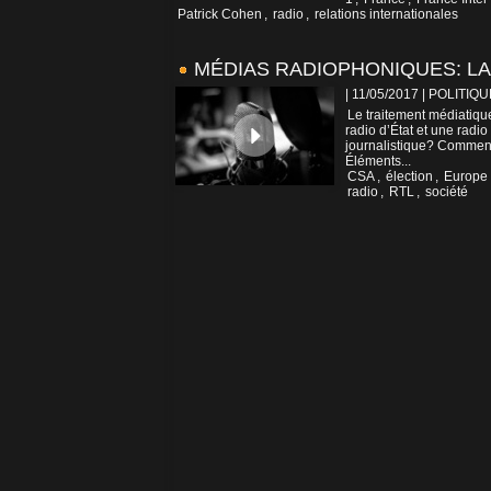
Patrick Cohen
,
radio
,
relations internationales
MÉDIAS RADIOPHONIQUES: LA
| 11/05/2017
|
POLITIQU
Le traitement médiatique
radio d’État et une radio 
journalistique? Comment 
Éléments...
CSA
,
élection
,
Europe
radio
,
RTL
,
société