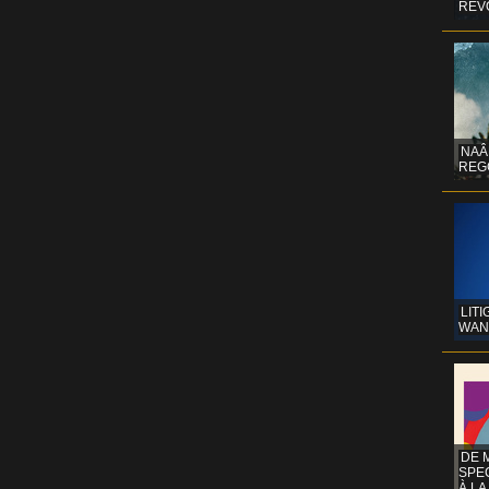
REV
NAÂ
REG
LITI
WAN
DE 
SPE
À LA