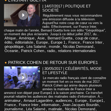
L’INSTANT GUETTA
| 14/07/2017
|
POLITIQUE ET
SOCIÉTÉ
Régulièrement nous vous recommandons
une émission diffusée à la télévision.
Aujourd’hui notre coup de cœur va vers la
radio. Effectivement, sur France Inter,
chaque matin de l’année, Bernard Guetta livre son édito "Géopolitique",
un moment des plus éclairants. Jusqu’à ce début juillet 2017, du...
Afrique
,
Amérique
,
Asie
,
Bernard Guetta
,
coup de cœur
,
édito
,
éditorialiste
,
Europe
,
Europe 1
,
France
,
France Inter
,
géopolitique
,
Léa Salamé
,
monde
,
Nicolas Demorand
,
Oceanie
,
Patrick Cohen
,
radio
,
relations internationales
PATRICK COHEN DE RETOUR SUR EUROPE1
| 30/05/2017
|
CÉLÉBRITÉS, MODE
ET LIFESTYLE
Le mercato radio français vient de connaître
un moment fort en ce mois de mai 2017.
Patrick Cohen qui anime depuis plusieurs
années la matinale de France Inter a
annoncé son départ pour Europe1 à la saison prochaine. Ce transfert
pourrait rebattre les audiences des matinales radio d’information. À...
animateur
,
Arnaud Lagardère
,
audiences
,
Europe
,
Europe1
,
France
,
France Inter
,
information
,
Jean-Jacques Bourdin
,
journalisme
,
Léa Salamé
,
matinale
,
Nicolas Demorand
,