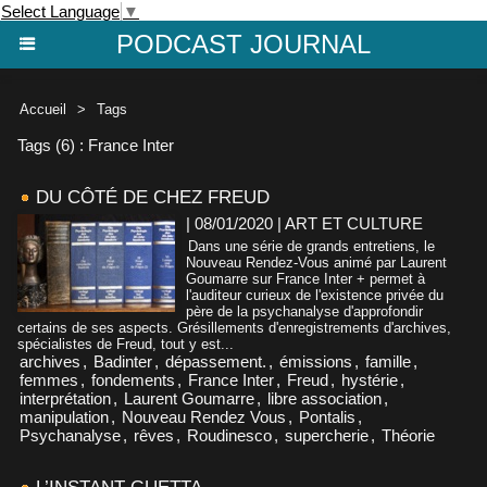
Select Language
▼
PODCAST JOURNAL
Accueil
>
Tags
Tags (6) : France Inter
DU CÔTÉ DE CHEZ FREUD
| 08/01/2020
|
ART ET CULTURE
Dans une série de grands entretiens, le
Nouveau Rendez-Vous animé par Laurent
Goumarre sur France Inter + permet à
l'auditeur curieux de l'existence privée du
père de la psychanalyse d'approfondir
certains de ses aspects. Grésillements d'enregistrements d'archives,
spécialistes de Freud, tout y est...
archives
,
Badinter
,
dépassement.
,
émissions
,
famille
,
femmes
,
fondements
,
France Inter
,
Freud
,
hystérie
,
interprétation
,
Laurent Goumarre
,
libre association
,
manipulation
,
Nouveau Rendez Vous
,
Pontalis
,
Psychanalyse
,
rêves
,
Roudinesco
,
supercherie
,
Théorie