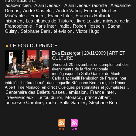
il a consacré un...
académicien
,
Alain Decaux
,
Alain Decaux raconte
,
Alexandre
Dumas
,
André Castelot
,
André Vallini
,
Europe
,
film Les
Misérables
,
France
,
France Inter
,
François Hollande
,
historien
,
Les tribunes de l’histoire
,
livre Letizia
,
ministre de la
Francophonie
,
Paris Inter
,
radio
,
Robert Hossein
,
Sacha
Guitry
,
Stéphane Bern
,
télévision
,
Victor Hugo
LE FOU DU PRINCE
Eva Esztergar | 20/11/2009
|
ART ET
CULTURE
Vendredi 20 novembre, en complément des
évènements de la fête nationale
monégasque, la Salle Garnier de Monte-
Carlo a accueilli l'émission de France Inter
intitulée "Le fou du roi", dans laquelle Stéphane Bern a reçu le Prince
Albert II de Monaco, en direct Quelques personnalités et journalistes...
Centenaire des Ballets russes
,
émission
,
France Inter
,
irrévérencieux
,
Le fou du roi
,
Monaco
,
prince Albert
,
princesse Caroline
,
radio
,
Salle Garnier
,
Stéphane Bern