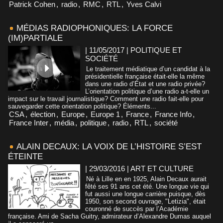
Patrick Cohen
,
radio
,
RMC
,
RTL
,
Yves Calvi
MÉDIAS RADIOPHONIQUES: LA FORCE
(IM)PARTIALE
| 11/05/2017
|
POLITIQUE ET
SOCIÉTÉ
Le traitement médiatique d’un candidat à la
présidentielle française était-elle la même
dans une radio d’État et une radio privée?
L’orientation politique d’une radio a-t-elle un
impact sur le travail journalistique? Comment une radio fait-elle pour
sauvegarder cette orientation politique? Éléments...
CSA
,
élection
,
Europe
,
Europe 1
,
France
,
France Info
,
France Inter
,
média
,
politique
,
radio
,
RTL
,
société
ALAIN DECAUX: LA VOIX DE L’HISTOIRE S’EST
ÉTEINTE
| 29/03/2016
|
ART ET CULTURE
Né à Lille en en 1925, Alain Decaux aurait
fêté ses 91 ans cet été. Une longue vie qui
fut aussi une longue carrière puisque, dès
1950, son second ouvrage, "Letizia", était
couronné de succès par l’Académie
française. Ami de Sacha Guitry, admirateur d’Alexandre Dumas auquel