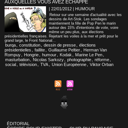
AUXQUELLES VOUS AVEZ ÉCHAPPÉ
| 22/01/2012
|
HUMOUR
Retour sur une semaine d'actualité avec les
dessins de Art-Stok. Les sondages
maintiennent la fille de Pop Pen le marin
autour des 15% d'intentions de vote, voire
même un peu plus, aux élections
présidentielles françaises. Rejetant les voiles à la mer et prêt pour le
grand large, le Front National...
burqa
,
constitution
,
dessin de presse
,
élections
présidentielles
,
faillite
,
Guillaume Peltier
,
Herman Van
Rompuy
,
Hongrie
,
humour
,
Kodak
,
Marine Le Pen
,
masturbation
,
Nicolas Sarkozy
,
photographie
,
réforme
,
social
,
télévision
,
TVA
,
Union Européenne
,
Viktor Orban
ÉDITORIAL