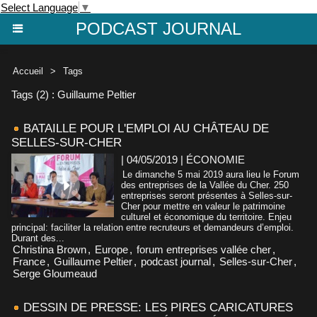
Select Language
▼
PODCAST JOURNAL
Accueil
>
Tags
Tags (2) : Guillaume Peltier
BATAILLE POUR L'EMPLOI AU CHÂTEAU DE
SELLES-SUR-CHER
| 04/05/2019
|
ÉCONOMIE
Le dimanche 5 mai 2019 aura lieu le Forum
des entreprises de la Vallée du Cher. 250
entreprises seront présentes à Selles-sur-
Cher pour mettre en valeur le patrimoine
culturel et économique du territoire. Enjeu
principal: faciliter la relation entre recruteurs et demandeurs d’emploi.
Durant des...
Christina Brown
,
Europe
,
forum entreprises vallée cher
,
France
,
Guillaume Peltier
,
podcast journal
,
Selles-sur-Cher
,
Serge Gloumeaud
DESSIN DE PRESSE: LES PIRES CARICATURES