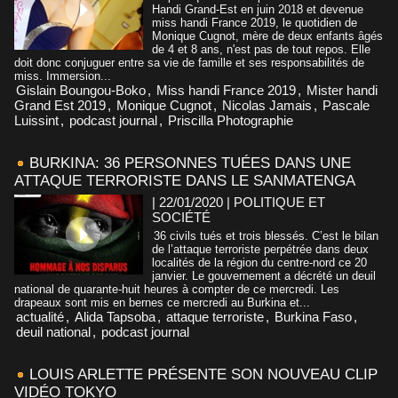
Handi Grand-Est en juin 2018 et devenue
miss handi France 2019, le quotidien de
Monique Cugnot, mère de deux enfants âgés
de 4 et 8 ans, n'est pas de tout repos. Elle
doit donc conjuguer entre sa vie de famille et ses responsabilités de
miss. Immersion...
Gislain Boungou-Boko
,
Miss handi France 2019
,
Mister handi
Grand Est 2019
,
Monique Cugnot
,
Nicolas Jamais
,
Pascale
Luissint
,
podcast journal
,
Priscilla Photographie
BURKINA: 36 PERSONNES TUÉES DANS UNE
ATTAQUE TERRORISTE DANS LE SANMATENGA
| 22/01/2020
|
POLITIQUE ET
SOCIÉTÉ
36 civils tués et trois blessés. C’est le bilan
de l’attaque terroriste perpétrée dans deux
localités de la région du centre-nord ce 20
janvier. Le gouvernement a décrété un deuil
national de quarante-huit heures à compter de ce mercredi. Les
drapeaux sont mis en bernes ce mercredi au Burkina et...
actualité
,
Alida Tapsoba
,
attaque terroriste
,
Burkina Faso
,
deuil national
,
podcast journal
LOUIS ARLETTE PRÉSENTE SON NOUVEAU CLIP
VIDÉO TOKYO