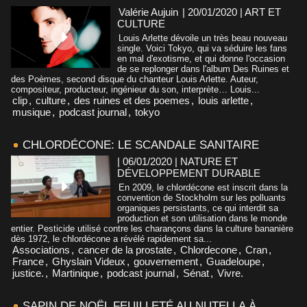
Valérie Aujuin
| 20/01/2020
|
ART ET
CULTURE
Louis Arlette dévoile un très beau nouveau
single. Voici Tokyo, qui va séduire les fans
en mal d'exotisme, et qui donne l'occasion
de se replonger dans l'album Des Ruines et
des Poèmes, second disque du chanteur Louis Arlette. Auteur,
compositeur, producteur, ingénieur du son, interprète… Louis...
clip
,
culture
,
des ruines et des poemes
,
louis arlette
,
musique
,
podcast journal
,
tokyo
CHLORDÉCONE: LE SCANDALE SANITAIRE
| 06/01/2020
|
NATURE ET
DÉVELOPPEMENT DURABLE
En 2009, le chlordécone est inscrit dans la
convention de Stockholm sur les polluants
organiques persistants, ce qui interdit sa
production et son utilisation dans le monde
entier. Pesticide utilisé contre les charançons dans la culture bananière
dès 1972, le chlordécone a révélé rapidement sa...
Associations
,
cancer de la prostate
,
Chlordecone
,
Cran
,
France
,
Ghyslain Videux
,
gouvernement
,
Guadeloupe
,
justice.
,
Martinique
,
podcast journal
,
Sénat
,
Vivre.
SAPIN DE NOËL FEUILLETÉ AU NUTELLA À