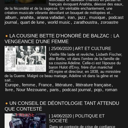
français évoquant Anahita, déesse des eaux,
de la fécondité et de la sagesse. Un véritable enchantement, une
création musicale vibrante dévoilant un bouquet de mélopées et...
album
,
anahita
,
ariana vafadari
,
iran
,
jazz
,
musique
,
podcast
journal
,
quart de lune
,
world music
,
zarathoustra
,
zoroastre
LA COUSINE BETTE D’HONORÉ DE BALZAC : LA
VENGEANCE D'UNE FEMME
| 25/06/2020
|
ART ET CULTURE
Vieille fille laide et revêche, Lisbeth Fischer,
dite Bette, vit dans l'ombre de la famille de
sa cousine Adeline. Celle-ci est l'épouse du
baron Hulot d'Ervy, frère d'un maréchal
d'Empire et directeur, en 1838, au ministère
de la Guerre. Malgré ce beau mariage, Adeline vit dans la gêne et ne
sait...
Europe
,
femme
,
France
,
littérature
,
littérature française
,
livre
,
Nour Mezouane
,
paris
,
podcast journal
,
pojo
,
roman
UN CONSEIL DE DÉONTOLOGIE TANT ATTENDU
QUE CONTESTÉ
| 14/06/2020
|
POLITIQUE ET
SOCIÉTÉ
Dans un contexte de crise de confiance