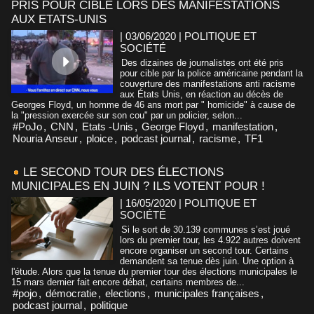
PRIS POUR CIBLE LORS DES MANIFESTATIONS
AUX ETATS-UNIS
| 03/06/2020
|
POLITIQUE ET
SOCIÉTÉ
Des dizaines de journalistes ont été pris
pour cible par la police américaine pendant la
couverture des manifestations anti racisme
aux États Unis, en réaction au décès de
Georges Floyd, un homme de 46 ans mort par " homicide" à cause de
la "pression exercée sur son cou" par un policier, selon...
#PoJo
,
CNN
,
Etats -Unis
,
George Floyd
,
manifestation
,
Nouria Anseur
,
ploice
,
podcast journal
,
racisme
,
TF1
LE SECOND TOUR DES ÉLECTIONS
MUNICIPALES EN JUIN ? ILS VOTENT POUR !
| 16/05/2020
|
POLITIQUE ET
SOCIÉTÉ
Si le sort de 30.139 communes s’est joué
lors du premier tour, les 4.922 autres doivent
encore organiser un second tour. Certains
demandent sa tenue dès juin. Une option à
l'étude. Alors que la tenue du premier tour des élections municipales le
15 mars dernier fait encore débat, certains membres de...
#pojo
,
démocratie
,
elections
,
municipales françaises
,
podcast journal
,
politique