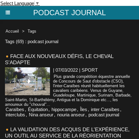
Select Language
▼
PODCAST JOURNAL
Accueil
>
Tags
Tags (69) : podcast journal
FACE AUX NOUVEAUX DÉFIS, LE CHEVAL
S’ADAPTE
| 07/03/2022
|
SPORT
Plus grande compétition équestre annuelle
de Concours de Saut d'obstacle (CSO),
l'inter-Caraïbes réunit habituellement les
cavaliers caribéens. Venus de Guyane,
Guadeloupe, Martinique, Surinam, Barbade,
Saint-Martin, St-Barthélémy, Antigua et la Dominique etc..., les
amoureux du "chouval"...
Caraïbes
,
Équitation
,
hippocampe
,
Îles
,
inter Caraïbes
,
interclubs
,
Nina anseur
,
nouria anseur
,
podcast journal
LA VALIDATION DES ACQUIS DE L’EXPÉRIENCE,
UN OUTIL AU SERVICE DE LA RÉORIENTATION