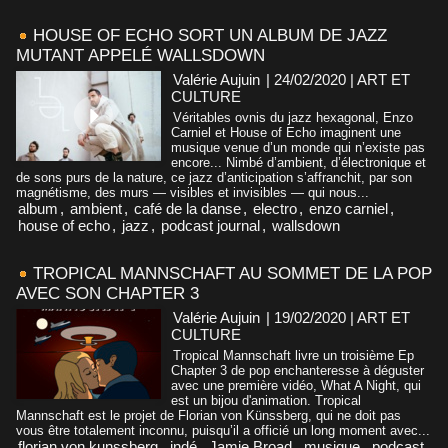
HOUSE OF ECHO SORT UN ALBUM DE JAZZ
MUTANT APPELÉ WALLSDOWN
Valérie Aujuin
| 24/02/2020
|
ART ET
CULTURE
Véritables ovnis du jazz hexagonal, Enzo
Carniel et House of Echo imaginent une
musique venue d’un monde qui n’existe pas
encore... Nimbé d’ambient, d’électronique et
de sons purs de la nature, ce jazz d’anticipation s’affranchit, par son
magnétisme, des murs — visibles et invisibles — qui nous...
album
,
ambient
,
café de la danse
,
electro
,
enzo carniel
,
house of echo
,
jazz
,
podcast journal
,
wallsdown
TROPICAL MANNSCHAFT AU SOMMET DE LA POP
AVEC SON CHAPTER 3
Valérie Aujuin
| 19/02/2020
|
ART ET
CULTURE
Tropical Mannschaft livre un troisième Ep
Chapter 3 de pop enchanteresse à déguster
avec une première vidéo, What A Night, qui
est un bijou d'animation. Tropical
Mannschaft est le projet de Florian von Künssberg, qui ne doit pas
vous être totalement inconnu, puisqu’il a officié un long moment avec...
florian von kunssberg
,
indé
,
Jamie Broad
,
musique
,
podcast