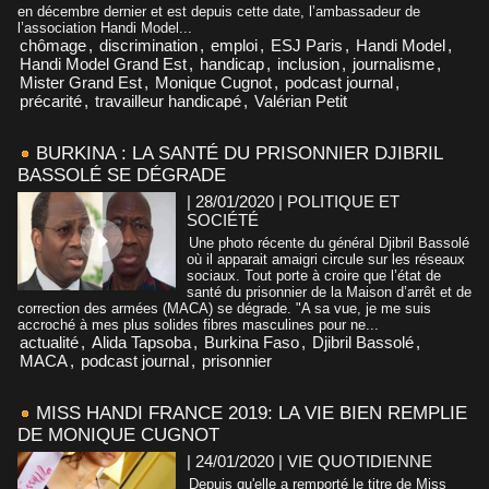
en décembre dernier et est depuis cette date, l’ambassadeur de
l’association Handi Model...
chômage
,
discrimination
,
emploi
,
ESJ Paris
,
Handi Model
,
Handi Model Grand Est
,
handicap
,
inclusion
,
journalisme
,
Mister Grand Est
,
Monique Cugnot
,
podcast journal
,
précarité
,
travailleur handicapé
,
Valérian Petit
BURKINA : LA SANTÉ DU PRISONNIER DJIBRIL
BASSOLÉ SE DÉGRADE
| 28/01/2020
|
POLITIQUE ET
SOCIÉTÉ
Une photo récente du général Djibril Bassolé
où il apparait amaigri circule sur les réseaux
sociaux. Tout porte à croire que l’état de
santé du prisonnier de la Maison d’arrêt et de
correction des armées (MACA) se dégrade. "A sa vue, je me suis
accroché à mes plus solides fibres masculines pour ne...
actualité
,
Alida Tapsoba
,
Burkina Faso
,
Djibril Bassolé
,
MACA
,
podcast journal
,
prisonnier
MISS HANDI FRANCE 2019: LA VIE BIEN REMPLIE
DE MONIQUE CUGNOT
| 24/01/2020
|
VIE QUOTIDIENNE
Depuis qu'elle a remporté le titre de Miss