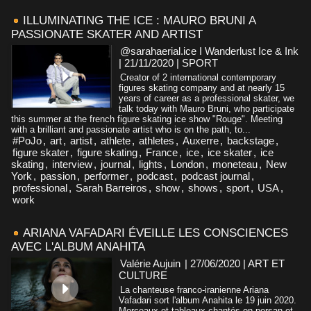
ILLUMINATING THE ICE : MAURO BRUNI A
PASSIONATE SKATER AND ARTIST
@sarahaerial.ice I Wanderlust Ice & Ink
| 21/11/2020
|
SPORT
Creator of 2 international contemporary
figures skating company and at nearly 15
years of career as a professional skater, we
talk today with Mauro Bruni, who participate
this summer at the french figure skating ice show "Rouge". Meeting
with a brilliant and passionate artist who is on the path, to...
#PoJo
,
art
,
artist
,
athlete
,
athletes
,
Auxerre
,
backstage
,
figure skater
,
figure skating
,
France
,
ice
,
ice skater
,
ice
skating
,
interview
,
journal
,
lights
,
London
,
moneteau
,
New
York
,
passion
,
performer
,
podcast
,
podcast journal
,
professional
,
Sarah Barreiros
,
show
,
shows
,
sport
,
USA
,
work
ARIANA VAFADARI ÉVEILLE LES CONSCIENCES
AVEC L'ALBUM ANAHITA
Valérie Aujuin
| 27/06/2020
|
ART ET
CULTURE
La chanteuse franco-iranienne Ariana
Vafadari sort l'album Anahita le 19 juin 2020.
Morceaux et tableaux chantés en persan et