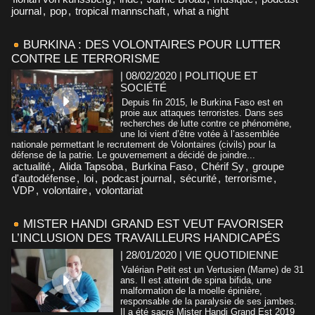
journal
,
pop
,
tropical mannschaft
,
what a night
BURKINA : DES VOLONTAIRES POUR LUTTER
CONTRE LE TERRORISME
| 08/02/2020
|
POLITIQUE ET
SOCIÉTÉ
Depuis fin 2015, le Burkina Faso est en
proie aux attaques terroristes. Dans ses
recherches de lutte contre ce phénomène,
une loi vient d’être votée à l’assemblée
nationale permettant le recrutement de Volontaires (civils) pour la
défense de la patrie. Le gouvernement a décidé de joindre...
actualité
,
Alida Tapsoba
,
Burkina Faso
,
Chérif Sy
,
groupe
d'autodéfense
,
loi
,
podcast journal
,
sécurité
,
terrorisme
,
VDP
,
volontaire
,
volontariat
MISTER HANDI GRAND EST VEUT FAVORISER
L’INCLUSION DES TRAVAILLEURS HANDICAPÉS
| 28/01/2020
|
VIE QUOTIDIENNE
Valérian Petit est un Vertusien (Marne) de 31
ans. Il est atteint de spina bifida, une
malformation de la moelle épinière,
responsable de la paralysie de ses jambes.
Il a été sacré Mister Handi Grand Est 2019