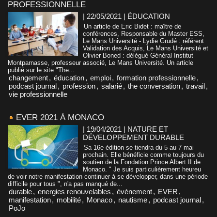
PROFESSIONNELLE
| 22/05/2021
|
ÉDUCATION
Un article de Eric Bidet : maître de
conférences, Responsable du Master ESS,
Le Mans Université - Lydie Grudé : référent
Validation des Acquis, Le Mans Université et
Olivier Boned : délégué Général Institut
Montparnasse, professeur associé, Le Mans Université. Un article
publié sur le site "The...
changement
,
éducation
,
emploi
,
formation professionnelle
,
podcast journal
,
profession
,
salarié
,
the conversation
,
travail
,
vie professionnelle
EVER 2021 À MONACO
| 19/04/2021
|
NATURE ET
DÉVELOPPEMENT DURABLE
Sa 16e édition se tiendra du 5 au 7 mai
prochain. Elle bénéficie comme toujours du
soutien de la Fondation Prince Albert II de
Monaco. " Je suis particulièrement heureu
de voir notre manifestation continuer à se développer, dans une période
difficile pour tous ", n'a pas manqué de...
durable
,
energies renouvelables
,
évènement
,
EVER
,
manifestation
,
mobilité
,
Monaco
,
nautisme
,
podcast journal
,
PoJo