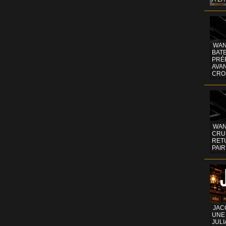
WAN
BATE
PRÉ
AVA
CRO
WAN
CRUI
RETU
PAIR
JAC
UNE
JULI