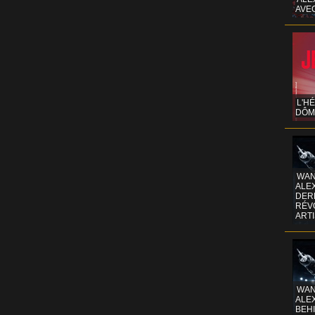
AVE
L'H
DÔM
WAN
ALE
DERR
RÉV
ART
WAN
ALE
BEHI