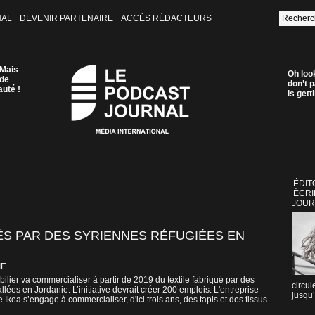
NAL
DEVENIR PARTENAIRE
ACCÈS RÉDACTEURS
 Mais
Oh loo
 de
don’t p
auté !
is get
ÉDIT
ÉCRI
JOUR
ÉS PAR DES SYRIENNES RÉFUGIÉES EN
IE
lier va commercialiser à partir de 2019 du textile fabriqué par des
circul
llées en Jordanie. L’initiative devrait créer 200 emplois. L'entreprise
jusqu’
kea s’engage à commercialiser, d'ici trois ans, des tapis et des tissus