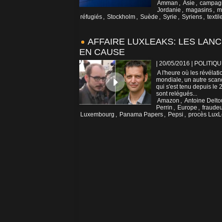
Amman
,
Asie
,
campag
Jordanie
,
magasins
,
m
réfugiés
,
Stockholm
,
Suède
,
Syrie
,
Syriens
,
textil
AFFAIRE LUXLEAKS: LES LAN
EN CAUSE
| 20/05/2016
|
POLITIQU
A l'heure où les révéla
mondiale, un autre scan
qui s'est tenu depuis le
sont relégués...
Amazon
,
Antoine Delto
Perrin
,
Europe
,
fraude
Luxembourg
,
Panama Papers
,
Pepsi
,
procès Lux