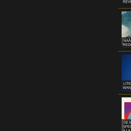
REV
NAÂ
REG
LITI
WAN
DE 
SPE
À LA