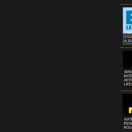
EGO
ALB
WAN
BATE
ART
LIFE
NAT
REN
ROU