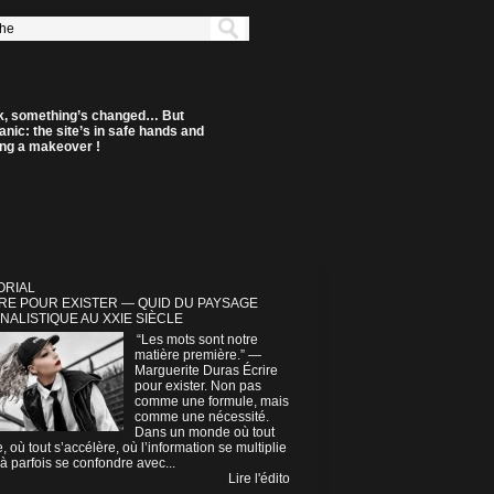
k, something’s changed… But
anic: the site’s in safe hands and
ting a makeover !
ORIAL
RE POUR EXISTER — QUID DU PAYSAGE
NALISTIQUE AU XXIE SIÈCLE
“Les mots sont notre
matière première.” —
Marguerite Duras Écrire
pour exister. Non pas
comme une formule, mais
comme une nécessité.
Dans un monde où tout
e, où tout s’accélère, où l’information se multiplie
à parfois se confondre avec...
Lire l'édito