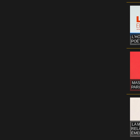
L'H
POÉT
MAS
PARI
LA 
REL
ÉMER