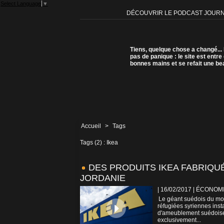
Select Language
▼
DÉCOUVRIR LE PODCAST JOUR
Tiens, quelque chose a changé...
pas de panique : le site est entre
bonnes mains et se refait une be
Accueil
>
Tags
Tags (2) : Ikea
DES PRODUITS IKEA FABRIQU
JORDANIE
| 16/02/2017
|
ÉCONOM
Le géant suédois du mobi
réfugiées syriennes insta
d'ameublement suédoise I
exclusivement...