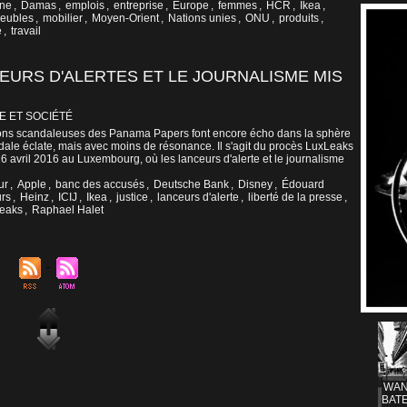
ne
,
Damas
,
emplois
,
entreprise
,
Europe
,
femmes
,
HCR
,
Ikea
,
eubles
,
mobilier
,
Moyen-Orient
,
Nations unies
,
ONU
,
produits
,
e
,
travail
CEURS D'ALERTES ET LE JOURNALISME MIS
E ET SOCIÉTÉ
tions scandaleuses des Panama Papers font encore écho dans la sphère
dale éclate, mais avec moins de résonance. Il s'agit du procès LuxLeaks
 26 avril 2016 au Luxembourg, où les lanceurs d'alerte et le journalisme
ur
,
Apple
,
banc des accusés
,
Deutsche Bank
,
Disney
,
Édouard
urs
,
Heinz
,
ICIJ
,
Ikea
,
justice
,
lanceurs d'alerte
,
liberté de la presse
,
Leaks
,
Raphael Halet
WAN
BATE