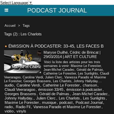
Select Language
▼
PODCAST JOURNAL
Accueil
>
Tags
Tags (2) : Les Charlots
ÉMISSION À PODCASTER: 33-45, LES FACES B
Maryse Duilhé, Cédric de Brincat |
29/03/2014
|
ART ET CULTURE
Voici la liste des artistes pour les trois
semaines à venir: Maxime Le Forestier,
Jean-Michel Caradec, Gérald de Palmas,
Catherine Le Forestier, Les Sunlights, Claudi
Veeraragoo, Caroline Verdi, Julien Clerc, Vanessa Paradis et Maxime
Le Forestier, Georges Brassens, Les Charlots, Johnny Hallyday....
audio
,
Caroline Verdi
,
Catherine Le Forestier
,
chanson
,
Claudi Veeraragoo
,
émission 33/45
,
émission à podcaster
,
Georges Brassens
,
Gérald de Palmas
,
Jean-Michel Caradec
,
Johnny Hallyday.
,
Julien Clerc
,
Les Charlots
,
Les Sunlights
,
Maxime Le Forestier
,
musique
,
podcast
,
Podcast Journal
,
radio
,
Radio Fil
,
Vanessa Paradis et Maxime Le Forestier
,
vidéo
,
vinyls