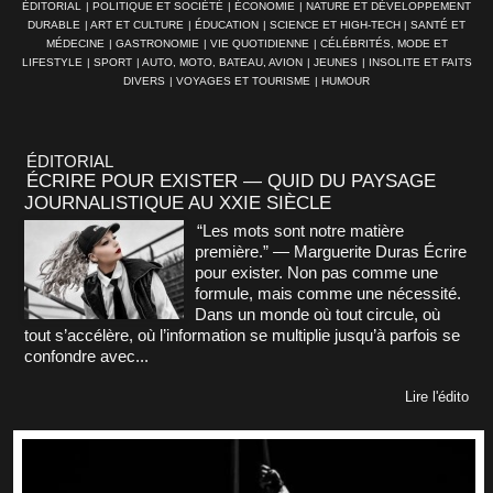
ÉDITORIAL
|
POLITIQUE ET SOCIÉTÉ
|
ÉCONOMIE
|
NATURE ET DÉVELOPPEMENT
DURABLE
|
ART ET CULTURE
|
ÉDUCATION
|
SCIENCE ET HIGH-TECH
|
SANTÉ ET
MÉDECINE
|
GASTRONOMIE
|
VIE QUOTIDIENNE
|
CÉLÉBRITÉS, MODE ET
LIFESTYLE
|
SPORT
|
AUTO, MOTO, BATEAU, AVION
|
JEUNES
|
INSOLITE ET FAITS
DIVERS
|
VOYAGES ET TOURISME
|
HUMOUR
ÉDITORIAL
ÉCRIRE POUR EXISTER — QUID DU PAYSAGE
JOURNALISTIQUE AU XXIE SIÈCLE
“Les mots sont notre matière
première.” — Marguerite Duras Écrire
pour exister. Non pas comme une
formule, mais comme une nécessité.
Dans un monde où tout circule, où
tout s’accélère, où l’information se multiplie jusqu’à parfois se
confondre avec...
Lire l'édito