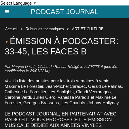
Select Language
▼
PODCAST JOURNAL
Accueil
>
Rubriques thématiques
>
ART ET CULTURE
ÉMISSION À PODCASTER:
33-45, LES FACES B
Par Maryse Duilhé, Cédric de Brincat Rédigé le 29/03/2014 (dernière
modification le 29/03/2014)
Voici la liste des artistes pour les trois semaines à venir:
Maxime Le Forestier, Jean-Michel Caradec, Gérald de Palmas,
Catherine Le Forestier, Les Sunlights, Claudi Veeraragoo,
Caroline Verdi, Julien Clerc, Vanessa Paradis et Maxime Le
Forestier, Georges Brassens, Les Charlots, Johnny Hallyday.
LE PODCAST JOURNAL, EN PARTENARIAT AVEC
RADIO FIL, VOUS PROPOSE CETTE ÉMISSION
MUSICALE DÉDIÉE AUX ANNÉES VINYLES