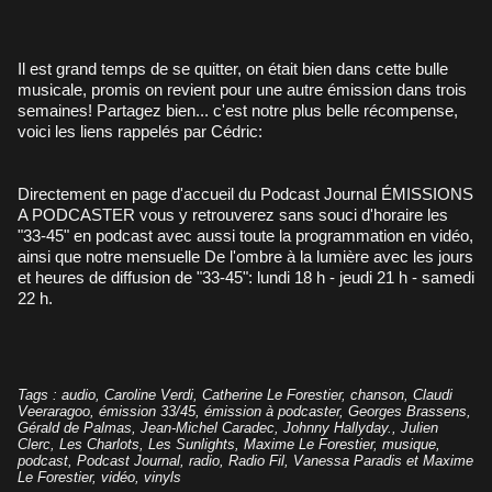
Il est grand temps de se quitter, on était bien dans cette bulle
musicale, promis on revient pour une autre émission dans trois
semaines! Partagez bien... c'est notre plus belle récompense,
voici les liens rappelés par Cédric:
Directement en page d'accueil du Podcast Journal
ÉMISSIONS
A PODCASTER
vous y retrouverez sans souci d'horaire les
"33-45" en podcast avec aussi toute la programmation en vidéo,
ainsi que notre mensuelle
De l'ombre à la lumière
avec les jours
et heures de diffusion de "33-45": lundi 18 h - jeudi 21 h - samedi
22 h.
Tags
:
audio
,
Caroline Verdi
,
Catherine Le Forestier
,
chanson
,
Claudi
Veeraragoo
,
émission 33/45
,
émission à podcaster
,
Georges Brassens
,
Gérald de Palmas
,
Jean-Michel Caradec
,
Johnny Hallyday.
,
Julien
Clerc
,
Les Charlots
,
Les Sunlights
,
Maxime Le Forestier
,
musique
,
podcast
,
Podcast Journal
,
radio
,
Radio Fil
,
Vanessa Paradis et Maxime
Le Forestier
,
vidéo
,
vinyls