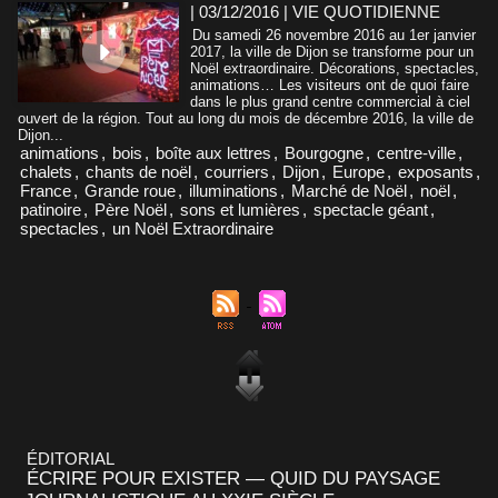
| 03/12/2016
|
VIE QUOTIDIENNE
Du samedi 26 novembre 2016 au 1er janvier
2017, la ville de Dijon se transforme pour un
Noël extraordinaire. Décorations, spectacles,
animations… Les visiteurs ont de quoi faire
dans le plus grand centre commercial à ciel
ouvert de la région. Tout au long du mois de décembre 2016, la ville de
Dijon...
animations
,
bois
,
boîte aux lettres
,
Bourgogne
,
centre-ville
,
chalets
,
chants de noël
,
courriers
,
Dijon
,
Europe
,
exposants
,
France
,
Grande roue
,
illuminations
,
Marché de Noël
,
noël
,
patinoire
,
Père Noël
,
sons et lumières
,
spectacle géant
,
spectacles
,
un Noël Extraordinaire
ÉDITORIAL
ÉCRIRE POUR EXISTER — QUID DU PAYSAGE