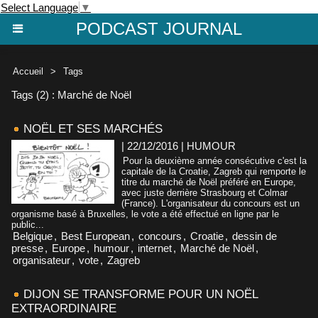
Select Language
▼
PODCAST JOURNAL
Accueil
>
Tags
Tags (2) : Marché de Noël
NOËL ET SES MARCHÉS
| 22/12/2016
|
HUMOUR
Pour la deuxième année consécutive c'est la
capitale de la Croatie, Zagreb qui remporte le
titre du marché de Noël préféré en Europe,
avec juste derrière Strasbourg et Colmar
(France). L'organisateur du concours est un
organisme basé à Bruxelles, le vote a été effectué en ligne par le
public...
Belgique
,
Best European
,
concours
,
Croatie
,
dessin de
presse
,
Europe
,
humour
,
internet
,
Marché de Noël
,
organisateur
,
vote
,
Zagreb
DIJON SE TRANSFORME POUR UN NOËL
EXTRAORDINAIRE