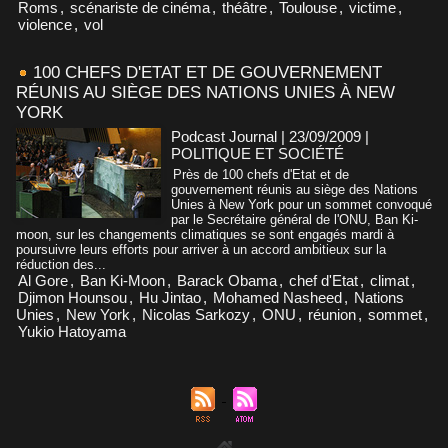
Roms
,
scénariste de cinéma
,
théâtre
,
Toulouse
,
victime
,
violence
,
vol
100 CHEFS D'ETAT ET DE GOUVERNEMENT
RÉUNIS AU SIÈGE DES NATIONS UNIES À NEW
YORK
Podcast Journal | 23/09/2009
|
POLITIQUE ET SOCIÉTÉ
Près de 100 chefs d'Etat et de
gouvernement réunis au siège des Nations
Unies à New York pour un sommet convoqué
par le Secrétaire général de l'ONU, Ban Ki-
moon, sur les changements climatiques se sont engagés mardi à
poursuivre leurs efforts pour arriver à un accord ambitieux sur la
réduction des...
Al Gore
,
Ban Ki-Moon
,
Barack Obama
,
chef d'Etat
,
climat
,
Djimon Hounsou
,
Hu Jintao
,
Mohamed Nasheed
,
Nations
Unies
,
New York
,
Nicolas Sarkozy
,
ONU
,
réunion
,
sommet
,
Yukio Hatoyama