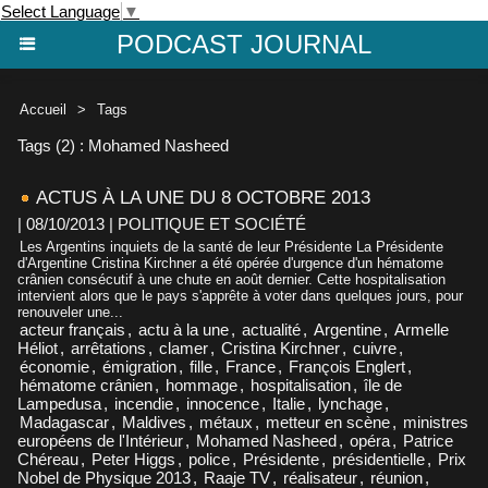
Select Language
▼
PODCAST JOURNAL
Accueil
>
Tags
Tags (2) : Mohamed Nasheed
ACTUS À LA UNE DU 8 OCTOBRE 2013
| 08/10/2013
|
POLITIQUE ET SOCIÉTÉ
Les Argentins inquiets de la santé de leur Présidente La Présidente
d'Argentine Cristina Kirchner a été opérée d'urgence d'un hématome
crânien consécutif à une chute en août dernier. Cette hospitalisation
intervient alors que le pays s'apprête à voter dans quelques jours, pour
renouveler une...
acteur français
,
actu à la une
,
actualité
,
Argentine
,
Armelle
Héliot
,
arrêtations
,
clamer
,
Cristina Kirchner
,
cuivre
,
économie
,
émigration
,
fille
,
France
,
François Englert
,
hématome crânien
,
hommage
,
hospitalisation
,
île de
Lampedusa
,
incendie
,
innocence
,
Italie
,
lynchage
,
Madagascar
,
Maldives
,
métaux
,
metteur en scène
,
ministres
européens de l'Intérieur
,
Mohamed Nasheed
,
opéra
,
Patrice
Chéreau
,
Peter Higgs
,
police
,
Présidente
,
présidentielle
,
Prix
Nobel de Physique 2013
,
Raaje TV
,
réalisateur
,
réunion
,