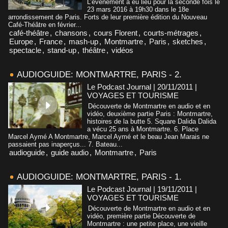
L’événement a eu lieu pour la seconde fois le
23 mars 2016 à 19h30 dans le 18e
arrondissement de Paris. Forts de leur première édition du Nouveau
Café-Théâtre en février...
café-théâtre
,
chansons
,
cours Florent
,
courts-métrages
,
Europe
,
France
,
mash-up
,
Montmartre
,
Paris
,
sketches
,
spectacle
,
stand-up
,
théâtre
,
vidéos
AUDIOGUIDE: MONTMARTRE, PARIS - 2.
Le Podcast Journal | 20/11/2011
|
VOYAGES ET TOURISME
Découverte de Montmartre en audio et en
vidéo, deuxième partie Paris : Montmartre,
histoires de la butte 5. Square Dalida Dalida
a vécu 25 ans à Montmartre. 6. Place
Marcel Aymé A Montmartre, Marcel Aymé et le beau Jean Marais ne
passaient pas inaperçus... 7. Bateau...
audioguide
,
guide audio
,
Montmartre
,
Paris
AUDIOGUIDE: MONTMARTRE, PARIS - 1.
Le Podcast Journal | 19/11/2011
|
VOYAGES ET TOURISME
Découverte de Montmartre en audio et en
vidéo, première partie Découverte de
Montmartre : une petite place, une vieille