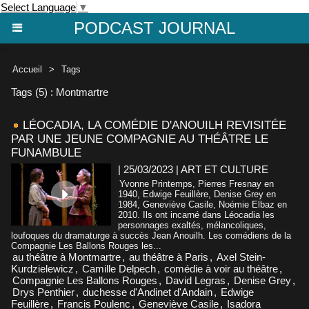
Select Language
▼
PODCAST JOURNAL
Accueil
>
Tags
Tags (5) : Montmartre
LÉOCADIA, LA COMÉDIE D'ANOUILH REVISITÉE
PAR UNE JEUNE COMPAGNIE AU THÉÂTRE LE
FUNAMBULE
| 25/03/2023
|
ART ET CULTURE
Yvonne Printemps, Pierres Fresnay en
1940, Edwige Feuillère, Denise Grey en
1984, Geneviève Casile, Noémie Elbaz en
2010. Ils ont incarné dans Léocadia les
personnages exaltés, mélancoliques,
loufoques du dramaturge à succès Jean Anouilh. Les comédiens de la
Compagnie Les Ballons Rouges les...
au théâtre à Montmartre
,
au théâtre à Paris
,
Axel Stein-
Kurdzielewicz
,
Camille Delpech
,
comédie à voir au théâtre
,
Compagnie Les Ballons Rouges
,
David Legras
,
Denise Grey
,
Drys Penthier
,
duchesse d'Andinet d'Andain
,
Edwige
Feuillère
,
Francis Poulenc
,
Geneviève Casile
,
Isadora