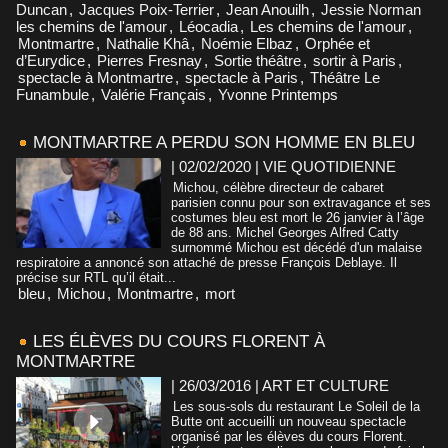
Duncan
,
Jacques Poix-Terrier
,
Jean Anouilh
,
Jessie Norman
les chemins de l'amour
,
Léocadia
,
Les chemins de l'amour
,
Montmartre
,
Nathalie Khâ
,
Noémie Elbaz
,
Orphée et
d’Eurydice
,
Pierres Fresnay
,
Sortie théâtre
,
sortir à Paris
,
spectacle à Montmartre
,
spectacle à Paris
,
Théâtre Le
Funambule
,
Valérie Français
,
Yvonne Printemps
MONTMARTRE A PERDU SON HOMME EN BLEU
| 02/02/2020
|
VIE QUOTIDIENNE
Michou, célèbre directeur de cabaret
parisien connu pour son extravagance et ses
costumes bleu est mort le 26 janvier à l’âge
de 88 ans. Michel Georges Alfred Catty
surnommé Michou est décédé d'un malaise
respiratoire a annoncé son attaché de presse François Deblaye. Il
précise sur RTL qu’il était...
bleu
,
Michou
,
Montmartre
,
mort
LES ÉLÈVES DU COURS FLORENT À
MONTMARTRE
| 26/03/2016
|
ART ET CULTURE
Les sous-sols du restaurant Le Soleil de la
Butte ont accueilli un nouveau spectacle
organisé par les élèves du cours Florent.