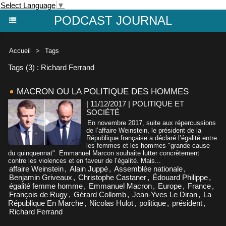
Select Language
▼
PODCAST JOURNAL
Accueil
>
Tags
Tags (3) : Richard Ferrand
MACRON OU LA POLITIQUE DES HOMMES
| 11/12/2017
|
POLITIQUE ET
SOCIÉTÉ
En novembre 2017, suite aux répercussions
de l’affaire Weinstein, le président de la
République française a déclaré l’égalité entre
les femmes et les hommes "grande cause
du quinquennat". Emmanuel Marcon souhaite lutter concrètement
contre les violences et en faveur de l’égalité. Mais...
affaire Weinstein
,
Alain Juppé
,
Assemblée nationale
,
Benjamin Griveaux
,
Christophe Castaner
,
Édouard Philippe
,
égalité femme homme
,
Emmanuel Macron
,
Europe
,
France
,
François de Rugy
,
Gérard Collomb
,
Jean-Yves Le Diran
,
La
République En Marche
,
Nicolas Hulot
,
politique
,
président
,
Richard Ferrand