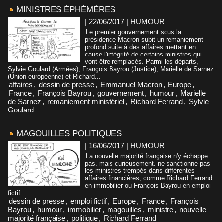
MINISTRES ÉPHÉMÈRES
| 22/06/2017
|
HUMOUR
Le premier gouvernement sous la
présidence Macron subit un remaniement
profond suite à des affaires mettant en
cause l'intégrité de certains ministres qui
vont être remplacés. Parmi les départs,
Sylvie Goulard (Armées), François Bayrou (Justice), Marielle de Sarnez
(Union européenne) et Richard...
affaires
,
dessin de presse
,
Emmanuel Macron
,
Europe
,
France
,
François Bayrou
,
gouvernement
,
humour
,
Marielle
de Sarnez
,
remaniement ministériel
,
Richard Ferrand
,
Sylvie
Goulard
MAGOUILLES POLITIQUES
| 16/06/2017
|
HUMOUR
La nouvelle majorité française n'y échappe
pas, mais curieusement, ne sanctionne pas
les ministres trempés dans différentes
affaires financières, comme Richard Ferrand
en immobilier ou François Bayrou en emploi
fictif.
dessin de presse
,
emploi fictif
,
Europe
,
France
,
François
Bayrou
,
humour
,
immobilier
,
magouilles
,
ministre
,
nouvelle
majorité française
,
politique
,
Richard Ferrand