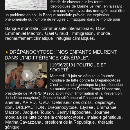
décidé de chasser sur les terres
idéologiques de Marine Le Pen, en laissant
croire que vivre avec des immigrés peut être
un problème en soi, la Banque mondiale prévoit une explosion
phénoménale du nombre de réfugiés climatiques dans le monde pour
la...
Banque mondiale
,
communauté internationale
,
Daw
,
Emmanuel Macron
,
Gaël Giraud
,
immigration
,
monde
,
réchauffement climatique
,
réfugiés climatiques.
DRÉPANOCYTOSE :"NOS ENFANTS MEURENT
DANS L'INDIFFÉRENCE GÉNÉRALE".
| 19/06/2019
|
POLITIQUE ET
SOCIÉTÉ
Mercredi 19 juin se déroule la Journée
mondiale de lutte contre la Drépanocytose.
C’est la maladie génétique la plus répandue
au monde et en France. Jenny Hippocrate,
présidente de l'APIPD (Association Pour l'Information et la Prévention
de la Drépanocytose) dénonce l'indifférence et l'inaction du...
anémie
,
APIPD
,
CVO
,
Défenseur des droits
,
dépistage
,
don
,
DREPACTION
,
Drépanocytose
,
Elysée
,
Emmanuel
Macron
,
Jacques Toubon
,
Jenny Hippocrate
,
Journée
mondiale de lutte contre la drépanocytose
,
maladie génétique
,
Marina Cavazzana
,
président de la République
,
thérapie
génique