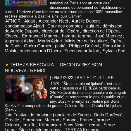
national de Paris sont au cœur des
discussions du personnel de l'établissement
public. L'arrivée d'une femme au sein d'une direction 100% masculine
est très attendue à Bastille ainsi qu'à Garnier.
AFNOR
,
Ajdari
,
Alexander Neef
,
Aurélie Dupont
,
condamnation Ajdari
,
Cour des comptes
,
culture
,
démission
de Aurélie Dupont
,
directeur de l'Opéra
,
direction de l'Opéra
,
Elysée
,
Emmanuel Macron
,
homme-femme
,
José Martinez
,
jugement Ajdari
,
Martin Ajdari
,
Ministère de la culture
,
Opéra
de Paris
,
Opéra Garnier
,
parité
,
Philippe Béléval
,
Rima Abdul
Malak
,
successeur à l'Opéra
,
Successeur Adjari
,
Sylvain Fort
TEREZA KESOVIJA... DÉCOUVREZ SON
NOUVEAU REMIX
| 09/01/2023
|
ART ET CULTURE
1978 - “Što je ostalo od ljubavi” c'est avec
cette chanson que TEREZA participera au
24e Festival de musique populaire de Zagreb
(Croatie) et remportera le prix du public et du
jury. 2023 – le remix est réalisé par Boris
Đurđević le compositeur du groupe Colonia. Što Je Ostalo Od Ljubavi
(Remix...
24e Festival de musique populaire de Zagreb
,
Boris Đurđević
,
Croatie
,
Emmanuel Macron
,
Europe
,
France
,
groupe
Colonia
,
Ima Te
,
Kilimandjaro Sans Neige
,
remix
,
Serge
Lama
,
Što je ostalo od ljubavi
,
TEREZA Kesovija