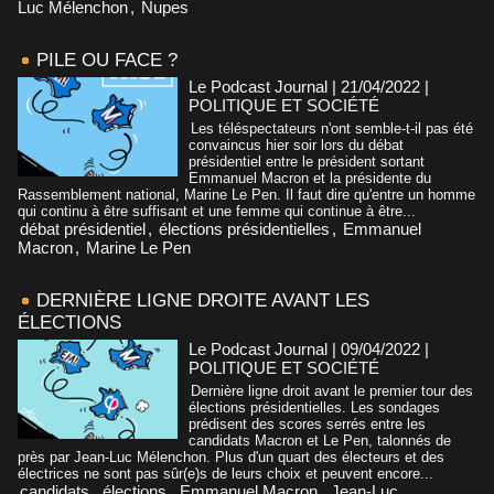
Luc Mélenchon
,
Nupes
PILE OU FACE ?
Le Podcast Journal | 21/04/2022
|
POLITIQUE ET SOCIÉTÉ
Les téléspectateurs n'ont semble-t-il pas été
convaincus hier soir lors du débat
présidentiel entre le président sortant
Emmanuel Macron et la présidente du
Rassemblement national, Marine Le Pen. Il faut dire qu'entre un homme
qui continu à être suffisant et une femme qui continue à être...
débat présidentiel
,
élections présidentielles
,
Emmanuel
Macron
,
Marine Le Pen
DERNIÈRE LIGNE DROITE AVANT LES
ÉLECTIONS
Le Podcast Journal | 09/04/2022
|
POLITIQUE ET SOCIÉTÉ
Dernière ligne droit avant le premier tour des
élections présidentielles. Les sondages
prédisent des scores serrés entre les
candidats Macron et Le Pen, talonnés de
près par Jean-Luc Mélenchon. Plus d'un quart des électeurs et des
électrices ne sont pas sûr(e)s de leurs choix et peuvent encore...
candidats
,
élections
,
Emmanuel Macron
,
Jean-Luc