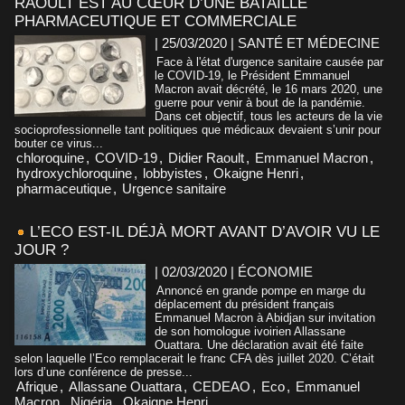
RAOULT EST AU CŒUR D’UNE BATAILLE
PHARMACEUTIQUE ET COMMERCIALE
| 25/03/2020
|
SANTÉ ET MÉDECINE
Face à l'état d'urgence sanitaire causée par
le COVID-19, le Président Emmanuel
Macron avait décrété, le 16 mars 2020, une
guerre pour venir à bout de la pandémie.
Dans cet objectif, tous les acteurs de la vie
socioprofessionnelle tant politiques que médicaux devaient s’unir pour
bouter ce virus...
chloroquine
,
COVID-19
,
Didier Raoult
,
Emmanuel Macron
,
hydroxychloroquine
,
lobbyistes
,
Okaigne Henri
,
pharmaceutique
,
Urgence sanitaire
L’ECO EST-IL DÉJÀ MORT AVANT D’AVOIR VU LE
JOUR ?
| 02/03/2020
|
ÉCONOMIE
Annoncé en grande pompe en marge du
déplacement du président français
Emmanuel Macron à Abidjan sur invitation
de son homologue ivoirien Allassane
Ouattara. Une déclaration avait été faite
selon laquelle l’Eco remplacerait le franc CFA dès juillet 2020. C’était
lors d’une conférence de presse...
Afrique
,
Allassane Ouattara
,
CEDEAO
,
Eco
,
Emmanuel
Macron
,
Nigéria
,
Okaigne Henri