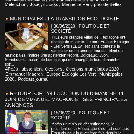
Mélenchon
,
Jocelyn Josso
,
Marine Le Pen
,
présidentielles
MUNICIPALES : LA TRANSITION ÉCOLOGISTE
| 30/06/2020
|
POLITIQUE ET
SOCIÉTÉ
Plusieurs grandes villes de l’Hexagone ont
changé de majorité. Le parti Europe Ecologie
- Les Verts (EELV) est sans conteste le
vainqueur de ce second tour des élections
municipales, malgré une abstention record. Bordeaux, Lyon,
Strasbourg… autant de bastions qui ont changé de bord dimanche
soir...
#PoJo
,
abstention
,
élections
,
élections municipales 2020
,
Emmanuel Macron
,
Europe Ecologie Les Vert
,
Municipales
2020
,
Podcast journal
RETOUR SUR L'ALLOCUTION DU DIMANCHE 14
JUIN D'EMMANUEL MACRON ET SES PRINCIPALES
ANNONCES
| 15/06/2020
|
POLITIQUE ET
SOCIÉTÉ
Après un mois de déconfinement, le
président de la République s’est adressé aux
Français pour la quatrième fois depuis le