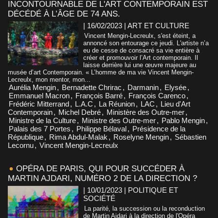
INCONTOURNABLE DE L'ART CONTEMPORAIN EST
DÉCÉDÉ À L’ÂGE DE 74 ANS.
| 16/02/2023
|
ART ET CULTURE
Vincent Mengin-Lecreulx, s'est éteint, a
annoncé son entourage ce jeudi. L'artiste n’a
eu de cesse de consacré sa vie entière à
créer et promouvoir l’Art contemporain. Il
laisse derrière lui une œuvre majeure au
musée d’art Contemporain. « L’homme de ma vie Vincent Mengin-
Lecreulx, mon mentor, mon...
Aurélia Mengin
,
Bernadette Chrirac
,
Darmanin
,
Elysée
,
Emmanuel Macron
,
François Barré
,
François Carenco
,
Frédéric Mitterrand
,
L.A.C
,
La Réunion
,
LAC
,
Lieu d'Art
Contemporain
,
Michel Debré
,
Ministère des Outre-mer
,
Ministre de la Culture
,
Ministre des Outre-mer
,
Pablo Mengin
,
Palais des 7 Portes
,
Philippe Bélaval
,
Présidence de la
République
,
Rima Abdul-Malak
,
Roselyne Mengin
,
Sébastien
Lecornu
,
Vincent Mengin-Lecreulx
OPÉRA DE PARIS, QUI POUR SUCCÉDER À
MARTIN AJDARI, NUMÉRO 2 DE LA DIRECTION ?
| 10/01/2023
|
POLITIQUE ET
SOCIÉTÉ
La parité, la succession ou la reconduction
de Martin Ajdari à la direction de l'Opéra