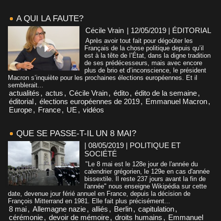
A QUI LA FAUTE?
Cécile Vrain
| 12/05/2019
|
ÉDITORIAL
Après avoir tout fait pour dégoûter les
Français de la chose politique depuis qu’il
est à la tête de l’État, dans la digne tradition
de ses prédécesseurs, mais avec encore
plus de brio et d’inconscience, le président
Macron s’inquiète pour les prochaines élections européennes. Et il
semblerait...
actualités
,
actus
,
Cécile Vrain
,
édito
,
édito de la semaine
,
éditorial
,
élections européennes de 2019
,
Emmanuel Macron
,
Europe
,
France
,
UE
,
vidéos
QUE SE PASSE-T-IL UN 8 MAI?
| 08/05/2019
|
POLITIQUE ET
SOCIÉTÉ
"Le 8 mai est le 128e jour de l'année du
calendrier grégorien, le 129e en cas d'année
bissextile. Il reste 237 jours avant la fin de
l'année" nous enseigne Wikipédia sur cette
date, devenue jour férié annuel en France, depuis la décision de
François Mitterrand en 1981. Elle fait plus précisément...
8 mai
,
Allemagne nazie
,
alliés
,
Berlin
,
capitulation
,
cérémonie
,
devoir de mémoire
,
droits humains
,
Emmanuel