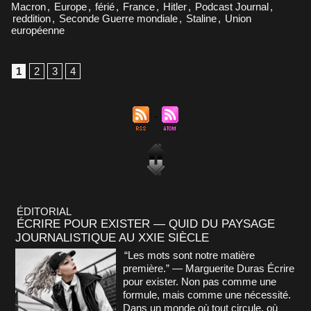
Macron
,
Europe
,
férié
,
France
,
Hitler
,
Podcast Journal
,
reddition
,
Seconde Guerre mondiale
,
Staline
,
Union
européenne
1
2
3
4
ÉDITORIAL
ÉCRIRE POUR EXISTER — QUID DU PAYSAGE
JOURNALISTIQUE AU XXIE SIÈCLE
“Les mots sont notre matière
première.” — Marguerite Duras Écrire
pour exister. Non pas comme une
formule, mais comme une nécessité.
Dans un monde où tout circule, où