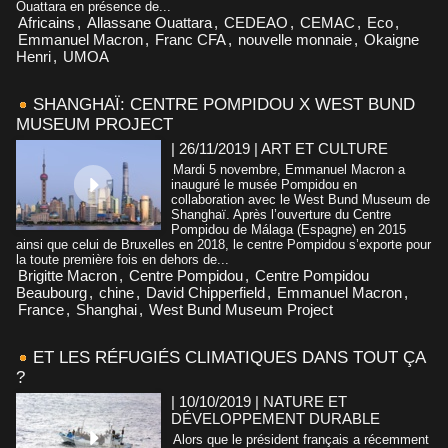
Ouattara en présence de...
Africains
,
Allassane Ouattara
,
CEDEAO
,
CEMAC
,
Eco
,
Emmanuel Macron
,
Franc CFA
,
nouvelle monnaie
,
Okaigne
Henri
,
UMOA
SHANGHAÏ: CENTRE POMPIDOU X WEST BUND
MUSEUM PROJECT
| 26/11/2019
|
ART ET CULTURE
Mardi 5 novembre, Emmanuel Macron a
inauguré le musée Pompidou en
collaboration avec le West Bund Museum de
Shanghaï. Après l’ouverture du Centre
Pompidou de Málaga (Espagne) en 2015
ainsi que celui de Bruxelles en 2018, le centre Pompidou s’exporte pour
la toute première fois en dehors de...
Brigitte Macron
,
Centre Pompidou
,
Centre Pompidou
Beaubourg
,
chine
,
David Chipperfield
,
Emmanuel Macron
,
France
,
Shanghai
,
West Bund Museum Project
ET LES RÉFUGIÉS CLIMATIQUES DANS TOUT ÇA
?
| 10/10/2019
|
NATURE ET
DÉVELOPPEMENT DURABLE
Alors que le président français a récemment