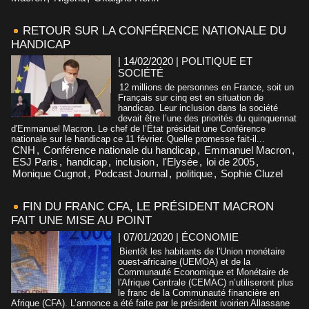
RETOUR SUR LA CONFÉRENCE NATIONALE DU
HANDICAP
| 14/02/2020
|
POLITIQUE ET
SOCIÉTÉ
12 millions de personnes en France, soit un
Français sur cinq est en situation de
handicap. Leur inclusion dans la société
devait être l’une des priorités du quinquennat
d'Emmanuel Macron. Le chef de l’État présidait une Conférence
nationale sur le handicap ce 11 février. Quelle promesse fait-il...
CNH
,
Conférence nationale du handicap
,
Emmanuel Macron
,
ESJ Paris
,
handicap
,
inclusion
,
l'Elysée
,
loi de 2005
,
Monique Cugnot
,
Podcast Journal
,
politique
,
Sophie Cluzel
FIN DU FRANC CFA, LE PRÉSIDENT MACRON
FAIT UNE MISE AU POINT
| 07/01/2020
|
ÉCONOMIE
Bientôt les habitants de l'Union monétaire
ouest-africaine (UEMOA) et de la
Communauté Economique et Monétaire de
l'Afrique Centrale (CEMAC) n’utiliseront plus
le franc de la Communauté financière en
Afrique (CFA). L’annonce a été faite par le président ivoirien Allassane