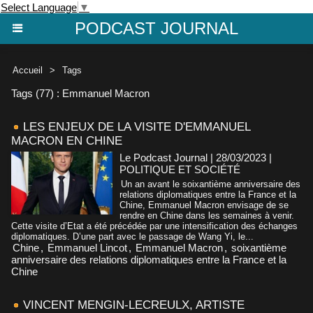
Select Language
▼
PODCAST JOURNAL
Accueil
>
Tags
Tags (77) : Emmanuel Macron
LES ENJEUX DE LA VISITE D'EMMANUEL
MACRON EN CHINE
Le Podcast Journal | 28/03/2023
|
POLITIQUE ET SOCIÉTÉ
Un an avant le soixantième anniversaire des
relations diplomatiques entre la France et la
Chine, Emmanuel Macron envisage de se
rendre en Chine dans les semaines à venir.
Cette visite d’Etat a été précédée par une intensification des échanges
diplomatiques. D’une part avec le passage de Wang Yi, le...
Chine
,
Emmanuel Lincot
,
Emmanuel Macron
,
soixantième
anniversaire des relations diplomatiques entre la France et la
Chine
VINCENT MENGIN-LECREULX, ARTISTE