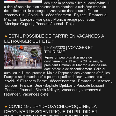
début de la pandémie liée au coronavirus. Il
a débuté son allocution solennelle en abordant la troisième étape du
déconfinement, le passage en zone verte dans toute la France...
coronavirus
,
Covid-19
,
déconfinement
,
Elysée
,
Emmanuel
Macron
,
Europe
,
Français
,
Monica rédige pour vous
,
Monique Cugnot
,
Podcast Journal
,
Pojo
EST-IL POSSIBLE DE PARTIR EN VACANCES À
L'ÉTRANGER CET ÉTÉ ?
| 20/05/2020
|
VOYAGES ET
TOURISME
Après un peu plus d'un mois de
confinement, le 13 avril à 20 heures, le
président Emmanuel Macron a donné une
date officielle de déconfinement. Celle-ci
aura lieu le 11 mai prochain. Mais à l'approche des vacances d'été, les
Français se demandent s'ils pourront profiter de leurs vacances à...
covid-19 Elisabeth Borne
,
déconfinement
,
Emmanuel Macron
,
Europe
,
France
,
Jean-Baptiste Djebbari
,
Pascale Luissint
,
Podcast Journal
,
Sibeth Ndiaye
,
vacances
,
vacances à
l'étranger
,
vacances d'été
COVID-19 : L’HYDROXYCHLOROQUINE, LA
DÉCOUVERTE SCIENTIFIQUE DU PR. DIDIER