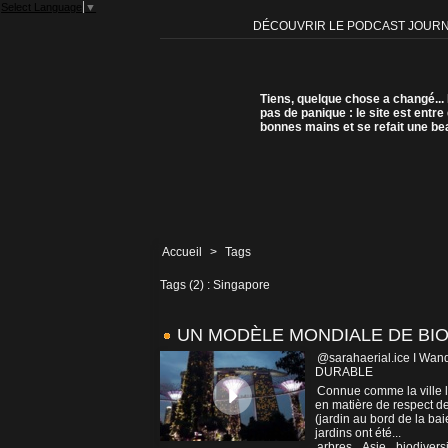
Select Language
▼
DÉCOUVRIR LE PODCAST JOUR
Tiens, quelque chose a changé...
pas de panique : le site est entre
bonnes mains et se refait une be
Accueil
>
Tags
Tags (2) : Singapore
UN MODÈLE MONDIALE DE BIO
@sarahaerial.ice I Wand
DURABLE
Connue comme la ville l
en matière de respect d
(jardin au bord de la ba
jardins ont été...
arbres
,
Asie
,
biodivers