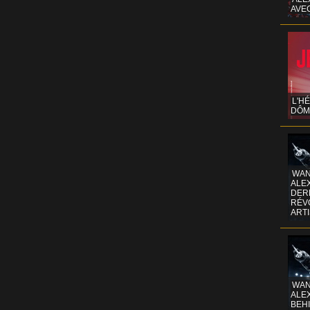
AVE
L'H
DÔM
WAN
ALE
DERR
RÉV
ART
WAN
ALE
BEHI