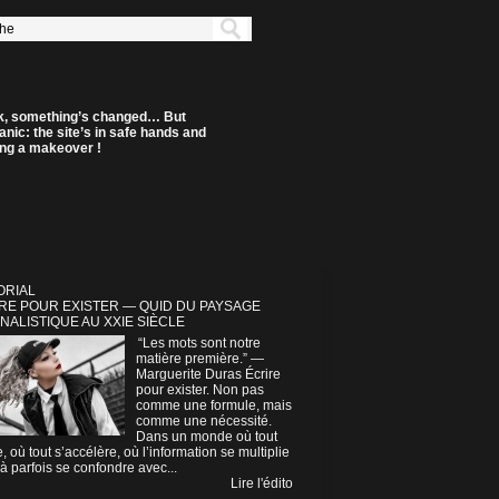
k, something’s changed… But
anic: the site’s in safe hands and
ting a makeover !
ORIAL
RE POUR EXISTER — QUID DU PAYSAGE
NALISTIQUE AU XXIE SIÈCLE
“Les mots sont notre
matière première.” —
Marguerite Duras Écrire
pour exister. Non pas
comme une formule, mais
comme une nécessité.
Dans un monde où tout
e, où tout s’accélère, où l’information se multiplie
à parfois se confondre avec...
Lire l'édito