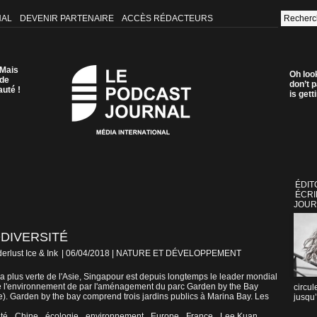
NAL
DEVENIR PARTENAIRE
ACCÈS RÉDACTEURS
 Mais
Oh loo
 de
don’t p
auté !
is get
ÉDIT
ÉCRI
JOUR
DIVERSITÉ
erlust Ice & Ink
| 06/04/2018
|
NATURE ET DÉVELOPPEMENT
a plus verte de l'Asie, Singapour est depuis longtemps le leader mondial
e l'environnement de par l'aménagement du parc Garden by the Bay
circul
ie). Garden by the bay comprend trois jardins publics à Marina Bay. Les
jusqu’
ité
,
Chine
,
écologie
,
environnement
,
Europe
,
France
,
Lee Kuan