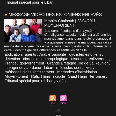
Tribunal spécial pour le Liban
MESSAGE VIDÉO DES ESTONIENS ENLEVÉS
Ibrahim Chalhoub | 23/04/2011
|
MOYEN-ORIENT
Les caractéristiques d’un système
d’intelligence rappelant celui qui a détenu les
marines américains dans le Golfe persique il
y a quelques années ne manquent pas de se
manifester aux yeux des experts aussi bien que du public informé dans
cette vidéo malgré des différences essentielles dans le...
abdication
,
agents
,
Arabie Saoudite
,
cyclistes estoniens
,
détention
,
dimension anthropologique
,
discours
,
enlèvement
,
France
,
gouvernement
,
Grande Bretagne
,
Ile de La Réunion
,
intelligence
,
Jordanie
,
Liban
,
méthodes coercitives
,
méthodes d’assujettissement
,
méthodes d’intimidation
,
Moyen-Orient
,
Rafic Hariri
,
ridicule
,
Saad Hariri
,
terroriser
,
Tribunal spécial pour le Liban
,
vidéo