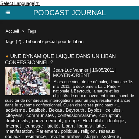
Select Language
▼
PODCAST JOURNAL
Accueil
>
Tags
Tags (2) : Tribunal spécial pour le Liban
UNE DYNAMIQUE LAÏQUE DANS UN LIBAN
CONFESSIONNEL ?
Jean-Luc Vannier | 16/05/2011
|
MOYEN-ORIENT
Alors que vient de se dérouler, dimanche 15
mai 2011, la deuxième « Laïc Pride »
nationale à Beyrouth, la nature et les
objectifs de ce « mouvement » continuent de
susciter de nombreuses interrogations pour un pays résolument ancré
dans le système confessionnel. Qu’en disent ses principaux «...
activisme
,
Baalbek
,
Bekaa
,
Beyrouth
,
Byblos
,
cellules
,
citoyens
,
communistes
,
confessionnalisme
,
corruption
,
droits civils
,
gouvernement
,
groupe
,
Hezbollah
,
idéologie
,
Internet
,
jeunesse
,
laïcité
,
Liban
,
libanais
,
lutte
,
manifestation
,
Parlement
,
politique
,
religion
,
réseaux
sociaux
,
résistance
,
révoltes arabes
,
slogan
,
système
,