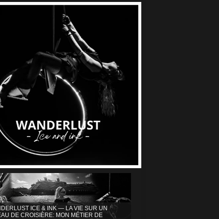
DERLUST ICE & INK — LA VIE SUR UN
AU DE CROISIÈRE: MON MÉTIER DE