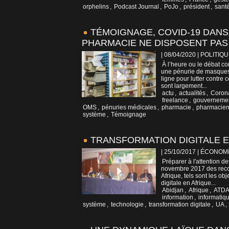
orphelins
,
Podcast Journal
,
PoJo
,
président
,
sant
TÉMOIGNAGE, COVID-19 DANS 
PHARMACIE NE DISPOSENT PA
| 08/04/2020
|
POLITIQU
À l’heure ou le débat co
une pénurie de masques 
ligne pour lutter contre 
sont largement...
actu
,
actualités
,
Coron
freelance
,
gouverneme
OMS
,
pénuries médicales
,
pharmacie
,
pharmacie
système
,
Témoignage
TRANSFORMATION DIGITALE E
| 25/10/2017
|
ÉCONOM
Préparer à l'attention 
novembre 2017 des recom
Afrique, tels sont les ob
digitale en Afrique...
Abidjan
,
Afrique
,
ATDA
information
,
informatiq
système
,
technologie
,
transformation digitale
,
UA
,