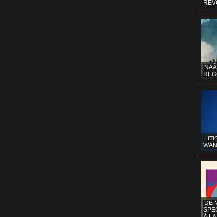
REV
NAÂ
REG
LITI
WAN
DE 
SPE
À LA