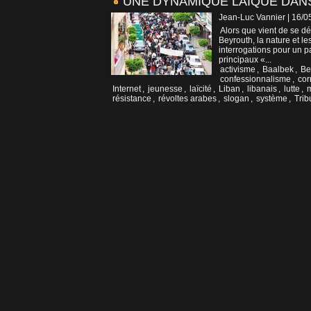
UNE DYNAMIQUE LAÏQUE DANS
Jean-Luc Vannier | 16/0
Alors que vient de se d
Beyrouth, la nature et l
interrogations pour un 
principaux «...
activisme
,
Baalbek
,
Be
confessionnalisme
,
cor
Internet
,
jeunesse
,
laïcité
,
Liban
,
libanais
,
lutte
,
m
résistance
,
révoltes arabes
,
slogan
,
système
,
Trib