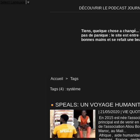
Select Language
▼
DÉCOUVRIR LE PODCAST JOUR
Tiens, quelque chose a changé...
pas de panique : le site est entre
bonnes mains et se refait une be
Accueil
>
Tags
Tags (4) : système
SPEALS: UN VOYAGE HUMANIT
| 21/05/2020
|
VIE QUOT
En 2015 est née l'associ
principal est de venir e
de l'association Aliou B
Maroc, au Mali...
Afrique
,
aide humanitai
femmes
,
France
,
geste