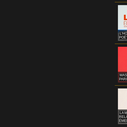
L'H
POÉT
MAS
PARI
LA 
REL
ÉMER