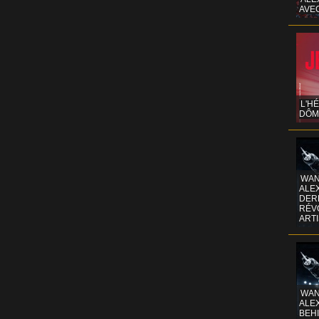
AVE
L'H
DÔM
WAN
ALE
DERR
RÉV
ART
WAN
ALE
BEHI