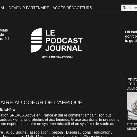
NAL
DEVENIR PARTENAIRE
ACCÈS RÉDACTEURS
 Mais
Oh loo
 de
don’t p
auté !
is get
ÉDIT
ÉCRI
JOUR
AIRE AU COEUR DE L'AFRIQUE
IDIENNE
ation SPEALS. Active en France et sur le continent africain, son but
n aide aux enfants orphelins et aux femmes. Grâce aux dons, le président
ouné espère construire un système éducatif et un système de santé au
circul
jusqu’
re
,
Aliou Bouné
,
association
,
besoin
,
Diéoura
,
dons
,
éducation
,
,
humanitaire
,
Mali
,
Maroc
,
nécessité
,
objectif
,
Olesya Arsenieva
,