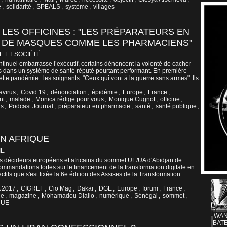
é
,
solidarité
,
SPEALS
,
système
,
villages
LES OFFICINES : "LES PRÉPARATEURS EN
S DE MASQUES COMME LES PHARMACIENS"
E ET SOCIÉTÉ
ntinuel embarrasse l’exécutif, certains dénoncent la volonté de cacher
dans un système de santé réputé pourtant performant. En première
cette pandémie : les soignants. "Ceux qui vont à la guerre sans armes". Ils
avirus
,
Covid 19
,
dénonciation
,
épidémie
,
Europe
,
France
,
nt
,
malade
,
Monica rédige pour vous
,
Monique Cugnot
,
officine
,
ns
,
Podcast Journal
,
préparateur en pharmacie
,
santé
,
santé publique
,
N AFRIQUE
IE
des décideurs européens et africains du sommet UE/UA d'Abidjan de
mandations fortes sur le financement de la transformation digitale en
jectifs que s'est fixée la 6e édition des Assises de la Transformation
 2017
,
CIGREF
,
Cio Mag
,
Dakar
,
DGE
,
Europe
,
forum
,
France
,
ue
,
magazine
,
Mohamadou Diallo
,
numérique
,
Sénégal
,
sommet
,
UE
WAN
BATE