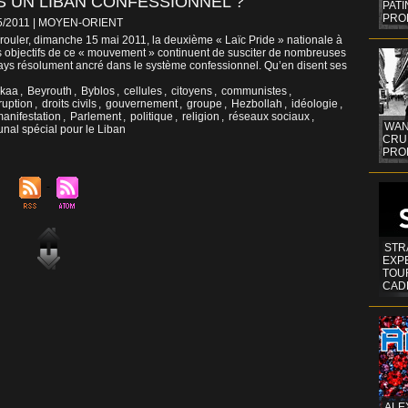
 UN LIBAN CONFESSIONNEL ?
PAT
PRO
5/2011
|
MOYEN-ORIENT
érouler, dimanche 15 mai 2011, la deuxième « Laïc Pride » nationale à
es objectifs de ce « mouvement » continuent de susciter de nombreuses
pays résolument ancré dans le système confessionnel. Qu’en disent ses
kaa
,
Beyrouth
,
Byblos
,
cellules
,
citoyens
,
communistes
,
ruption
,
droits civils
,
gouvernement
,
groupe
,
Hezbollah
,
idéologie
,
anifestation
,
Parlement
,
politique
,
religion
,
réseaux sociaux
,
WAN
unal spécial pour le Liban
CRUI
PROF
STR
EXP
TOUR
CAD
ALE