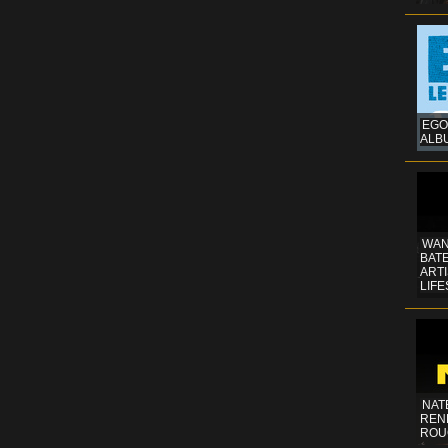
EGO
ALB
WAN
BATE
ART
LIFE
NAT
REN
ROU