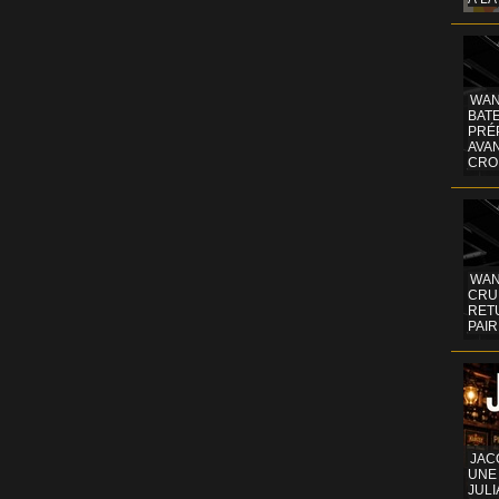
WAN
BATE
PRÉ
AVA
CRO
WAN
CRUI
RETU
PAIR
JAC
UNE
JULI