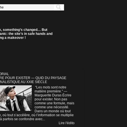
k, something’s changed… But
anic: the site’s in safe hands and
ting a makeover !
ORIAL
RE POUR EXISTER — QUID DU PAYSAGE
NALISTIQUE AU XXIE SIÈCLE
“Les mots sont notre
matière première.” —
Marguerite Duras Écrire
pour exister. Non pas
comme une formule, mais
comme une nécessité.
Dans un monde où tout
e, où tout s’accélère, où l’information se multiplie
à parfois se confondre avec...
Lire l'édito