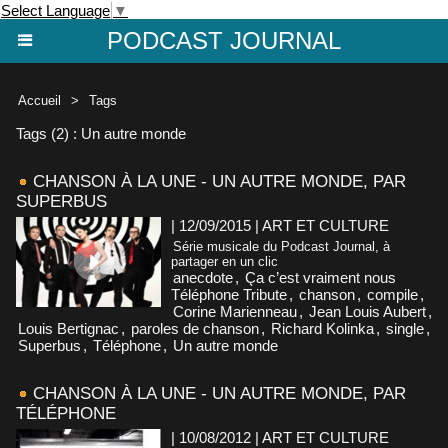
Select Language
▼
PODCAST JOURNAL
Accueil
>
Tags
Tags (2) : Un autre monde
CHANSON À LA UNE - UN AUTRE MONDE, PAR
SUPERBUS
| 12/09/2015
|
ART ET CULTURE
Série musicale du Podcast Journal, à
partager en un clic
anecdote
,
Ça c’est vraiment nous
Téléphone Tribute
,
chanson
,
compile
,
Corine Marienneau
,
Jean Louis Aubert
,
Louis Bertignac
,
paroles de chanson
,
Richard Kolinka
,
single
,
Superbus
,
Téléphone
,
Un autre monde
CHANSON À LA UNE - UN AUTRE MONDE, PAR
TÉLÉPHONE
| 10/08/2012
|
ART ET CULTURE