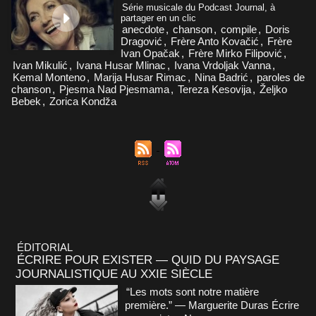
Série musicale du Podcast Journal, à
partager en un clic
anecdote
,
chanson
,
compile
,
Doris
Dragović
,
Frère Anto Kovačić
,
Frère
Ivan Opačak
,
Frère Mirko Filipović
,
Ivan Mikulić
,
Ivana Husar Mlinac
,
Ivana Vrdoljak Vanna
,
Kemal Monteno
,
Marija Husar Rimac
,
Nina Badrić
,
paroles de
chanson
,
Pjesma Nad Pjesmama
,
Tereza Kesovija
,
Željko
Bebek
,
Zorica Kondža
ÉDITORIAL
ÉCRIRE POUR EXISTER — QUID DU PAYSAGE
JOURNALISTIQUE AU XXIE SIÈCLE
“Les mots sont notre matière
première.” — Marguerite Duras Écrire