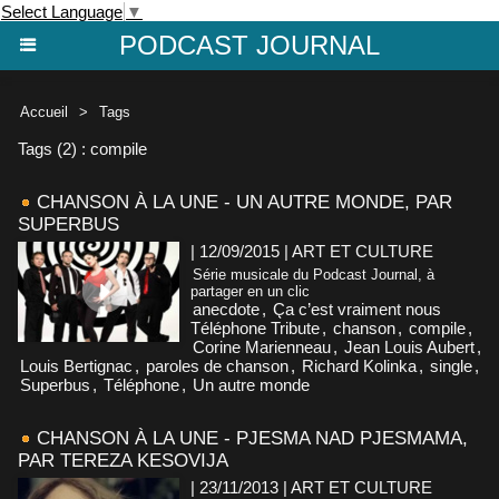
Select Language
▼
PODCAST JOURNAL
Accueil
>
Tags
Tags (2) : compile
CHANSON À LA UNE - UN AUTRE MONDE, PAR
SUPERBUS
| 12/09/2015
|
ART ET CULTURE
Série musicale du Podcast Journal, à
partager en un clic
anecdote
,
Ça c’est vraiment nous
Téléphone Tribute
,
chanson
,
compile
,
Corine Marienneau
,
Jean Louis Aubert
,
Louis Bertignac
,
paroles de chanson
,
Richard Kolinka
,
single
,
Superbus
,
Téléphone
,
Un autre monde
CHANSON À LA UNE - PJESMA NAD PJESMAMA,
PAR TEREZA KESOVIJA
| 23/11/2013
|
ART ET CULTURE