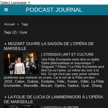
Select Language
▼
PODCAST JOURNAL
Accueil
>
Tags
Tags (2) : Uyar
MOZART OUVRE LA SAISON DE L'OPÉRA DE
MARSEILLE
| 27/09/2019
|
ART ET CULTURE
Une Flûte Enchantée entre rêve et réalité.
Opéra philosophique et maçonnique ?
Singspiel ? Féerie ? La Flûte Enchantée peut
être l'un ou l'autre, ou même les trois à la
fois. Ce qui n'est pas sans poser certains
problèmes aux metteurs en scene. Car le ton de la Flûte est bien...
2019
,
Caton
,
Dubois
,
Estèphe
,
Félix
,
Foster
,
Gillet
,
La Flûte
Enchantée
,
Marseille
,
Mozart
,
Opéra
,
Sadoul
,
Uyar
,
Zhang
LA FOLIE DE LUCIA DI LAMMERMOOR À L'OPÉRA
DE MARSEILLE
| 10/02/2014
|
EUROPE