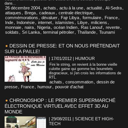
dans...
26 décembre 2004
,
achats
,
actu à la une
,
actualité
,
Al-Sedra
,
attaques
,
Brega
,
cadeaux
,
centrale électrique
,
commémorations
,
dévaluer
,
Fajr Libya
,
formulaire
,
France
,
Inde
,
Indonésie
,
internet
,
islamistes
,
Libye
,
miliciens
,
monnaie
,
naira
,
Nigeria
,
océan Indien
,
Ras Lanouf
,
revente
,
soldats
,
Sri Lanka
,
terminal pétrolier
,
Thaïlande
,
Tsunami
DESSIN DE PRESSE: ET ON NOUS PRÉTENDAIT
SUR LA PAILLE!
| 17/01/2012
|
HUMOUR
Fini le string, on revient à la bonne vieille
culotte gaine qui gomme les bourrelets
disgracieux, si j'en crois les informations de
RTL.
achats
,
consommation
,
dessin de
presse
,
France
,
humour
,
pouvoir d'achat
CHRONOSHOP : LE PREMIER SUPERMARCHÉ
ÉLECTRONIQUE VIRTUEL AVEC EFFET 3D AU
MONDE
| 29/08/2011
|
SCIENCE ET HIGH-
TECH