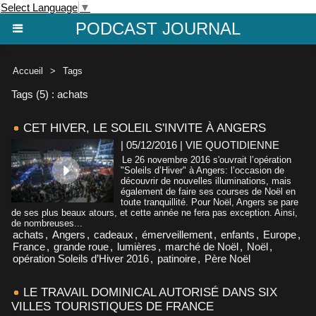
Select Language
▼
PODCAST JOURNAL
Accueil
>
Tags
Tags (5) : achats
CET HIVER, LE SOLEIL S'INVITE À ANGERS
| 05/12/2016
|
VIE QUOTIDIENNE
Le 26 novembre 2016 s'ouvrait l’opération
"Soleils d’Hiver" à Angers: l’occasion de
découvrir de nouvelles illuminations, mais
également de faire ses courses de Noël en
toute tranquillité. Pour Noël, Angers se pare
de ses plus beaux atours, et cette année ne fera pas exception. Ainsi,
de nombreuses...
achats
,
Angers
,
cadeaux
,
émerveillement
,
enfants
,
Europe
,
France
,
grande roue
,
lumières
,
marché de Noël
,
Noël
,
opération Soleils d’Hiver 2016
,
patinoire
,
Père Noël
LE TRAVAIL DOMINICAL AUTORISÉ DANS SIX
VILLES TOURISTIQUES DE FRANCE