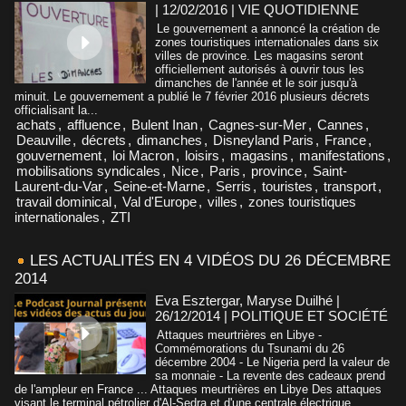
| 12/02/2016
|
VIE QUOTIDIENNE
Le gouvernement a annoncé la création de
zones touristiques internationales dans six
villes de province. Les magasins seront
officiellement autorisés à ouvrir tous les
dimanches de l'année et le soir jusqu'à
minuit. Le gouvernement a publié le 7 février 2016 plusieurs décrets
officialisant la...
achats
,
affluence
,
Bulent Inan
,
Cagnes-sur-Mer
,
Cannes
,
Deauville
,
décrets
,
dimanches
,
Disneyland Paris
,
France
,
gouvernement
,
loi Macron
,
loisirs
,
magasins
,
manifestations
,
mobilisations syndicales
,
Nice
,
Paris
,
province
,
Saint-
Laurent-du-Var
,
Seine-et-Marne
,
Serris
,
touristes
,
transport
,
travail dominical
,
Val d'Europe
,
villes
,
zones touristiques
internationales
,
ZTI
LES ACTUALITÉS EN 4 VIDÉOS DU 26 DÉCEMBRE
2014
Eva Esztergar, Maryse Duilhé |
26/12/2014
|
POLITIQUE ET SOCIÉTÉ
Attaques meurtrières en Libye -
Commémorations du Tsunami du 26
décembre 2004 - Le Nigeria perd la valeur de
sa monnaie - La revente des cadeaux prend
de l'ampleur en France ... Attaques meurtrières en Libye Des attaques
visant le terminal pétrolier d'Al-Sedra et d'une centrale électrique