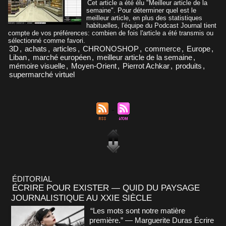
Cet article a été élu "Meilleur article de la
semaine". Pour déterminer quel est le
meilleur article, en plus des statistiques
habituelles, l'équipe du Podcast Journal tient
compte de vos préférences: combien de fois l'article a été transmis ou
sélectionné comme favori.
3D
,
achats
,
articles
,
CHRONOSHOP
,
commerce
,
Europe
,
Liban
,
marché européen
,
meilleur article de la semaine
,
mémoire visuelle
,
Moyen-Orient
,
Pierrot Achkar
,
produits
,
supermarché virtuel
ÉDITORIAL
ÉCRIRE POUR EXISTER — QUID DU PAYSAGE
JOURNALISTIQUE AU XXIE SIÈCLE
“Les mots sont notre matière
première.” — Marguerite Duras Écrire