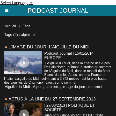
Select Language
▼
PODCAST JOURNAL
Accueil
>
Tags
Tags (2) : alpiniste
L'IMAGE DU JOUR: L'AIGUILLE DU MIDI
Podcast Journal | 15/01/2014
|
EUROPE
L'Aiguille du Midi, dans la chaîne des Alpes
Des alpinistes, quittant la station du sommet
de l'Aiguille du Midi, dans le massif du Mont
Blanc, dans les Alpes, entre la France et
l'Italie. L'aiguille du Midi, culminant à 3 842 mètres, est la plus haute
des aiguilles de Chamonix, avec, sur le sommet...
Aiguille du Midi
,
Alpes
,
alpiniste
,
image du jour
,
sommet
ACTUS À LA UNE DU 27 SEPTEMBRE 2013
| 27/09/2013
|
POLITIQUE ET
SOCIÉTÉ
Aujourd'hui dans les actus: ONU: texte