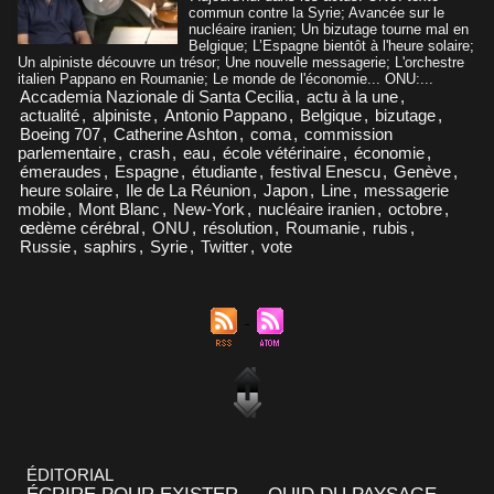
commun contre la Syrie; Avancée sur le
nucléaire iranien; Un bizutage tourne mal en
Belgique; L’Espagne bientôt à l'heure solaire;
Un alpiniste découvre un trésor; Une nouvelle messagerie; L'orchestre
italien Pappano en Roumanie; Le monde de l'économie... ONU:...
Accademia Nazionale di Santa Cecilia
,
actu à la une
,
actualité
,
alpiniste
,
Antonio Pappano
,
Belgique
,
bizutage
,
Boeing 707
,
Catherine Ashton
,
coma
,
commission
parlementaire
,
crash
,
eau
,
école vétérinaire
,
économie
,
émeraudes
,
Espagne
,
étudiante
,
festival Enescu
,
Genève
,
heure solaire
,
Ile de La Réunion
,
Japon
,
Line
,
messagerie
mobile
,
Mont Blanc
,
New-York
,
nucléaire iranien
,
octobre
,
œdème cérébral
,
ONU
,
résolution
,
Roumanie
,
rubis
,
Russie
,
saphirs
,
Syrie
,
Twitter
,
vote
ÉDITORIAL