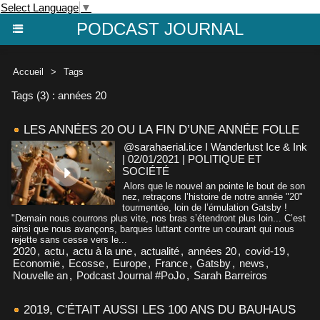
Select Language
▼
PODCAST JOURNAL
Accueil
>
Tags
Tags (3) : années 20
LES ANNÉES 20 OU LA FIN D’UNE ANNÉE FOLLE
@sarahaerial.ice I Wanderlust Ice & Ink
| 02/01/2021
|
POLITIQUE ET
SOCIÉTÉ
Alors que le nouvel an pointe le bout de son
nez, retraçons l’histoire de notre année "20"
tourmentée, loin de l’émulation Gatsby !
"Demain nous courrons plus vite, nos bras s’étendront plus loin... C’est
ainsi que nous avançons, barques luttant contre un courant qui nous
rejette sans cesse vers le...
2020
,
actu
,
actu à la une
,
actualité
,
années 20
,
covid-19
,
Economie
,
Ecosse
,
Europe
,
France
,
Gatsby
,
news
,
Nouvelle an
,
Podcast Journal #PoJo
,
Sarah Barreiros
2019, C'ÉTAIT AUSSI LES 100 ANS DU BAUHAUS