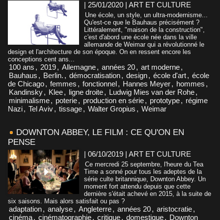
| 25/01/2020
|
ART ET CULTURE
Une école, un style, un ultra-modernisme...
Qu'est-ce que le Bauhaus précisément ?
Littéralement, "maison de la construction",
c'est d'abord une école née dans la ville
allemande de Weimar qui a révolutionné le
design et l'architecture de son époque. On en ressent encore les
conceptions cent ans...
100 ans
,
2019
,
Allemagne
,
années 20
,
art moderne
,
Bauhaus
,
Berlin.
,
démocratisation
,
design
,
école d'art
,
école
de Chicago
,
femmes
,
fonctionnel
,
Hannes Meyer
,
hommes
,
Kandinsky
,
Klee
,
ligne droite
,
Ludwig Mies van der Rohe
,
minimalisme
,
poterie
,
production en série
,
prototype
,
régime
Nazi
,
Tel Aviv
,
tissage
,
Walter Gropius
,
Weimar
DOWNTON ABBEY, LE FILM : CE QU'ON EN
PENSE
| 06/10/2019
|
ART ET CULTURE
Ce mercredi 25 septembre, l'heure du Tea
Time a sonné pour tous les adeptes de la
série culte britannique, Downton Abbey. Un
moment fort attendu depuis que cette
dernière s'était achevé en 2015, à la suite de
six saisons. Mais alors satisfait ou pas ?
adaptation
,
analyse
,
Angleterre
,
années 20
,
aristocratie
,
cinéma
,
cinématographie
,
critique
,
domestique
,
Downton