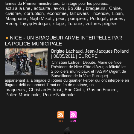
larmes du Premier ministre turc; Un stage pour les peureux...
actu à la une
,
actualité
,
avion
,
Bo Xilai
,
braqueurs
,
Chine
,
civisme
,
corruption
,
économie
,
fait divers
,
incendie
,
Liban
,
Marignane
,
Najib Mikati
,
peur
,
pompiers
,
Portugal
,
procès
,
Recep Tayyip Erdogan
,
stage
,
Turquie
,
voitures piégées
NICE - UN BRAQUEUR ARME INTERPELLE PAR
LA POLICE MUNICIPALE
Brigitte Lachaud, Jean-Jacques Rolland
| 08/05/2011
|
EUROPE
Christian Estrosi, Député, Maire de Nice,
Président de Nice Côte d’Azur, a félicité les
2 policiers municipaux et l’ASVP (Agent de
Surveillance de la Voie Publique)
appartenant à la brigade d’îlotiers du quartier Ferber qui ont interpellé en
flagrant délit ce samedi 7 mai en fin de matinée, un...
braqueurs
,
Christian Estrosi
,
Eric Ciotti
,
Gaston Franco
,
Police Municipale
,
Police Nationale