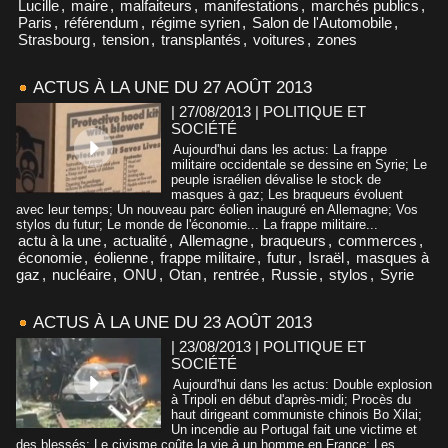
Lucille
,
maire
,
malfaiteurs
,
manifestations
,
marchés publics
,
Paris
,
référendum
,
régime syrien
,
Salon de l'Automobile
,
Strasbourg
,
tension
,
transplantés
,
voitures
,
zones
ACTUS À LA UNE DU 27 AOÛT 2013
| 27/08/2013
|
POLITIQUE ET
SOCIÉTÉ
Aujourd'hui dans les actus: La frappe
militaire occidentale se dessine en Syrie; Le
peuple israélien dévalise le stock de
masques à gaz; Les braqueurs évoluent
avec leur temps; Un nouveau parc éolien inauguré en Allemagne; Vos
stylos du futur; Le monde de l'économie... La frappe militaire...
actu à la une
,
actualité
,
Allemagne
,
braqueurs
,
commerces
,
économie
,
éolienne
,
frappe militaire
,
futur
,
Israël
,
masques à
gaz
,
nucléaire
,
ONU
,
Otan
,
rentrée
,
Russie
,
stylos
,
Syrie
ACTUS À LA UNE DU 23 AOÛT 2013
| 23/08/2013
|
POLITIQUE ET
SOCIÉTÉ
Aujourd'hui dans les actus: Double explosion
à Tripoli en début d'après-midi; Procès du
haut dirigeant communiste chinois Bo Xilai;
Un incendie au Portugal fait une victime et
des blessés; Le civisme coûte la vie à un homme en France; Les