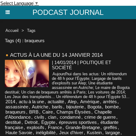
Select Language
▼
PODCAST JOURNAL
Accueil
>
Tags
Tags (4) : braqueurs
ACTUS À LA UNE DU 14 JANVIER 2014
| 14/01/2014
|
POLITIQUE ET
SOCIÉTÉ
Aujourd'hui dans les actus: Un référendum
de 48 h pour l’Égypte; Largage de barils
d'explosifs sur Alep; Une étudiante
assassinée en Autriche; Le maire de Bogota
destitué; Un clan de braqueurs arrêtés à Paris; Les voitures de 2014;
Les Jeux des transplantés... Un référendum de 48 h pour l’Égypte 53...
2014
,
actu à la une
,
actualité
,
Alep
,
Amérique
,
arrêtés
,
assassinée
,
Autriche
,
barils
,
bijouterie
,
Bogota
,
bombe
,
braqueurs
,
BRB
,
Caire
,
Champs Élysées
,
Chapelle
d'Abondance
,
civils
,
clan
,
condamné
,
crime de guerre
,
destitué
,
Detroit
,
Égypte
,
épreuves sportives
,
étudiante
française
,
explosifs
,
France
,
Grande-Bretagne
,
greffés
,
Haute Savoie
,
inéligibilité
,
Jeux d'hiver
,
Kustein
,
largage
,