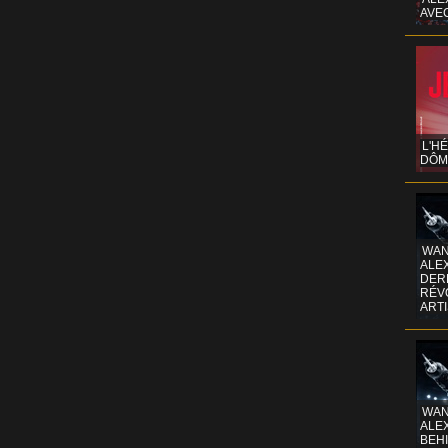
AVE
L'H
DÔM
WAN
ALE
DERR
RÉV
ART
WAN
ALE
BEHI