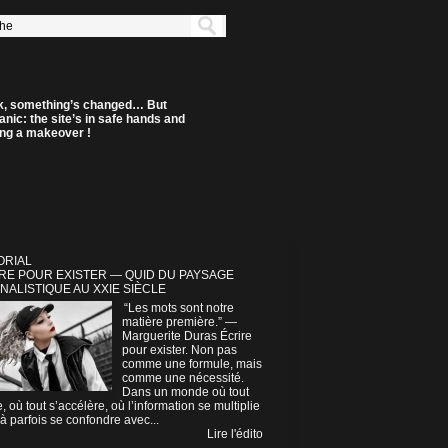
k, something’s changed… But
anic: the site’s in safe hands and
ting a makeover !
ORIAL
RE POUR EXISTER — QUID DU PAYSAGE
NALISTIQUE AU XXIE SIÈCLE
“Les mots sont notre
matière première.” —
Marguerite Duras Écrire
pour exister. Non pas
comme une formule, mais
comme une nécessité.
Dans un monde où tout
e, où tout s’accélère, où l’information se multiplie
à parfois se confondre avec...
Lire l'édito