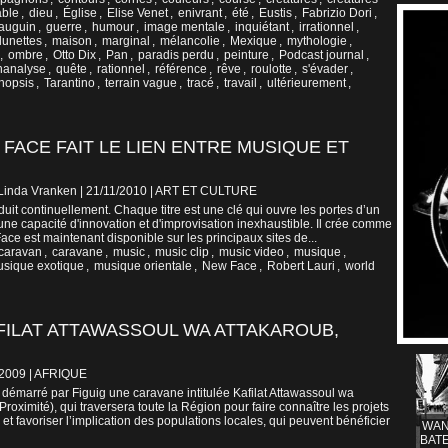
able
,
dieu
,
Église
,
Elise Venet
,
enivrant
,
été
,
Eustis
,
Fabrizio Dori
,
auguin
,
guerre
,
humour
,
image mentale
,
inquiétant
,
irrationnel
,
lunettes
,
maison
,
marginal
,
mélancolie
,
Mexique
,
mythologie
,
,
ombre
,
Otto Dix
,
Pan
,
paradis perdu
,
peinture
,
Podcast journal
,
hanalyse
,
quête
,
rationnel
,
référence
,
rêve
,
roulotte
,
s'évader
,
nopsis
,
Tarantino
,
terrain vague
,
tracé
,
travail
,
ultérieurement
,
 FACE FAIT LE LIEN ENTRE MUSIQUE ET
 Linda Vranken | 21/11/2010
|
ART ET CULTURE
duit continuellement. Chaque titre est une clé qui ouvre les portes d’un
 une capacité d'innovation et d'improvisation inexhaustible. Il crée comme
ace est maintenant disponible sur les principaux sites de...
caravan
,
caravane
,
music
,
music clip
,
music video
,
musique
,
sique exotique
,
musique orientale
,
New Face
,
Robert Lauri
,
world
FILAT ATTAWASSOUL WA ATTAKAROUB,
/2009
|
AFRIQUE
 démarré par Figuig une caravane intitulée Kafilat Attawassoul wa
roximité), qui traversera toute la Région pour faire connaître les projets
e et favoriser l’implication des populations locales, qui peuvent bénéficier
WAN
BATE