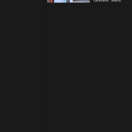
caravane
,
Maroc