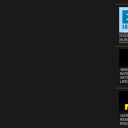
EGO
ALB
WAN
BATE
ART
LIFE
NAT
REN
ROU