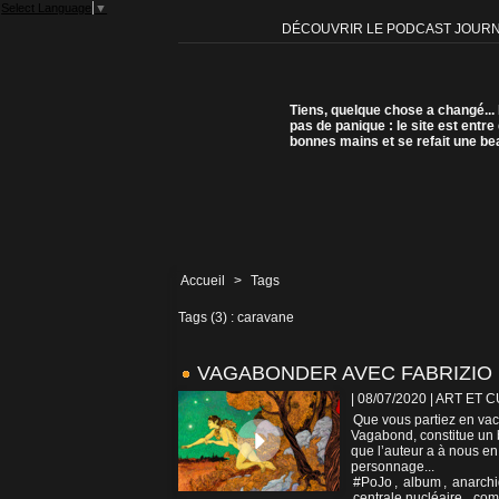
Select Language
▼
DÉCOUVRIR LE PODCAST JOUR
Tiens, quelque chose a changé...
pas de panique : le site est entre
bonnes mains et se refait une be
Accueil
>
Tags
Tags (3) : caravane
VAGABONDER AVEC FABRIZIO
| 08/07/2020
|
ART ET 
Que vous partiez en vac
Vagabond, constitue un b
que l’auteur a à nous en 
personnage...
#PoJo
,
album
,
anarch
centrale nucléaire
,
com