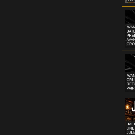
WAN
BATE
PRÉ
AVA
CRO
WAN
CRUI
RETU
PAIR
JAC
UNE
JULI