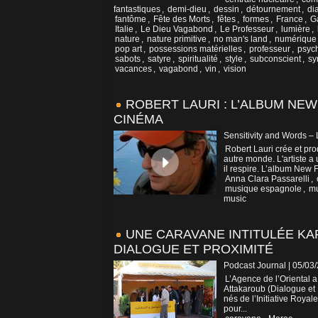
fantastiques
,
demi-dieu
,
dessin
,
détournement
,
di
fantôme
,
Fête des Morts
,
fêtes
,
formes
,
France
,
G
Italie
,
Le Dieu Vagabond
,
Le Professeur
,
lumière
,
nature
,
nature primitive
,
no man's land
,
numérique
pop art
,
possessions matérielles
,
professeur
,
psyc
sabots
,
satyre
,
spiritualité
,
style
,
subconscient
,
sy
vacances
,
vagabond
,
vin
,
vision
ROBERT LAURI : L’ALBUM NEW
CINÉMA
Sensitivity and Words –
Robert Lauri crée et pro
autre monde. L'artiste a
il respire. L’album New F
Anna Clara Passarelli
,
musique espagnole
,
mu
music
UNE CARAVANE INTITULÉE KA
DIALOGUE ET PROXIMITÉ
Podcast Journal | 05/03
L’Agence de l’Oriental a
Attakaroub (Dialogue et P
nés de l’Initiative Royal
pour...