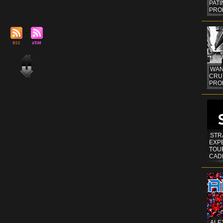
PAT
PRO
WAN
CRUI
PROF
STR
EXP
TOUR
CAD
ALE