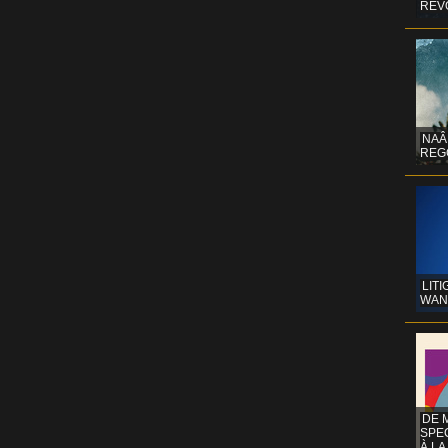
REV
NAÂ
REG
LITI
WAN
DE 
SPE
À LA