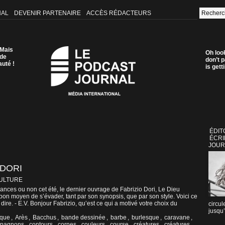
NAL
DEVENIR PARTENAIRE
ACCÈS RÉDACTEURS
 Mais
Oh loo
 de
don’t p
auté !
is get
ÉDIT
ÉCRI
JOUR
 DORI
CULTURE
ances ou non cet été, le dernier ouvrage de Fabrizio Dori, Le Dieu
on moyen de s’évader, tant par son synopsis, que par son style. Voici ce
dire. - E.V. Bonjour Fabrizio, qu’est ce qui a motivé votre choix du
circul
jusqu’
ique
,
Arès
,
Bacchus
,
bande dessinée
,
barbe
,
burlesque
,
caravane
,
pagnons
,
contours
,
cornes
,
couleurs
,
course
,
créatures
,
créatures