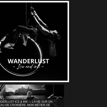
DERLUST ICE & INK — LA VIE SUR UN
AU DE CROISIÈRE: MON MÉTIER DE