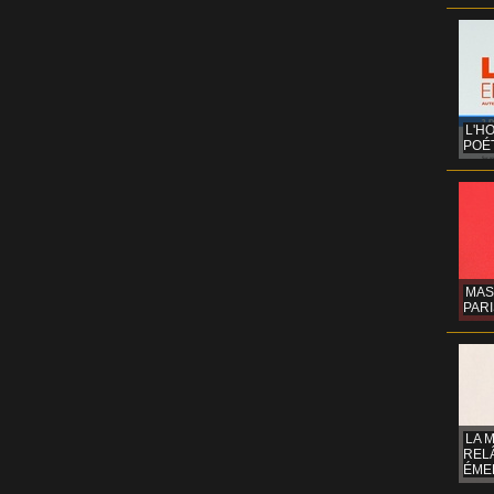
L'H
POÉT
MAS
PARI
LA 
REL
ÉMER