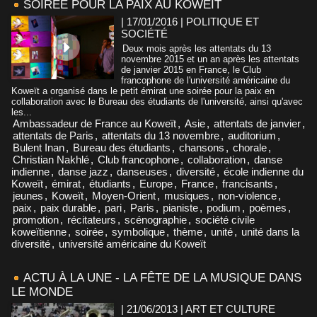
SOIRÉE POUR LA PAIX AU KOWEÏT
| 17/01/2016
|
POLITIQUE ET
SOCIÉTÉ
Deux mois après les attentats du 13
novembre 2015 et un an après les attentats
de janvier 2015 en France, le Club
francophone de l'université américaine du
Koweït a organisé dans le petit émirat une soirée pour la paix en
collaboration avec le Bureau des étudiants de l'université, ainsi qu'avec
les...
Ambassadeur de France au Koweït
,
Asie
,
attentats de janvier
,
attentats de Paris
,
attentats du 13 novembre
,
auditorium
,
Bulent Inan
,
Bureau des étudiants
,
chansons
,
chorale
,
Christian Nakhlé
,
Club francophone
,
collaboration
,
danse
indienne
,
danse jazz
,
danseuses
,
diversité
,
école indienne du
Koweït
,
émirat
,
étudiants
,
Europe
,
France
,
francisants
,
jeunes
,
Koweït
,
Moyen-Orient
,
musiques
,
non-violence
,
paix
,
paix durable
,
pari
,
Paris
,
pianiste
,
podium
,
poèmes
,
promotion
,
récitateurs
,
scénographie
,
société civile
koweïtienne
,
soirée
,
symbolique
,
thème
,
unité
,
unité dans la
diversité
,
université américaine du Koweït
ACTU À LA UNE - LA FÊTE DE LA MUSIQUE DANS
LE MONDE
| 21/06/2013
|
ART ET CULTURE