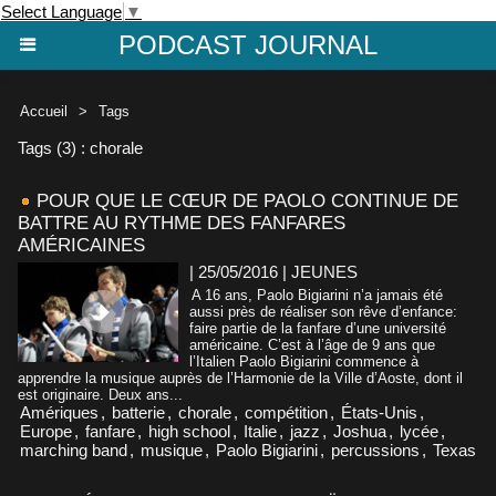
Select Language
▼
PODCAST JOURNAL
Accueil
>
Tags
Tags (3) : chorale
POUR QUE LE CŒUR DE PAOLO CONTINUE DE
BATTRE AU RYTHME DES FANFARES
AMÉRICAINES
| 25/05/2016
|
JEUNES
A 16 ans, Paolo Bigiarini n’a jamais été
aussi près de réaliser son rêve d’enfance:
faire partie de la fanfare d’une université
américaine. C’est à l’âge de 9 ans que
l’Italien Paolo Bigiarini commence à
apprendre la musique auprès de l’Harmonie de la Ville d’Aoste, dont il
est originaire. Deux ans...
Amériques
,
batterie
,
chorale
,
compétition
,
États-Unis
,
Europe
,
fanfare
,
high school
,
Italie
,
jazz
,
Joshua
,
lycée
,
marching band
,
musique
,
Paolo Bigiarini
,
percussions
,
Texas