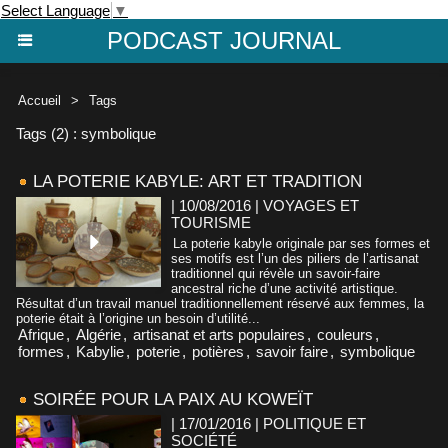
Select Language
▼
PODCAST JOURNAL
Accueil
>
Tags
Tags (2) : symbolique
LA POTERIE KABYLE: ART ET TRADITION
| 10/08/2016
|
VOYAGES ET
TOURISME
La poterie kabyle originale par ses formes et
ses motifs est l’un des piliers de l’artisanat
traditionnel qui révèle un savoir-faire
ancestral riche d’une activité artistique.
Résultat d’un travail manuel traditionnellement réservé aux femmes, la
poterie était à l’origine un besoin d’utilité...
Afrique
,
Algérie
,
artisanat et arts populaires
,
couleurs
,
formes
,
Kabylie
,
poterie
,
potières
,
savoir faire
,
symbolique
SOIRÉE POUR LA PAIX AU KOWEÏT
| 17/01/2016
|
POLITIQUE ET
SOCIÉTÉ