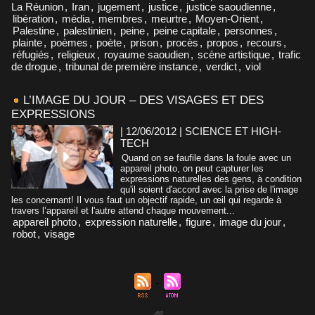
La Réunion
,
Iran
,
jugement
,
justice
,
justice saoudienne
,
libération
,
média
,
membres
,
meurtre
,
Moyen-Orient
,
Palestine
,
palestinien
,
peine
,
peine capitale
,
personnes
,
plainte
,
poèmes
,
poète
,
prison
,
procès
,
propos
,
recours
,
réfugiés
,
religieux
,
royaume saoudien
,
scène artistique
,
trafic
de drogue
,
tribunal de première instance
,
verdict
,
viol
L’IMAGE DU JOUR – DES VISAGES ET DES
EXPRESSIONS
| 12/06/2012
|
SCIENCE ET HIGH-
TECH
Quand on se faufile dans la foule avec un
appareil photo, on peut capturer les
expressions naturelles des gens, à condition
qu'il soient d'accord avec la prise de l'image
les concernant! Il vous faut un objectif rapide, un œil qui regarde à
travers l’appareil et l'autre attend chaque mouvement...
appareil photo
,
expression naturelle
,
figure
,
image du jour
,
robot
,
visage