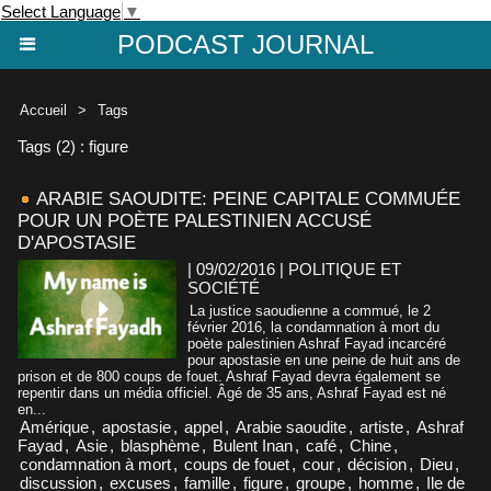
Select Language
▼
PODCAST JOURNAL
Accueil
>
Tags
Tags (2) : figure
ARABIE SAOUDITE: PEINE CAPITALE COMMUÉE
POUR UN POÈTE PALESTINIEN ACCUSÉ
D'APOSTASIE
| 09/02/2016
|
POLITIQUE ET
SOCIÉTÉ
La justice saoudienne a commué, le 2
février 2016, la condamnation à mort du
poète palestinien Ashraf Fayad incarcéré
pour apostasie en une peine de huit ans de
prison et de 800 coups de fouet. Ashraf Fayad devra également se
repentir dans un média officiel. Âgé de 35 ans, Ashraf Fayad est né
en...
Amérique
,
apostasie
,
appel
,
Arabie saoudite
,
artiste
,
Ashraf
Fayad
,
Asie
,
blasphème
,
Bulent Inan
,
café
,
Chine
,
condamnation à mort
,
coups de fouet
,
cour
,
décision
,
Dieu
,
discussion
,
excuses
,
famille
,
figure
,
groupe
,
homme
,
Ile de