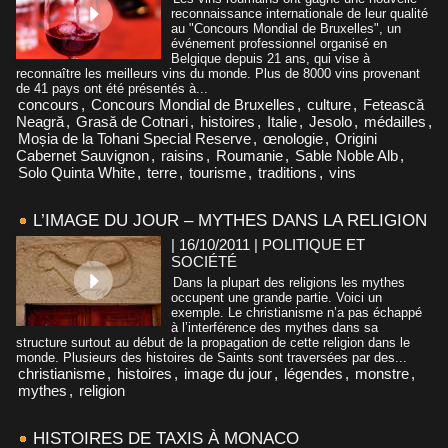
reconnaissance internationale de leur qualité
au "Concours Mondial de Bruxelles", un
événement professionnel organisé en
Belgique depuis 21 ans, qui vise à
reconnaître les meilleurs vins du monde. Plus de 8000 vins provenant
de 41 pays ont été présentés à...
concours
,
Concours Mondial de Bruxelles
,
culture
,
Fetească
Neagră
,
Grasă de Cotnari
,
histoires
,
Italie
,
Jesolo
,
médailles
,
Moșia de la Tohani Special Reserve
,
œnologie
,
Origini
Cabernet Sauvignon
,
raisins
,
Roumanie
,
Sable Noble Alb
,
Solo Quinta White
,
terre
,
tourisme
,
traditions
,
vins
L’IMAGE DU JOUR – MYTHES DANS LA RELIGION
| 16/10/2011
|
POLITIQUE ET
SOCIÉTÉ
Dans la plupart des religions les mythes
occupent une grande partie. Voici un
exemple. Le christianisme n’a pas échappé
à l’interférence des mythes dans sa
structure surtout au début de la propagation de cette religion dans le
monde. Plusieurs des histoires de Saints sont traversées par des...
christianisme
,
histoires
,
image du jour
,
légendes
,
monstre
,
mythes
,
religion
HISTOIRES DE TAXIS À MONACO