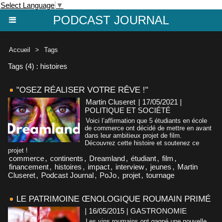
Select Language
▼
PODCAST JOURNAL
Accueil
>
Tags
Tags (4) : histoires
"OSEZ RÉALISER VOTRE RÊVE !"
Martin Cluseret
| 17/05/2021
|
POLITIQUE ET SOCIÉTÉ
Voici l’affirmation que 5 étudiants en école
de commerce ont décidé de mettre en avant
dans leur ambitieux projet de film.
Découvrez cette histoire et soutenez ce
projet !
commerce
,
continents
,
Dreamland
,
étudiant
,
film
,
financement
,
histoires
,
impact
,
interview
,
jeunes
,
Martin
Cluseret
,
Podcast Journal
,
PoJo
,
projet
,
tournage
LE PATRIMOINE ŒNOLOGIQUE ROUMAIN PRIMÉ
| 16/05/2015
|
GASTRONOMIE
Les vins roumains ont gagné une nouvelle