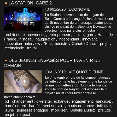
LA STATION, GARE 2.
| 04/01/2020
|
ÉCONOMIE
La Station, nouveau nom de la gare de
Saint-Omer a été inaugurée lors du week-end
du 15 novembre durant presque quatre jours.
Un lieu innovant dont Stéphane Deveaux, le
directeur nous parle plus en détail.
architecture
,
coworking
,
entrepreneur
,
fablab
,
gare
,
Hauts de
France
,
histoire
,
inauguration
,
indépendant
,
innovant
,
innovation
,
interview
,
l'Etat
,
ministre
,
Ophélie Duriez
,
projet
,
technologie
,
travail
DES JEUNES ENGAGÉS POUR L'AVENIR DE
DEMAIN
| 06/12/2019
|
VIE QUOTIDIENNE
Le 7 novembre, lors de la journée nationale
de lutte contre le harcèlement, une bande de
jeunes prometteurs du Nord de la France,
sous le nom de Reg'art, ont exposés leur
projet : un BD pour lutter contre le
harcèlement scolaire.
bd
,
changement
,
diversité
,
échange
,
engagement
,
handicap
,
harcèlement
,
harcèlement scolaire
,
hauts de france
,
initiative
,
jeune
,
jeunesse engagée
,
mobiliser
,
Ophélie Duriez
,
préjugé
,
projet
,
respect