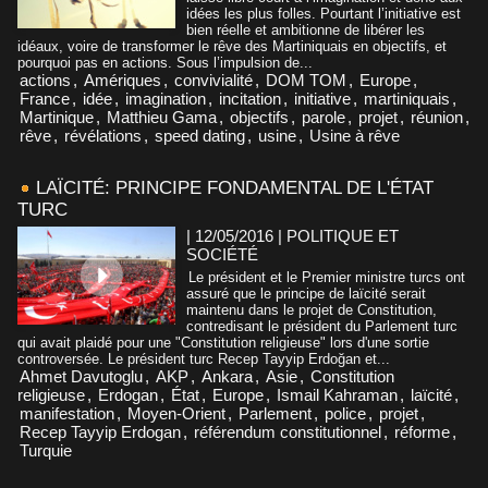
idées les plus folles. Pourtant l’initiative est
bien réelle et ambitionne de libérer les
idéaux, voire de transformer le rêve des Martiniquais en objectifs, et
pourquoi pas en actions. Sous l’impulsion de...
actions
,
Amériques
,
convivialité
,
DOM TOM
,
Europe
,
France
,
idée
,
imagination
,
incitation
,
initiative
,
martiniquais
,
Martinique
,
Matthieu Gama
,
objectifs
,
parole
,
projet
,
réunion
,
rêve
,
révélations
,
speed dating
,
usine
,
Usine à rêve
LAÏCITÉ: PRINCIPE FONDAMENTAL DE L'ÉTAT
TURC
| 12/05/2016
|
POLITIQUE ET
SOCIÉTÉ
Le président et le Premier ministre turcs ont
assuré que le principe de laïcité serait
maintenu dans le projet de Constitution,
contredisant le président du Parlement turc
qui avait plaidé pour une "Constitution religieuse" lors d'une sortie
controversée. Le président turc Recep Tayyip Erdoğan et...
Ahmet Davutoglu
,
AKP
,
Ankara
,
Asie
,
Constitution
religieuse
,
Erdogan
,
État
,
Europe
,
Ismail Kahraman
,
laïcité
,
manifestation
,
Moyen-Orient
,
Parlement
,
police
,
projet
,
Recep Tayyip Erdogan
,
référendum constitutionnel
,
réforme
,
Turquie