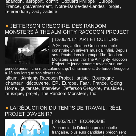
abandon
,
aéroport
,
conflit
,
Édouard Philippe
,
Europe
,
France
,
gouvernement
,
Notre-Dame-des-Landes
,
projet
,
referendum
,
zad
,
zadiste
JEFFERSON GREGOIRE, DES RANDOM
MONSTERS À THE ALMIGHTY RACCOON PROJECT
| 12/06/2017
|
ART ET CULTURE
A 26 ans, Jefferson Gregoire semble
construire un univers musical infini. Depuis
ses débuts dans le groupe The Random
Monsters à son trio The Almighty Raccoon
Project, le jeune homme revient sur une
période aussi riche musicalement qu’humainement. Jefferson Gregoire
a 13 ans lorsque son obsession...
album
,
Almighty Raccoon Project
,
artiste
,
Bourgogne
,
chanteur
,
découverte
,
EP
,
Europe
,
Faar
,
France
,
Going
Home
,
guitariste
,
interview
,
Jefferson Gregoire
,
musicien
,
musique
,
projet
,
The Random Monsters
,
trio
LA RÉDUCTION DU TEMPS DE TRAVAIL, RÉEL
PROJET D'AVENIR?
| 24/03/2017
|
ÉCONOMIE
À un mois de l’élection présidentielle
française, plusieurs candidats préconisent