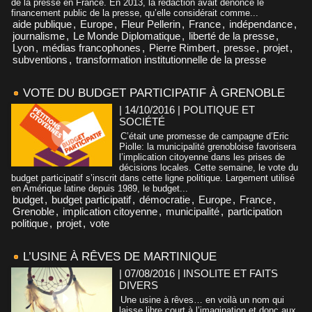
de la presse en France. En 2013, la rédaction avait dénoncé le
financement public de la presse, qu’elle considérait comme...
aide publique
,
Europe
,
Fleur Pellerin
,
France
,
indépendance
,
journalisme
,
Le Monde Diplomatique
,
liberté de la presse
,
Lyon
,
médias francophones
,
Pierre Rimbert
,
presse
,
projet
,
subventions
,
transformation institutionnelle de la presse
VOTE DU BUDGET PARTICIPATIF À GRENOBLE
| 14/10/2016
|
POLITIQUE ET
SOCIÉTÉ
C’était une promesse de campagne d’Eric
Piolle: la municipalité grenobloise favorisera
l’implication citoyenne dans les prises de
décisions locales. Cette semaine, le vote du
budget participatif s’inscrit dans cette ligne politique. Largement utilisé
en Amérique latine depuis 1989, le budget...
budget
,
budget participatif
,
démocratie
,
Europe
,
France
,
Grenoble
,
implication citoyenne
,
municipalité
,
participation
politique
,
projet
,
vote
L’USINE À RÊVES DE MARTINIQUE
| 07/08/2016
|
INSOLITE ET FAITS
DIVERS
Une usine à rêves… en voilà un nom qui
laisse libre court à l’imagination et donc aux