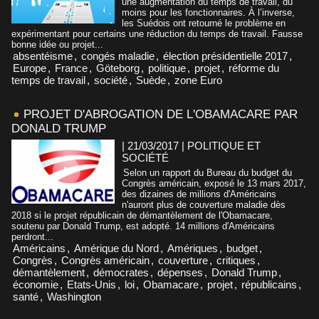
une augmentation du temps de travail, du
moins pour les fonctionnaires. À l’inverse,
les Suédois ont retourné le problème en
expérimentant pour certains une réduction du temps de travail. Fausse
bonne idée ou projet...
absentéisme
,
congés maladie
,
élection présidentielle 2017
,
Europe
,
France
,
Göteborg
,
politique
,
projet
,
réforme du
temps de travail
,
société
,
Suède
,
zone Euro
PROJET D'ABROGATION DE L'OBAMACARE PAR
DONALD TRUMP
| 21/03/2017
|
POLITIQUE ET
SOCIÉTÉ
Selon un rapport du Bureau du budget du
Congrès américain, exposé le 13 mars 2017,
des dizaines de millions d'Américains
n'auront plus de couverture maladie dès
2018 si le projet républicain de démantèlement de l'Obamacare,
soutenu par Donald Trump, est adopté. 14 millions d'Américains
perdront...
Américains
,
Amérique du Nord
,
Amériques
,
budget
,
Congrès
,
Congrès américain
,
couverture
,
critiques
,
démantèlement
,
démocrates
,
dépenses
,
Donald Trump
,
économie
,
Etats-Unis
,
loi
,
Obamacare
,
projet
,
républicains
,
santé
,
Washington