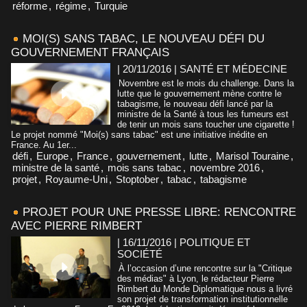
réforme
,
régime
,
Turquie
MOI(S) SANS TABAC, LE NOUVEAU DÉFI DU
GOUVERNEMENT FRANÇAIS
| 20/11/2016
|
SANTÉ ET MÉDECINE
Novembre est le mois du challenge. Dans la
lutte que le gouvernement mène contre le
tabagisme, le nouveau défi lancé par la
ministre de la Santé à tous les fumeurs est
de tenir un mois sans toucher une cigarette !
Le projet nommé "Moi(s) sans tabac" est une initiative inédite en
France. Au 1er...
défi
,
Europe
,
France
,
gouvernement
,
lutte
,
Marisol Touraine
,
ministre de la santé
,
mois sans tabac
,
novembre 2016
,
projet
,
Royaume-Uni
,
Stoptober
,
tabac
,
tabagisme
PROJET POUR UNE PRESSE LIBRE: RENCONTRE
AVEC PIERRE RIMBERT
| 16/11/2016
|
POLITIQUE ET
SOCIÉTÉ
À l’occasion d’une rencontre sur la "Critique
des médias" à Lyon, le rédacteur Pierre
Rimbert du Monde Diplomatique nous a livré
son projet de transformation institutionnelle