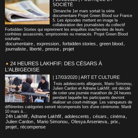
SOCIÉTÉ
Dimanche 1er mars sortait la série
documentaire Projet Green Blood sur France
5. Les épisodes mettent en image la
collaboration des journalistes du collectif
Forbidden Stories qui reprennent les enquêtes inachevées de leurs
confrères assassinés, emprisonnés ou menacés. Projet Green Blood
souhaite...
documentaire
,
expression
,
forbidden stories
,
green blood
,
journaliste
,
liberté
,
presse
,
projet
24 HEURES LAKHFIF: DES CÉSARS À
L'ALBIGEOISE
| 17/03/2020
|
ART ET CULTURE
Trois adolescents albigeois, Mario Simonou,
Julien Cardon et Adnane Lakhfif, ont décidé
de créer une journée marathon de 24 heures
pendant laquelle les participants devront
réaliser un court-métrage. Les vainqueurs de
différentes catégories seront récompensés lors d'une cérémonie. Mardi
10 mars à...
24h Lakhfif
,
Adnane Lakhfif
,
adolescents
,
césars
,
cinéma
,
Julien Cardon
,
Mario Simonou
,
Olesya Arsenieva
,
prix
,
projet
,
récompense