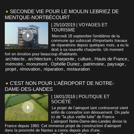
SECONDE VIE POUR LE MOULIN LEBRIEZ DE
MENTQUE-NORTBÉCOURT
| 25/10/2019
|
VOYAGES ET
TOURISME
Mercredi 18 septembre l'emblème de la
commune qui subissait d'importants travaux
de réparations depuis quelques mois, a eu le
droit à sa nouvelle charpente. Un moment
fort en émotion pour beaucoup d'habitants.
architecte
,
architecture
,
charpente
,
culture
,
Hauts de France
,
mémoire
,
monument
,
Ophélie Duriez
,
patrimoine
,
paysage
,
projet
,
rénovation
,
réparation
,
restauration
C'EST NON POUR L’AÉROPORT DE NOTRE-
DAME-DES-LANDES
| 18/01/2018
|
POLITIQUE ET
SOCIÉTÉ
Le projet de l’aéroport tant controversé vient
enfin de connaître son dénouement. On parle
ici de "la plus vieille lutte" de France.
L’aéroport Notre-Dame-des-Landes divise la
France depuis 1960. Cet immense projet de construction d’aéroport
dans la proximité de Nantes a connu depuis plus d’une...