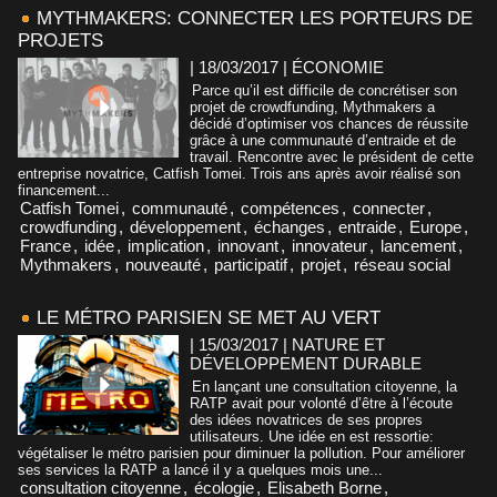
MYTHMAKERS: CONNECTER LES PORTEURS DE
PROJETS
| 18/03/2017
|
ÉCONOMIE
Parce qu’il est difficile de concrétiser son
projet de crowdfunding, Mythmakers a
décidé d’optimiser vos chances de réussite
grâce à une communauté d’entraide et de
travail. Rencontre avec le président de cette
entreprise novatrice, Catfish Tomei. Trois ans après avoir réalisé son
financement...
Catfish Tomei
,
communauté
,
compétences
,
connecter
,
crowdfunding
,
développement
,
échanges
,
entraide
,
Europe
,
France
,
idée
,
implication
,
innovant
,
innovateur
,
lancement
,
Mythmakers
,
nouveauté
,
participatif
,
projet
,
réseau social
LE MÉTRO PARISIEN SE MET AU VERT
| 15/03/2017
|
NATURE ET
DÉVELOPPEMENT DURABLE
En lançant une consultation citoyenne, la
RATP avait pour volonté d’être à l’écoute
des idées novatrices de ses propres
utilisateurs. Une idée en est ressortie:
végétaliser le métro parisien pour diminuer la pollution. Pour améliorer
ses services la RATP a lancé il y a quelques mois une...
consultation citoyenne
,
écologie
,
Elisabeth Borne
,