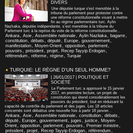
DIVERS
Une députée turque s'est menottée à la
tribune du parlement pour protester contre
une réforme constitutionnelle visant à mettre
fin au régime parlementaire turc. Aylin
Nazlıaka, députée indépendante, s’est menottée à la tribune du
Parlement turc à la reprise du vote de la réforme constitutionnelle...
Ankara
,
Asie
,
Assemblée nationale
,
Aylin Nazliaka
,
bagarre
,
constitution
,
débats
,
député
,
Europe
,
gouvernement
,
manifestation
,
Moyen-Orient
,
opposition
,
parlement
,
pouvoirs
,
président
,
projet
,
Recep Tayyip Erdogan
,
référendum
,
réforme
,
régime
,
Turquie
TURQUIE: LE RÈGNE D’UN SEUL HOMME?
| 26/01/2017
|
POLITIQUE ET
SOCIÉTÉ
Le Parlement turc a approuvé le 15 janvier
2017, en première lecture, un projet de
constitution qui étend considérablement les
pouvoirs du président, tout en réduisant la
capacité de contrôle du parlement et des juges. Les 18 articles
concernés sont débattus une nouvelle fois à partir 18 janvier...
Ankara
,
Asie
,
Assemblée nationale
,
constitution
,
débats
,
député
,
Europe
,
gouvernement
,
juges
,
justice
,
Moyen-
Orient
,
opposition
,
parlement
,
pouvoirs
,
Premier ministre
,
président
,
projet
,
Recep Tayyip Erdogan
,
référendum
,