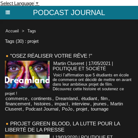
Select Language
▼
PODCAST JOURNAL
Accueil
>
Tags
Tags (30) : projet
"OSEZ RÉALISER VOTRE RÊVE !"
Martin Cluseret
| 17/05/2021
|
POLITIQUE ET SOCIÉTÉ
Voici l’affirmation que 5 étudiants en école
de commerce ont décidé de mettre en avant
dans leur ambitieux projet de film.
Découvrez cette histoire et soutenez ce
projet !
commerce
,
continents
,
Dreamland
,
étudiant
,
film
,
financement
,
histoires
,
impact
,
interview
,
jeunes
,
Martin
Cluseret
,
Podcast Journal
,
PoJo
,
projet
,
tournage
PROJET GREEN BLOOD, LA LUTTE POUR LA
LIBERTÉ DE LA PRESSE
| 19/03/2020
|
POLITIQUE ET