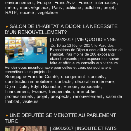
environnement
,
Europe
,
Franc Aviv
,
France
,
internautes
,
métro
,
murs végétaux
,
Paris
,
politique
,
pollution
,
projet
,
RATP
,
société
,
végétaliser
SALON DE L’HABITAT À DIJON: LA NÉCESSITÉ
D’UN RENOUVELLEMENT?
| 17/02/2017
|
VIE QUOTIDIENNE
Du 10 au 13 février 2017, le Parc des
Expositions de Dijon a accueilli le salon de
l’habitat. Pas moins de 200 exposants
étaient présents pour exposer leur savoir-
faire et offrir leurs conseils aux visiteurs.
Rendez-vous incontournable pour celles et ceux qui souhaitent
concrétiser leurs projets de...
Bourgogne-Franche-Comté
,
changement
,
conseils
,
construction immobilière
,
contacts
,
décoration intérieure
,
Dijon
,
Dole
,
Edyth Bonnotte
,
Europe
,
exposants
,
financement
,
France
,
fréquentation
,
immobilier
,
professionnels
,
projet
,
prospects
,
renouvellement
,
salon de
l'habitat
,
visiteurs
UNE DÉPUTÉE SE MENOTTE AU PARLEMENT
TURC
| 28/01/2017
|
INSOLITE ET FAITS