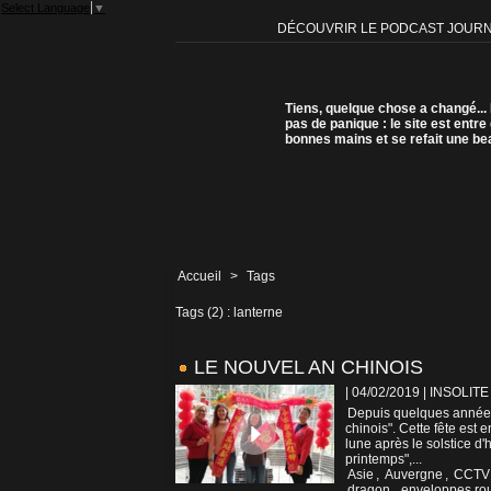
Select Language
▼
DÉCOUVRIR LE PODCAST JOUR
Tiens, quelque chose a changé...
pas de panique : le site est entre
bonnes mains et se refait une be
Accueil
>
Tags
Tags (2) : lanterne
LE NOUVEL AN CHINOIS
| 04/02/2019
|
INSOLITE
Depuis quelques années
chinois". Cette fête est
lune après le solstice d'h
printemps",...
Asie
,
Auvergne
,
CCTV
dragon
,
enveloppes ro