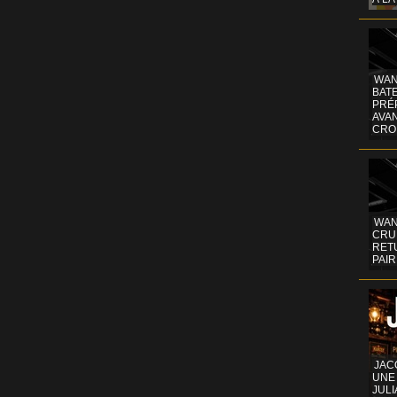
WAN
BATE
PRÉ
AVA
CRO
WAN
CRUI
RETU
PAIR
JAC
UNE
JULI