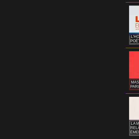
L'H
POÉT
MAS
PARI
LA 
REL
ÉMER