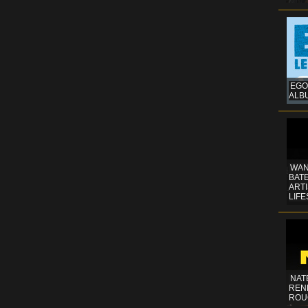
EGO
ALB
WAN
BATE
ART
LIFE
NAT
REN
ROU