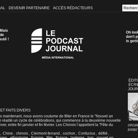
NAL
DEVENIR PARTENAIRE
ACCÈS RÉDACTEURS
 Mais
Oh loo
 de
don’t p
auté !
is get
ÉDIT
ÉCRI
JOUR
 ET FAITS DIVERS
 maintenant, nous avons coutume de fêter en France le "Nouvel an
 en réalité un cycle de célébrations, qui commence à la deuxième nouvelle
iver, entre fin janvier et fin février. Les Chinois l’appellent la "Fête du
circul
jusqu’
,
Chine
,
chinois
,
Clermont-ferrand
,
cochon
,
Confucius
,
défilé
,
uges
,
ethnologie
,
Europe
,
fête
,
France
,
lanterne
,
lion
,
nouvel an
,