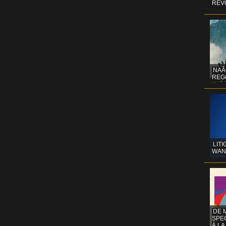
REV
NAÂ
REG
LITI
WAN
DE 
SPE
À LA