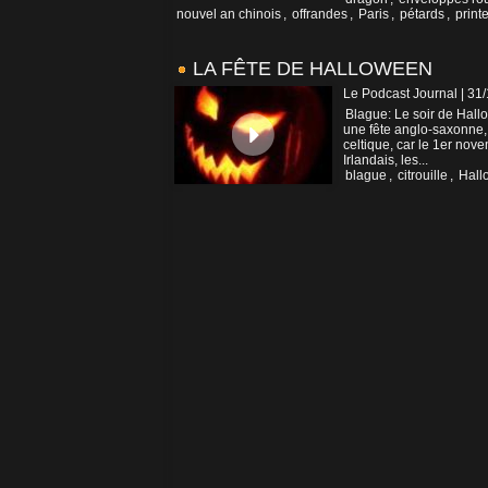
nouvel an chinois
,
offrandes
,
Paris
,
pétards
,
print
LA FÊTE DE HALLOWEEN
Le Podcast Journal | 31
Blague: Le soir de Hall
une fête anglo-saxonne, 
celtique, car le 1er nov
Irlandais, les...
blague
,
citrouille
,
Hall