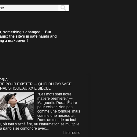
k, something’s changed… But
anic: the site’s in safe hands and
ting a makeover !
ORIAL
RE POUR EXISTER — QUID DU PAYSAGE
NALISTIQUE AU XXIE SIÈCLE
“Les mots sont notre
matière première.” —
Marguerite Duras Écrire
pour exister. Non pas
comme une formule, mais
comme une nécessité.
Dans un monde où tout
e, où tout s’accélère, où l’information se multiplie
à parfois se confondre avec...
Lire l'édito