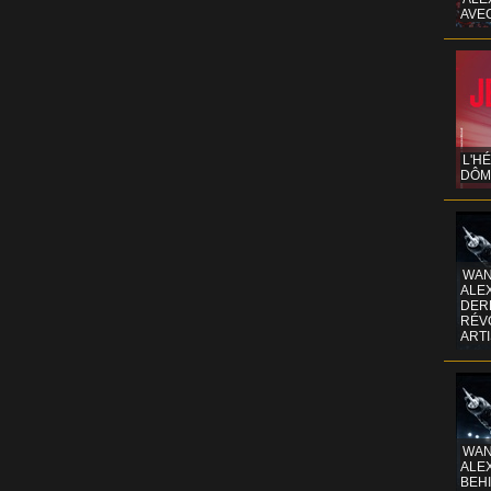
AVE
L'H
DÔM
WAN
ALE
DERR
RÉV
ART
WAN
ALE
BEHI