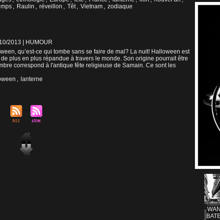
emps
,
Raulin
,
réveillon
,
Têt
,
Vietnam
,
zodiaque
/10/2013
|
HUMOUR
oween, qu’est-ce qui tombe sans se faire de mal? La nuit! Halloween est
de plus en plus répandue à travers le monde. Son origine pourrait être
embre correspond à l'antique fête religieuse de Samain. Ce sont les
oween
,
lanterne
WAN
BATE