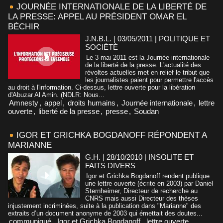
JOURNÉE INTERNATIONALE DE LA LIBERTÉ DE
LA PRESSE: APPEL AU PRÉSIDENT OMAR EL
BÉCHIR
J.N.B.L. | 03/05/2011
|
POLITIQUE ET
SOCIÉTÉ
Le 3 mai 2011 est la Journée internationale
de la liberté de la presse. L'actualité des
révoltes actuelles met en relief le tribut que
les journalistes paient pour permettre l'accès
au droit à l'information. Ci-dessus, lettre ouverte pour la libération
d'Abuzar Al Amin. (NDLR: Nous...
Amnesty
,
appel
,
droits humains
,
Journée internationale
,
lettre
ouverte
,
liberté de la presse
,
presse
,
Soudan
IGOR ET GRICHKA BOGDANOFF RÉPONDENT A
MARIANNE
G.H. | 28/10/2010
|
INSOLITE ET
FAITS DIVERS
Igor et Grichka Bogdanoff rendent publique
une lettre ouverte (écrite en 2003) par Daniel
Sternheimer, Directeur de recherche au
CNRS mais aussi Directeur des thèses
injustement incriminées, suite à la publication dans "Marianne" des
extraits d’un document anonyme de 2003 qui émettait des doutes...
communiqué
,
Igor et Grichka Bogdanoff
,
lettre ouverte
,