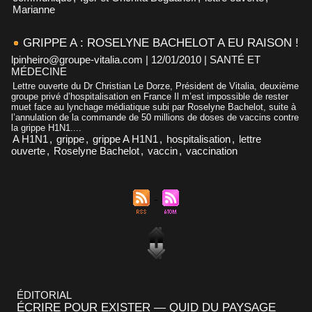
Marianne
GRIPPE A : ROSELYNE BACHELOT A EU RAISON !
lpinheiro@groupe-vitalia.com | 12/01/2010
|
SANTÉ ET
MÉDECINE
Lettre ouverte du Dr Christian Le Dorze, Président de Vitalia, deuxième
groupe privé d’hospitalisation en France Il m’est impossible de rester
muet face au lynchage médiatique subi par Roselyne Bachelot, suite à
l’annulation de la commande de 50 millions de doses de vaccins contre
la grippe H1N1....
A H1N1
,
grippe
,
grippe A H1N1
,
hospitalisation
,
lettre
ouverte
,
Roselyne Bachelot
,
vaccin
,
vaccination
ÉDITORIAL
ÉCRIRE POUR EXISTER — QUID DU PAYSAGE