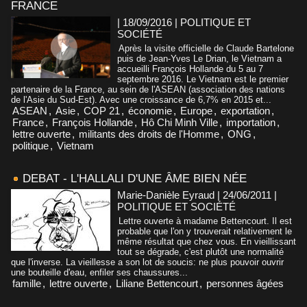
FRANCE
| 18/09/2016
|
POLITIQUE ET
SOCIÉTÉ
Après la visite officielle de Claude Bartelone
puis de Jean-Yves Le Drian, le Vietnam a
accueilli François Hollande du 5 au 7
septembre 2016. Le Vietnam est le premier
partenaire de la France, au sein de l'ASEAN (association des nations
de l'Asie du Sud-Est). Avec une croissance de 6,7% en 2015 et...
ASEAN
,
Asie
,
COP 21
,
économie
,
Europe
,
exportation
,
France
,
François Hollande
,
Hô Chi Minh Ville
,
importation
,
lettre ouverte
,
militants des droits de l'Homme
,
ONG
,
politique
,
Vietnam
DEBAT - L'HALLALI D'UNE ÂME BIEN NÉE
Marie-Danièle Eyraud | 24/06/2011
|
POLITIQUE ET SOCIÉTÉ
Lettre ouverte à madame Bettencourt. Il est
probable que l'on y trouverait relativement le
même résultat que chez vous. En vieillissant
tout se dégrade, c'est plutôt une normalité
que l'inverse. La vieillesse a son lot de soucis: ne plus pouvoir ouvrir
une bouteille d'eau, enfiler ses chaussures...
famille
,
lettre ouverte
,
Liliane Bettencourt
,
personnes âgées