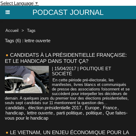
Select Language
▼
PODCAST JOURNAL
Accueil
>
Tags
Tags (6) : lettre ouverte
CANDIDATS À LA PRÉSIDENTIELLE FRANÇAISE:
ET LE HANDICAP DANS TOUT ÇA?
| 15/04/2017
|
POLITIQUE ET
SOCIÉTÉ
En cette période pré-électorale, les
manifestes, livres blancs et communiqués
de presse des associations foisonnent et se
succèdent pour interpeller les décideurs de
demain. A quelques jours du premier tour des élections présidentielles,
seuls sept candidats sur 11 mentionnent la question des...
candidats
,
élection présidentielle 2017
,
Europe
,
France
,
handicap
,
lettre ouverte
,
parti politique
,
politique
,
Que faites-
vous pour le handicap
LE VIETNAM, UN ENJEU ÉCONOMIQUE POUR LA