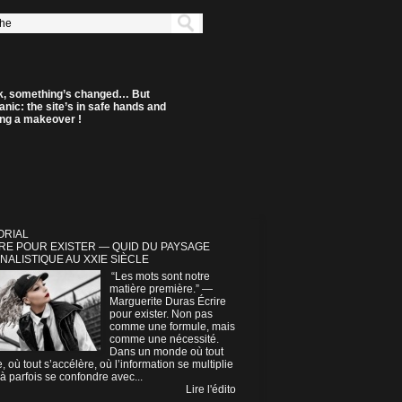
k, something’s changed… But
anic: the site’s in safe hands and
ting a makeover !
ORIAL
RE POUR EXISTER — QUID DU PAYSAGE
NALISTIQUE AU XXIE SIÈCLE
“Les mots sont notre
matière première.” —
Marguerite Duras Écrire
pour exister. Non pas
comme une formule, mais
comme une nécessité.
Dans un monde où tout
e, où tout s’accélère, où l’information se multiplie
à parfois se confondre avec...
Lire l'édito