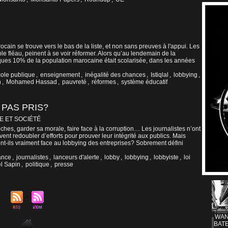
cain se trouve vers le bas de la liste, et non sans preuves à l'appui. Les
le fléau, peinent à se voir réformer. Alors qu’au lendemain de la
lques 10% de la population marocaine était scolarisée, dans les années
ole publique
,
enseignement
,
inégalité des chances
,
Istiqlal
,
lobbying
,
n
,
Mohamed Hassad
,
pauvreté
,
réformes
,
système éducatif
 PAS PRIS?
E ET SOCIÉTÉ
oches, garder sa morale, faire face à la corruption… Les journalistes n’ont
oivent redoubler d’efforts pour prouver leur intégrité aux publics. Mais
nt-ils vraiment face au lobbying des entreprises? Sobrement défini
ance
,
journalistes
,
lanceurs d'alerte
,
lobby
,
lobbying
,
lobbyiste
,
loi
l Sapin
,
politique
,
presse
WAN
BATE