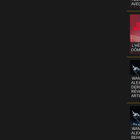
AVE
L'H
DÔM
WAN
ALE
DERR
RÉV
ART
WAN
ALE
BEHI