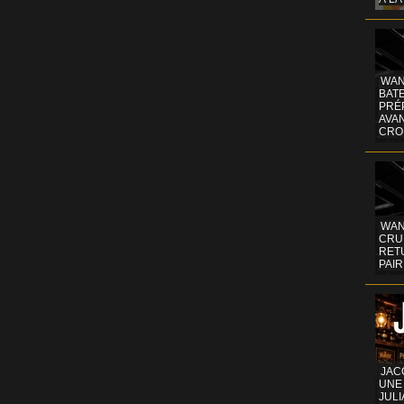
WAN
BATE
PRÉ
AVA
CRO
WAN
CRUI
RETU
PAIR
JAC
UNE
JULI