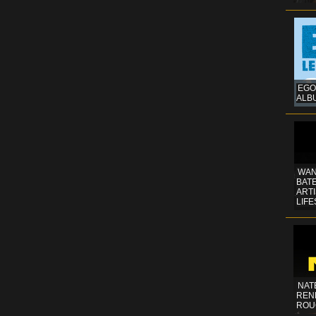
EGO
ALB
WAN
BATE
ART
LIFE
NAT
REN
ROU