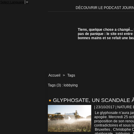
Select Language
▼
DÉCOUVRIR LE PODCAST JOUR
Tiens, quelque chose a changé...
pas de panique : le site est entre
bonnes mains et se refait une be
Accueil
>
Tags
Tags (3) : lobbying
GLYPHOSATE, UN SCANDALE 
| 23/10/2017
|
NATURE 
Le glyphosate n’aura jama
apogée. Mercredi 25 oct
proposition de son renou
contradictoires et sous 
Bruxelles
,
Christophe 
glyphosate
,
lobbying
,