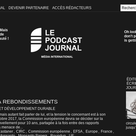
NAL
DEVENIR PARTENAIRE
ACCÈS RÉDACTEURS
 Mais
Oh loo
 de
don’t p
auté !
is get
ÉDIT
ÉCRI
JOUR
À REBONDISSEMENTS
ET DÉVELOPPEMENT DURABLE
is autant fait parler de lui, et la tension le concernant est à son
obre 2017, la Commission européenne devra se décider sur la
vellement pour 10 ans, partagée à la fois entre des rapports
circul
la menace de...
jusqu’
Castaner
,
CIRC
,
Commission européenne
,
EFSA
,
Europe
,
France
,
Monsanto
,
Monsanto Papers
,
Roundup
,
UE