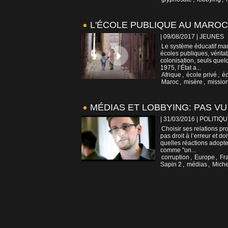
L'ÉCOLE PUBLIQUE AU MAROC
| 09/08/2017
|
JEUNES
Le système éducatif maro
écoles publiques, véritab
colonisation, seuls que
1975, l’État a...
Afrique
,
école privé
,
éc
Maroc
,
misère
,
missio
MÉDIAS ET LOBBYING: PAS VU
| 31/03/2016
|
POLITIQU
Choisir ses relations pr
pas droit à l’erreur et d
quelles réactions adopte
comme "un...
corruption
,
Europe
,
Fr
Sapin 2
,
médias
,
Miche