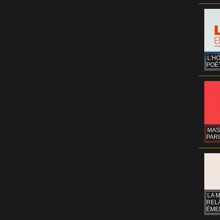
L'H
POÉT
MAS
PARI
LA 
REL
ÉMER