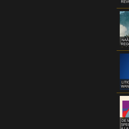
REV
NAÂ
REG
LITI
WAN
DE 
SPE
À LA