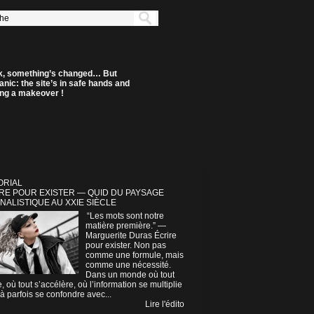
k, something’s changed… But
anic: the site’s in safe hands and
ting a makeover !
ORIAL
RE POUR EXISTER — QUID DU PAYSAGE
NALISTIQUE AU XXIE SIÈCLE
“Les mots sont notre
matière première.” —
Marguerite Duras Écrire
pour exister. Non pas
comme une formule, mais
comme une nécessité.
Dans un monde où tout
e, où tout s’accélère, où l’information se multiplie
à parfois se confondre avec...
Lire l'édito