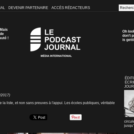
NAL
DEVENIR PARTENAIRE
ACCÈS RÉDACTEURS
 Mais
Oh loo
 de
don’t p
auté !
is get
ÉDIT
ÉCRI
JOUR
8/2017)
la liste, et non sans preuves à l'appui. Les écoles publiques, véritable
circul
jusqu’