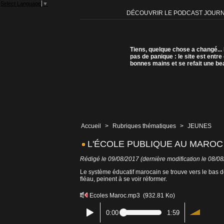
Select Language
▼
DÉCOUVRIR LE PODCAST JOUR
Tiens, quelque chose a changé...
pas de panique : le site est entre
bonnes mains et se refait une be
Accueil
>
Rubriques thématiques
>
JEUNES
L'ÉCOLE PUBLIQUE AU MAROC
Rédigé le 09/08/2017 (dernière modification le 08/0
Le système éducatif marocain se trouve vers le bas de 
fléau, peinent à se voir réformer.
Ecoles Maroc.mp3
(932.81 Ko)
0:00
1:59