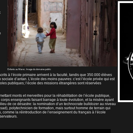
x
e
Enfants au Maroc. Image du domaine public
its à l’école primaire arrivent à la faculté, tandis que 350.000 élèves
on sociale d’antan. L’école des moins pauvres: c’est l’école privée qui est
écoles publiques; l’école des missions étrangères sont réservées
mettant monts et merveilles pour la réhabilitation de l’école publique,
corps enseignants faisant barrage à toute évolution, et la misère ayant
lieu de ce désastre: la nomination d’un technocrate bulldozer au niveau
ad), polytechnicien de formation, mais surtout homme de terrain qui
, comme la réintroduction de l’enseignement du français à l’école
nservateurs.