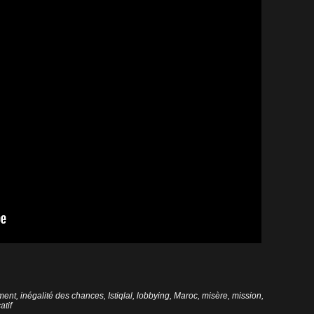
ment
,
inégalité des chances
,
Istiqlal
,
lobbying
,
Maroc
,
misère
,
mission
,
tif