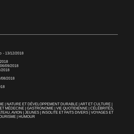
p
- 13/12/2018
/2018
 06/09/2018
9/2018
6/08/2018
018
IE
|
NATURE ET DÉVELOPPEMENT DURABLE
|
ART ET CULTURE
|
 ET MÉDECINE
|
GASTRONOMIE
|
VIE QUOTIDIENNE
|
CÉLÉBRITÉS,
TEAU, AVION
|
JEUNES
|
INSOLITE ET FAITS DIVERS
|
VOYAGES ET
OURISME
|
HUMOUR