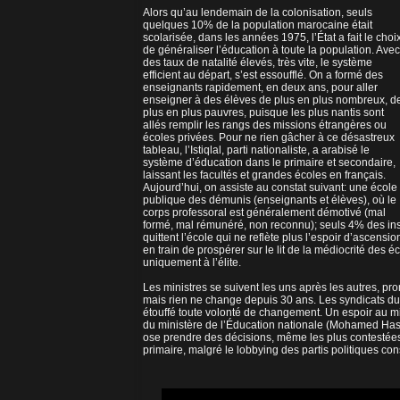
Alors qu’au lendemain de la colonisation, seuls
quelques 10% de la population marocaine était
scolarisée, dans les années 1975, l’État a fait le choi
de généraliser l’éducation à toute la population. Avec
des taux de natalité élevés, très vite, le système
efficient au départ, s’est essoufflé. On a formé des
enseignants rapidement, en deux ans, pour aller
enseigner à des élèves de plus en plus nombreux, d
plus en plus pauvres, puisque les plus nantis sont
allés remplir les rangs des missions étrangères ou
écoles privées. Pour ne rien gâcher à ce désastreux
tableau, l’Istiqlal, parti nationaliste, a arabisé le
système d’éducation dans le primaire et secondaire,
laissant les facultés et grandes écoles en français.
Aujourd’hui, on assiste au constat suivant: une école
publique des démunis (enseignants et élèves), où le
corps professoral est généralement démotivé (mal
formé, mal rémunéré, non reconnu); seuls 4% des inscr
quittent l’école qui ne reflète plus l’espoir d’ascensi
en train de prospérer sur le lit de la médiocrité des 
uniquement à l’élite.
Les ministres se suivent les uns après les autres, pro
mais rien ne change depuis 30 ans. Les syndicats du 
étouffé toute volonté de changement. Un espoir au mi
du ministère de l’Éducation nationale (Mohamed Hass
ose prendre des décisions, même les plus contestées
primaire, malgré le lobbying des partis politiques co