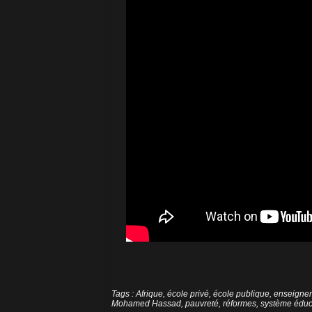
Tags
:
Afrique
,
école privé
,
école publique
,
enseigne
Mohamed Hassad
,
pauvreté
,
réformes
,
système éduca