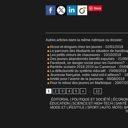
Save
Autres articles dans la même rubrique ou dossier:
Alcool et drogues chez les jeunes
- 02/01/2019
Le parcours des étudiants en situation de handica
Les petits cireurs de chaussures
- 10/10/2018
Des jeunes abandonnés bientôt expulsés
- 21/09
Facebook, un danger social pour les Guinéens?
-
Rentrée scolaire 2018-2019 au Cameroun
- 05/0
La défectuosité du système éducatif
- 29/08/2018
Jeunesse française, notre salut est-il ailleurs?
- 1
Amitié pour l’avenir de la jeunesse
- 08/08/2018
Pour le retour des jeunes en Martinique
- 20/07/2
1
2
3
4
5
»
...
12
ÉDITORIAL
|
POLITIQUE ET SOCIÉTÉ
|
ÉCONOM
ÉDUCATION
|
SCIENCE ET HIGH-TECH
|
SANTÉ
MODE ET LIFESTYLE
|
SPORT
|
AUTO, MOTO, BA
T