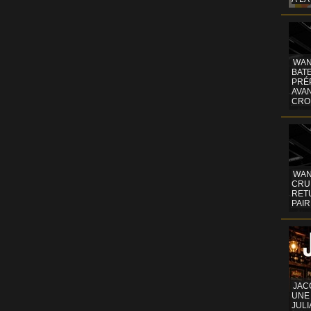
WAN
BATE
PRÉ
AVA
CRO
WAN
CRUI
RETU
PAIR
JAC
UNE
JULI