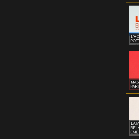
L'H
POÉT
MAS
PARI
LA 
REL
ÉMER