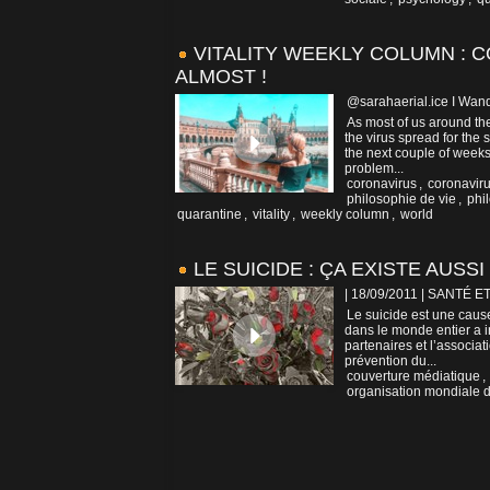
VITALITY WEEKLY COLUMN : C
ALMOST !
@sarahaerial.ice I Wand
As most of us around the
the virus spread for the 
the next couple of weeks
problem...
coronavirus
,
coronavir
philosophie de vie
,
phi
quarantine
,
vitality
,
weekly column
,
world
LE SUICIDE : ÇA EXISTE AUSS
| 18/09/2011
|
SANTÉ E
Le suicide est une caus
dans le monde entier a i
partenaires et l’associa
prévention du...
couverture médiatique
,
organisation mondiale d