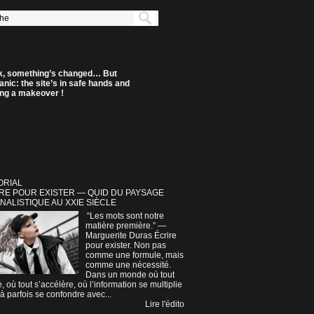
k, something’s changed… But
anic: the site’s in safe hands and
ting a makeover !
ORIAL
RE POUR EXISTER — QUID DU PAYSAGE
NALISTIQUE AU XXIE SIÈCLE
“Les mots sont notre
matière première.” —
Marguerite Duras Écrire
pour exister. Non pas
comme une formule, mais
comme une nécessité.
Dans un monde où tout
e, où tout s’accélère, où l’information se multiplie
à parfois se confondre avec...
Lire l'édito