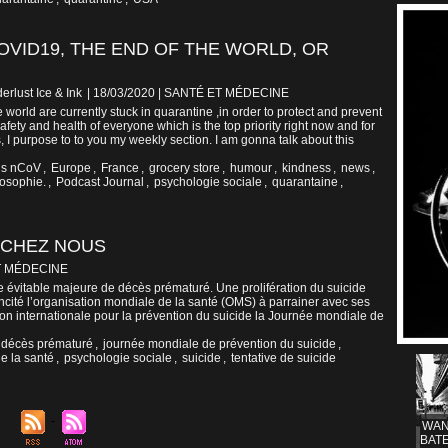
OVID19, THE END OF THE WORLD, OR
erlust Ice & Ink
| 18/03/2020
|
SANTÉ ET MÉDECINE
 world are currently stuck in quarantine ,in order to protect and prevent
safety and health of everyone which is the top priority right now and for
, I purpose to to you my weekly section. I am gonna talk about this
us nCoV
,
Europe
,
France
,
grocery store
,
humour
,
kindness
,
news
,
losophie.
,
Podcast Journal
,
psychologie sociale
,
quarantaine
,
I CHEZ NOUS
T MÉDECINE
e évitable majeure de décès prématuré. Une prolifération du suicide
ncité l’organisation mondiale de la santé (OMS) à parrainer avec ses
tion internationale pour la prévention du suicide la Journée mondiale de
décès prématuré
,
journée mondiale de prévention du suicide
,
e la santé
,
psychologie sociale
,
suicide
,
tentative de suicide
WAN
BATE