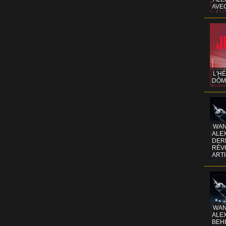
AVE
L'H
DÔM
WAN
ALE
DERR
RÉV
ART
WAN
ALE
BEHI