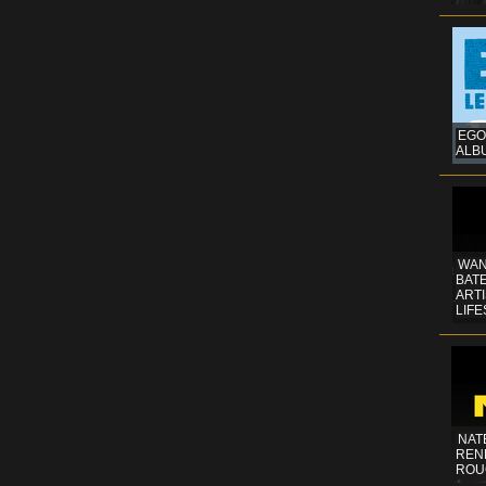
EGO
ALB
WAN
BATE
ART
LIFE
NAT
REN
ROU