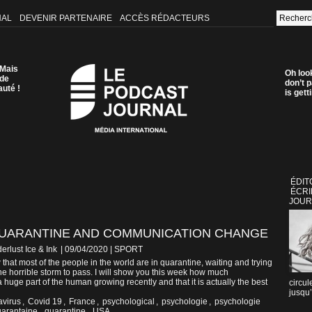
NAL
DEVENIR PARTENAIRE
ACCÈS RÉDACTEURS
 Mais
Oh loo
 de
don’t p
auté !
is get
ÉDIT
ÉCRI
JOUR
 QUARANTINE AND COMMUNICATION CHANGE
erlust Ice & Ink
| 09/04/2020
|
SPORT
that most of the people in the world are in quarantine, waiting and trying
 the horrible storm to pass. I will show you this week how much
huge part of the human growing recently and that it is actually the best
circul
jusqu’
avirus
,
Covid 19
,
France
,
psychological
,
psychologie
,
psychologie
arantaine
,
quarantine
,
USA