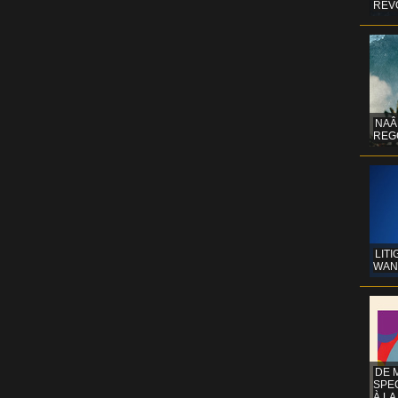
REV
NAÂ
REG
LITI
WAN
DE 
SPE
À LA