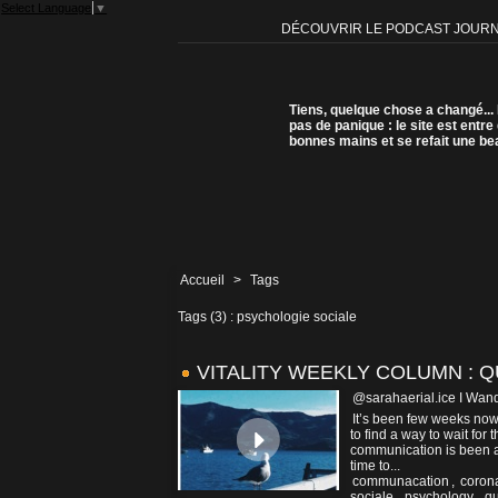
Select Language
▼
DÉCOUVRIR LE PODCAST JOUR
Tiens, quelque chose a changé...
pas de panique : le site est entre
bonnes mains et se refait une be
Accueil
>
Tags
Tags (3) : psychologie sociale
VITALITY WEEKLY COLUMN :
@sarahaerial.ice I Wand
It’s been few weeks now 
to find a way to wait for
communication is been a 
time to...
communacation
,
coron
sociale
,
psychology
,
qu