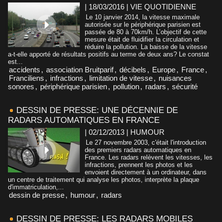
| 18/03/2016
|
VIE QUOTIDIENNE
Le 10 janvier 2014, la vitesse maximale
autorisée sur le périphérique parisien est
passée de 80 à 70km/h. L’objectif de cette
mesure était de fluidifier la circulation et
réduire la pollution. La baisse de la vitesse
a-t-elle apporté de résultats positifs au terme de deux ans? Le constat
est...
accidents
,
association Bruitparif
,
décibels
,
Europe
,
France
,
Franciliens
,
infractions
,
limitation de vitesse
,
nuisances
sonores
,
périphérique parisien
,
pollution
,
radars
,
sécurité
DESSIN DE PRESSE: UNE DÉCENNIE DE
RADARS AUTOMATIQUES EN FRANCE
| 02/12/2013
|
HUMOUR
Le 27 novembre 2003, c'était l'introduction
des premiers radars automatiques en
France. Les radars relèvent les vitesses, les
infractions, prennent les photos et les
envoient directement à un ordinateur, dans
un centre de traitement qui analyse les photos, interprète la plaque
d'immatriculation,...
dessin de presse
,
humour
,
radars
DESSIN DE PRESSE: LES RADARS MOBILES