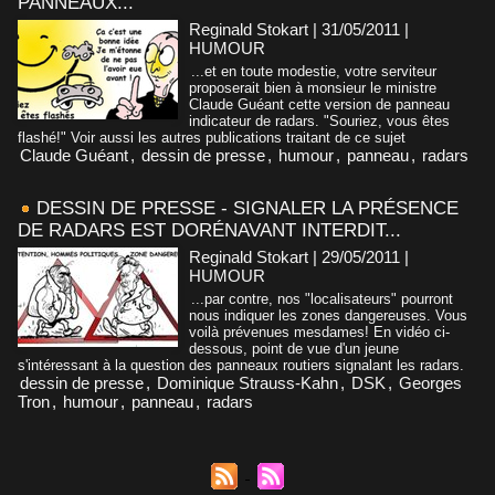
PANNEAUX...
Reginald Stokart | 31/05/2011
|
HUMOUR
...et en toute modestie, votre serviteur
proposerait bien à monsieur le ministre
Claude Guéant cette version de panneau
indicateur de radars. "Souriez, vous êtes
flashé!" Voir aussi les autres publications traitant de ce sujet
Claude Guéant
,
dessin de presse
,
humour
,
panneau
,
radars
DESSIN DE PRESSE - SIGNALER LA PRÉSENCE
DE RADARS EST DORÉNAVANT INTERDIT...
Reginald Stokart | 29/05/2011
|
HUMOUR
...par contre, nos "localisateurs" pourront
nous indiquer les zones dangereuses. Vous
voilà prévenues mesdames! En vidéo ci-
dessous, point de vue d'un jeune
s'intéressant à la question des panneaux routiers signalant les radars.
dessin de presse
,
Dominique Strauss-Kahn
,
DSK
,
Georges
Tron
,
humour
,
panneau
,
radars