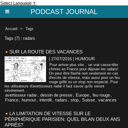
Select Language
▼
PODCAST JOURNAL
Accueil
>
Tags
Tags (7) : radars
SUR LA ROUTE DES VACANCES
| 27/07/2016
|
HUMOUR
Pour arriver plus vite... un vrai casse-tête
chinois en France pour déjouer les radars!
On peut être flashé non seulement en cas
d'excès de vitesse, mais aussi pour un feu
rouge grillé ou un stop non respecté. Pour
les utilisateurs d'avertisseurs radar il faut savoir qu'ils seront
sévèrement...
avertisseur radar
,
dessin de presse
,
Europe
,
feu rouge
,
France
,
humour
,
interdit
,
radars
,
stop
,
Suisse
,
vacances
LA LIMITATION DE VITESSE SUR LE
PÉRIPHÉRIQUE PARISIEN: QUEL BILAN DEUX ANS
APRÈS?