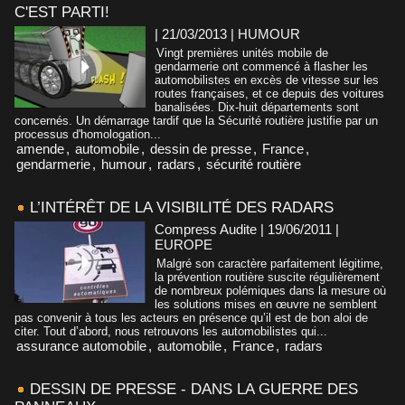
C'EST PARTI!
| 21/03/2013
|
HUMOUR
Vingt premières unités mobile de
gendarmerie ont commencé à flasher les
automobilistes en excès de vitesse sur les
routes françaises, et ce depuis des voitures
banalisées. Dix-huit départements sont
concernés. Un démarrage tardif que la Sécurité routière justifie par un
processus d'homologation...
amende
,
automobile
,
dessin de presse
,
France
,
gendarmerie
,
humour
,
radars
,
sécurité routière
L’INTÉRÊT DE LA VISIBILITÉ DES RADARS
Compress Audite | 19/06/2011
|
EUROPE
Malgré son caractère parfaitement légitime,
la prévention routière suscite régulièrement
de nombreux polémiques dans la mesure où
les solutions mises en œuvre ne semblent
pas convenir à tous les acteurs en présence qu’il est de bon aloi de
citer. Tout d’abord, nous retrouvons les automobilistes qui...
assurance automobile
,
automobile
,
France
,
radars
DESSIN DE PRESSE - DANS LA GUERRE DES